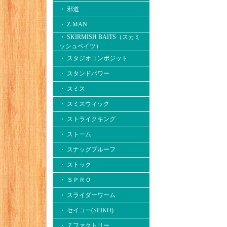
・ 邪道
・ Z-MAN
・ SKIRMISH BAITS（スカミ
ッシュベイツ）
・ スタジオコンポジット
・ スタンドパワー
・ スミス
・ スミスウィック
・ ストライクキング
・ ストーム
・ スナッグプルーフ
・ ストック
・ ＳＰＲＯ
・ スライダーワーム
・ セイコー(SEIKO)
・ Ｚファクトリー