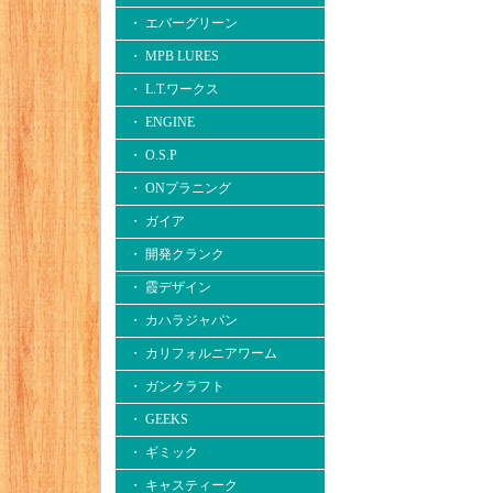
・ エバーグリーン
・ MPB LURES
・ L.T.ワークス
・ ENGINE
・ O.S.P
・ ONプラニング
・ ガイア
・ 開発クランク
・ 霞デザイン
・ カハラジャパン
・ カリフォルニアワーム
・ ガンクラフト
・ GEEKS
・ ギミック
・ キャスティーク