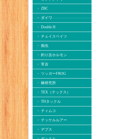
・ ZBC
・ ダイワ
・ Double.H
・ チェイスベイツ
・ 痴虫
・ 釣り吉ホルモン
・ 常吉
・ ツッガーFROG
・ 椿研究所
・ TEX（テックス）
・ THタックル
・ ティムコ
・ テッケルルアー
・ デプス
・ デュエル