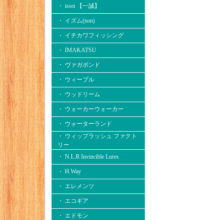
・ issei 【一誠】
・ イズム(ism)
・ イチカワフィッシング
・ IMAKATSU
・ ヴァガボンド
・ ウィーブル
・ ウッドリーム
・ ウォーカーウォーカー
・ ウォーターランド
・ ウィップラッシュ ファクト
リー
・ N.L.R Invincible Lures
・ H.Way
・ エレメンツ
・ エコギア
・ エドモン