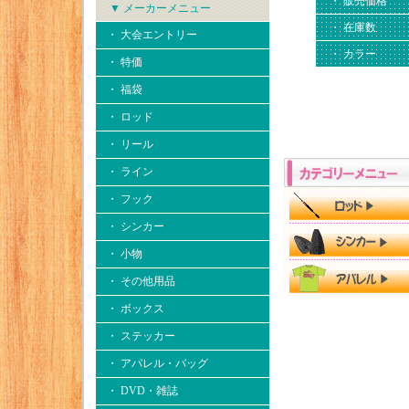
・ 販売価格
▼ メーカーメニュー
・ 在庫数
・ 大会エントリー
・ カラー
・ 特価
・ 福袋
・ ロッド
・ リール
・ ライン
・ フック
・ シンカー
・ 小物
・ その他用品
・ ボックス
・ ステッカー
・ アパレル・バッグ
・ DVD・雑誌