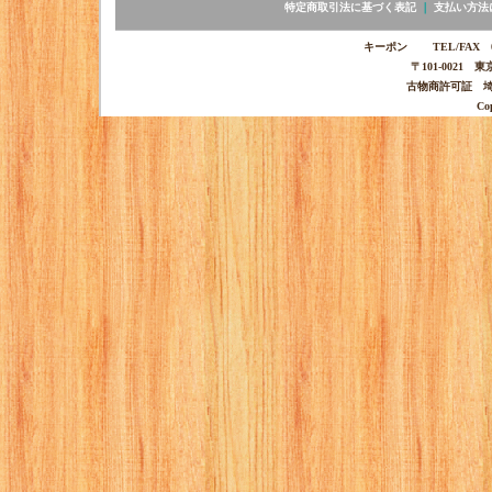
特定商取引法に基づく表記
｜
支払い方法
キーポン TEL/FAX 03-
〒101-0021 
古物商許可証 埼玉
Co