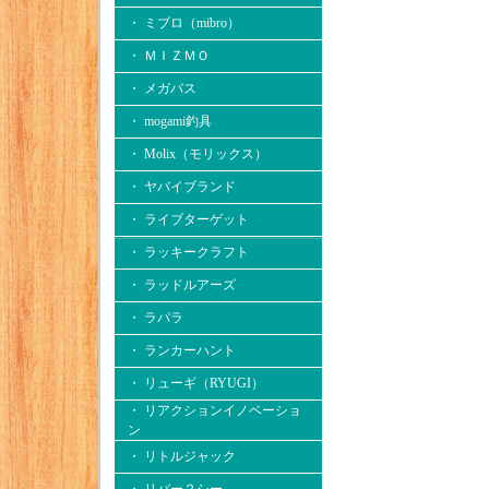
・ ミブロ（mibro）
・ ＭＩＺＭＯ
・ メガバス
・ mogami釣具
・ Molix（モリックス）
・ ヤバイブランド
・ ライブターゲット
・ ラッキークラフト
・ ラッドルアーズ
・ ラパラ
・ ランカーハント
・ リューギ（RYUGI）
・ リアクションイノベーショ
ン
・ リトルジャック