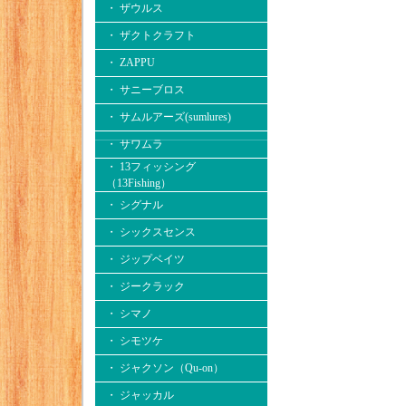
・ ザウルス
・ ザクトクラフト
・ ZAPPU
・ サニーブロス
・ サムルアーズ(sumlures)
・ サワムラ
・ 13フィッシング
（13Fishing）
・ シグナル
・ シックスセンス
・ ジップベイツ
・ ジークラック
・ シマノ
・ シモツケ
・ ジャクソン（Qu-on）
・ ジャッカル