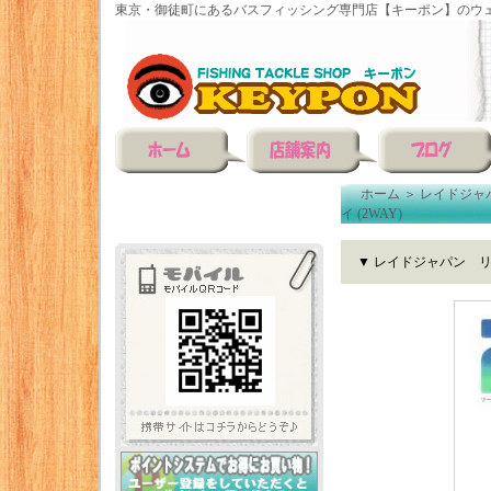
東京・御徒町にあるバスフィッシング専門店【キーポン】のウェ
ホーム
＞
レイドジャ
イ (2WAY)
▼ レイドジャパン リト