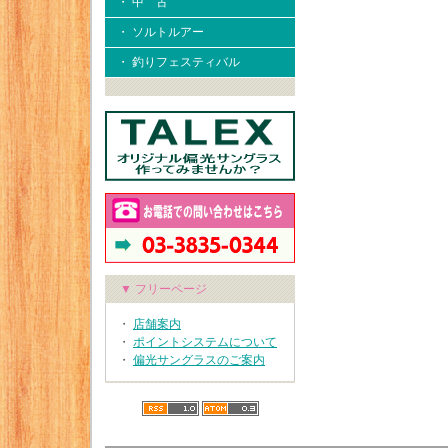
・ 中 古
・ ソルトルアー
・ 釣りフェスティバル
▼ フリーページ
・
店舗案内
・
ポイントシステムについて
・
偏光サングラスのご案内