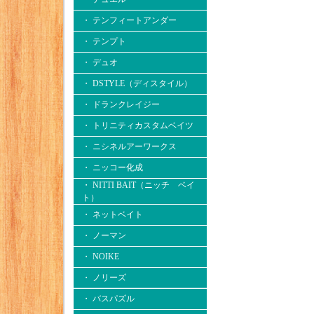
・ テンフィートアンダー
・ テンプト
・ デュオ
・ DSTYLE（ディスタイル）
・ ドランクレイジー
・ トリニティカスタムベイツ
・ ニシネルアーワークス
・ ニッコー化成
・ NITTI BAIT（ニッチ ベイ
ト）
・ ネットベイト
・ ノーマン
・ NOIKE
・ ノリーズ
・ バスパズル