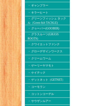
・ ギャンブラー
・ キラーヒート
・ グリーンフィッシュ タック
ル（Green fish TACKLE)
・ グゥーバー(GOOBER)
・ グラスルーツ(GRASS
ROOTS)
・ クワイエットファンク
・ グローデザインワークス
・ クリームワーム
・ ゲーリーヤマモト
・ ケイテック
・ ゲットネット（GETNET）
・ コーモラン
・ コットンコーデル
・ サウザンルアー