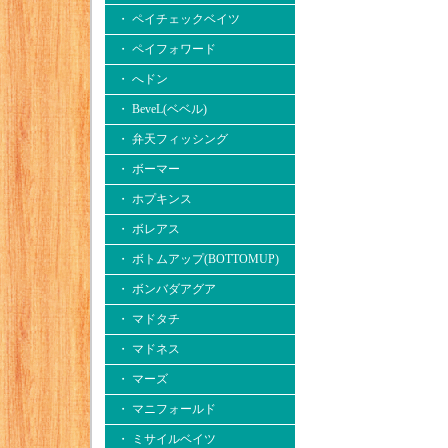
・ ペイチェックベイツ
・ ペイフォワード
・ へドン
・ BeveL(ベベル)
・ 弁天フィッシング
・ ボーマー
・ ホプキンス
・ ボレアス
・ ボトムアップ(BOTTOMUP)
・ ボンバダアグア
・ マドタチ
・ マドネス
・ マーズ
・ マニフォールド
・ ミサイルベイツ