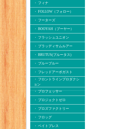
・ フィナ
・ FOLLOW（フォロー）
・ フーターズ
・ BOOYAH（ブーヤー）
・ フラッシュユニオン
・ ブラッディサムルアー
・ BRUTUS(ブルータス)
・ ブルーブルー
・ フレッドアーボガスト
・ フロントラインプロダクシ
ョン
・ プロフェッサー
・ プロジェクトゼロ
・ プロズファクトリー
・ フロッグ
・ ベイトブレス