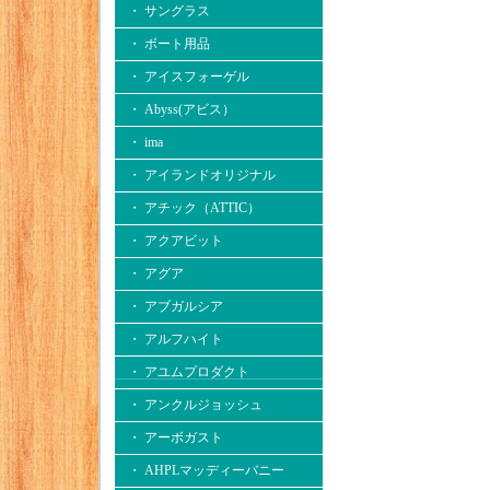
・ サングラス
・ ボート用品
・ アイスフォーゲル
・ Abyss(アビス）
・ ima
・ アイランドオリジナル
・ アチック（ATTIC）
・ アクアビット
・ アグア
・ アブガルシア
・ アルフハイト
・ アユムプロダクト
・ アンクルジョッシュ
・ アーボガスト
・ AHPLマッディーバニー