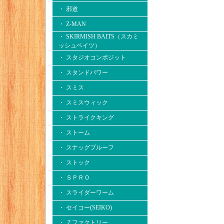
・ 邪道
・ Z-MAN
・ SKIRMISH BAITS（スカミ
ッシュベイツ）
・ スタジオコンポジット
・ スタンドパワー
・ スミス
・ スミスウィック
・ ストライクキング
・ ストーム
・ スナッグプルーフ
・ ストック
・ ＳＰＲＯ
・ スライダーワーム
・ セイコー(SEIKO)
・ Ｚファクトリー