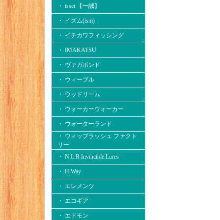
・ issei 【一誠】
・ イズム(ism)
・ イチカワフィッシング
・ IMAKATSU
・ ヴァガボンド
・ ウィーブル
・ ウッドリーム
・ ウォーカーウォーカー
・ ウォーターランド
・ ウィップラッシュ ファクト
リー
・ N.L.R Invincible Lures
・ H.Way
・ エレメンツ
・ エコギア
・ エドモン