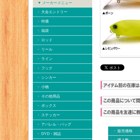
▼ メーカーメニュー
・ 大会エントリー
・ 特価
・ 福袋
・ ロッド
・ リール
・ ライン
・ フック
・ シンカー
・ 小物
・ その他用品
・ ボックス
・ ステッカー
・ アパレル・バッグ
・ 販売価格
・ DVD・雑誌
・ 購入数