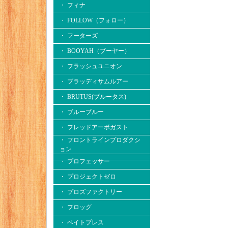
・ フィナ
・ FOLLOW（フォロー）
・ フーターズ
・ BOOYAH（ブーヤー）
・ フラッシュユニオン
・ ブラッディサムルアー
・ BRUTUS(ブルータス)
・ ブルーブルー
・ フレッドアーボガスト
・ フロントラインプロダクシ
ョン
・ プロフェッサー
・ プロジェクトゼロ
・ プロズファクトリー
・ フロッグ
・ ベイトブレス