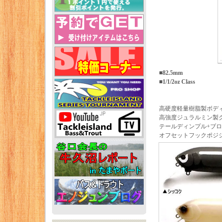
■82.5mm
■1/1/2oz Class
高硬度軽量樹脂製ボデ
高強度ジュラルミン製
テールディンプル+ブ
オフセットフックポジ