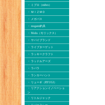
・ ミブロ（mibro）
・ ＭＩＺＭＯ
・ メガバス
・ mogami釣具
・ Molix（モリックス）
・ ヤバイブランド
・ ライブターゲット
・ ラッキークラフト
・ ラッドルアーズ
・ ラパラ
・ ランカーハント
・ リューギ（RYUGI）
・ リアクションイノベーショ
ン
・ リトルジャック