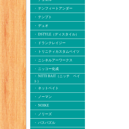
・ テンフィートアンダー
・ テンプト
・ デュオ
・ DSTYLE（ディスタイル）
・ ドランクレイジー
・ トリニティカスタムベイツ
・ ニシネルアーワークス
・ ニッコー化成
・ NITTI BAIT（ニッチ ベイ
ト）
・ ネットベイト
・ ノーマン
・ NOIKE
・ ノリーズ
・ バスパズル