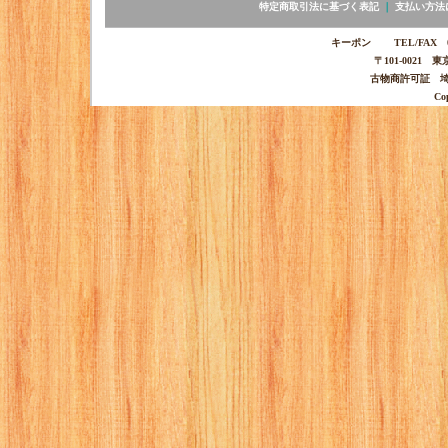
特定商取引法に基づく表記
｜
支払い方法
キーポン TEL/FAX 03-
〒101-0021 
古物商許可証 埼玉
Co