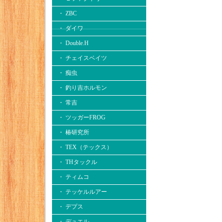
・ ZBC
・ ダイワ
・ Double.H
・ チェイスベイツ
・ 痴虫
・ 釣り吉ホルモン
・ 常吉
・ ツッガーFROG
・ 椿研究所
・ TEX（テックス）
・ THタックル
・ ティムコ
・ テッケルルアー
・ デプス
・ デュエル