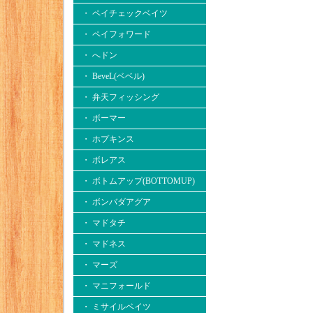
・ ペイチェックベイツ
・ ペイフォワード
・ へドン
・ BeveL(ベベル)
・ 弁天フィッシング
・ ボーマー
・ ホプキンス
・ ボレアス
・ ボトムアップ(BOTTOMUP)
・ ボンバダアグア
・ マドタチ
・ マドネス
・ マーズ
・ マニフォールド
・ ミサイルベイツ