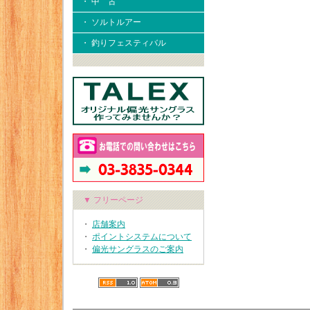
・ 中 古
・ ソルトルアー
・ 釣りフェスティバル
▼ フリーページ
・
店舗案内
・
ポイントシステムについて
・
偏光サングラスのご案内