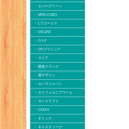
・ エバーグリーン
・ MPB LURES
・ L.T.ワークス
・ ENGINE
・ O.S.P
・ ONプラニング
・ ガイア
・ 開発クランク
・ 霞デザイン
・ カハラジャパン
・ カリフォルニアワーム
・ ガンクラフト
・ GEEKS
・ ギミック
・ キャスティーク