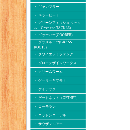
・ ギャンブラー
・ キラーヒート
・ グリーンフィッシュ タック
ル（Green fish TACKLE)
・ グゥーバー(GOOBER)
・ グラスルーツ(GRASS
ROOTS)
・ クワイエットファンク
・ グローデザインワークス
・ クリームワーム
・ ゲーリーヤマモト
・ ケイテック
・ ゲットネット（GETNET）
・ コーモラン
・ コットンコーデル
・ サウザンルアー