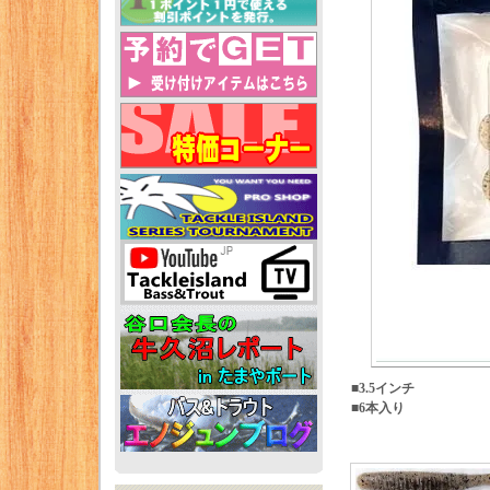
■3.5インチ
■6本入り