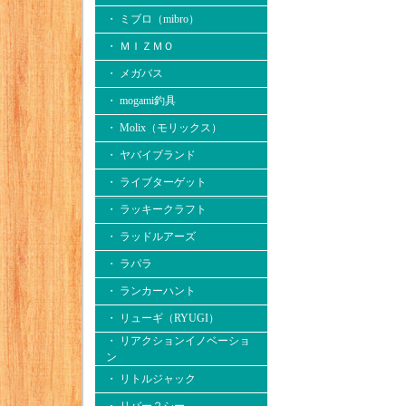
・ ミブロ（mibro）
・ ＭＩＺＭＯ
・ メガバス
・ mogami釣具
・ Molix（モリックス）
・ ヤバイブランド
・ ライブターゲット
・ ラッキークラフト
・ ラッドルアーズ
・ ラパラ
・ ランカーハント
・ リューギ（RYUGI）
・ リアクションイノベーショ
ン
・ リトルジャック