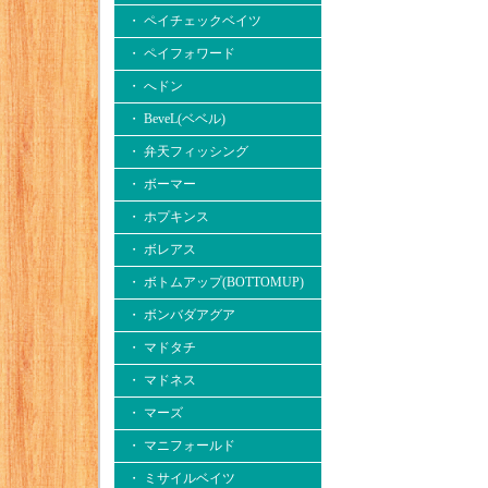
・ ペイチェックベイツ
・ ペイフォワード
・ へドン
・ BeveL(ベベル)
・ 弁天フィッシング
・ ボーマー
・ ホプキンス
・ ボレアス
・ ボトムアップ(BOTTOMUP)
・ ボンバダアグア
・ マドタチ
・ マドネス
・ マーズ
・ マニフォールド
・ ミサイルベイツ