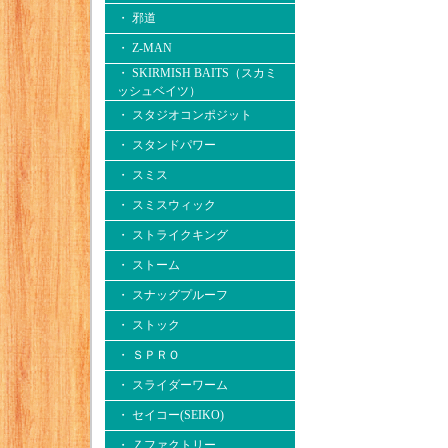
・ 邪道
・ Z-MAN
・ SKIRMISH BAITS（スカミ
ッシュベイツ）
・ スタジオコンポジット
・ スタンドパワー
・ スミス
・ スミスウィック
・ ストライクキング
・ ストーム
・ スナッグプルーフ
・ ストック
・ ＳＰＲＯ
・ スライダーワーム
・ セイコー(SEIKO)
・ Ｚファクトリー