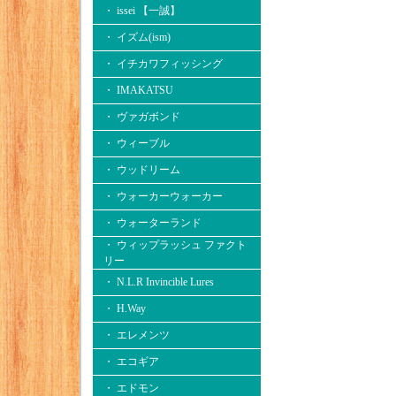
・ issei 【一誠】
・ イズム(ism)
・ イチカワフィッシング
・ IMAKATSU
・ ヴァガボンド
・ ウィーブル
・ ウッドリーム
・ ウォーカーウォーカー
・ ウォーターランド
・ ウィップラッシュ ファクト
リー
・ N.L.R Invincible Lures
・ H.Way
・ エレメンツ
・ エコギア
・ エドモン