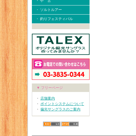
・ 中 古
・ ソルトルアー
・ 釣りフェスティバル
▼ フリーページ
・
店舗案内
・
ポイントシステムについて
・
偏光サングラスのご案内