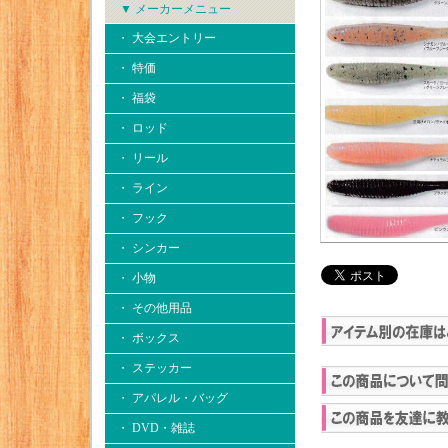
▼ メーカーメニュー
・ 大会エントリー
・ 特価
・ 福袋
・ ロッド
・ リール
・ ライン
・ フック
・ シンカー
・ 小物
・ その他用品
・ ボックス
・ ステッカー
・ アパレル・バッグ
・ DVD・雑誌