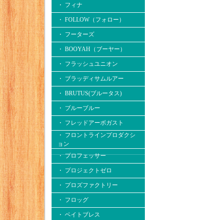
・ フィナ
・ FOLLOW（フォロー）
・ フーターズ
・ BOOYAH（ブーヤー）
・ フラッシュユニオン
・ ブラッディサムルアー
・ BRUTUS(ブルータス)
・ ブルーブルー
・ フレッドアーボガスト
・ フロントラインプロダクシ
ョン
・ プロフェッサー
・ プロジェクトゼロ
・ プロズファクトリー
・ フロッグ
・ ベイトブレス