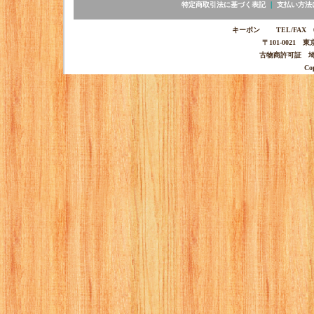
特定商取引法に基づく表記
｜
支払い方法
キーポン TEL/FAX 03-
〒101-0021 
古物商許可証 埼玉
Co