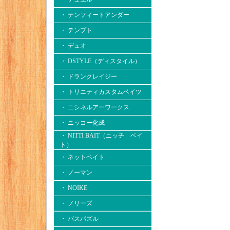
・ テンフィートアンダー
・ テンプト
・ デュオ
・ DSTYLE（ディスタイル）
・ ドランクレイジー
・ トリニティカスタムベイツ
・ ニシネルアーワークス
・ ニッコー化成
・ NITTI BAIT（ニッチ ベイ
ト）
・ ネットベイト
・ ノーマン
・ NOIKE
・ ノリーズ
・ バスパズル