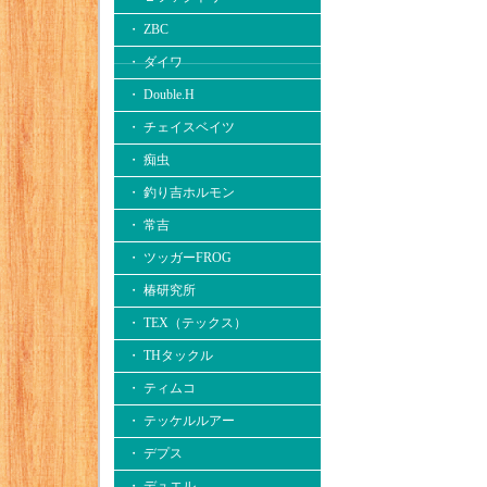
・ ZBC
・ ダイワ
・ Double.H
・ チェイスベイツ
・ 痴虫
・ 釣り吉ホルモン
・ 常吉
・ ツッガーFROG
・ 椿研究所
・ TEX（テックス）
・ THタックル
・ ティムコ
・ テッケルルアー
・ デプス
・ デュエル