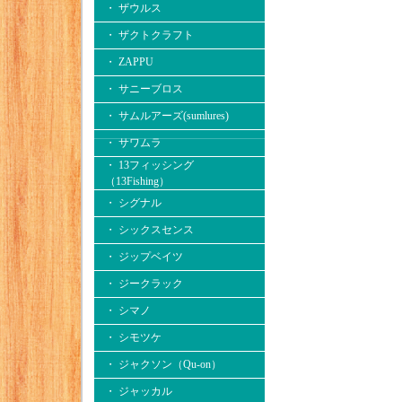
・ ザウルス
・ ザクトクラフト
・ ZAPPU
・ サニーブロス
・ サムルアーズ(sumlures)
・ サワムラ
・ 13フィッシング
（13Fishing）
・ シグナル
・ シックスセンス
・ ジップベイツ
・ ジークラック
・ シマノ
・ シモツケ
・ ジャクソン（Qu-on）
・ ジャッカル