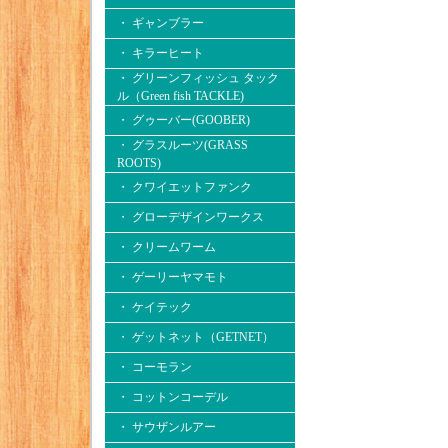
・ ギャンブラー
・ キラーヒート
・ グリーンフィッシュ タック
ル（Green fish TACKLE)
・ グゥーバー(GOOBER)
・ グラスルーツ(GRASS
ROOTS)
・ クワイエットファンク
・ グローデザインワークス
・ クリームワーム
・ ゲーリーヤマモト
・ ケイテック
・ ゲットネット（GETNET）
・ コーモラン
・ コットンコーデル
・ サウザンルアー