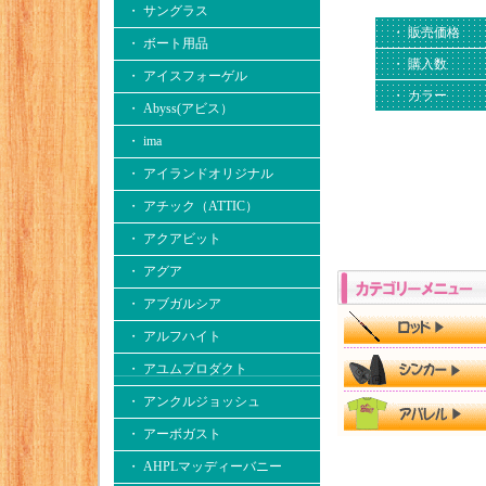
・ サングラス
・ 販売価格
・ ボート用品
・ 購入数
・ アイスフォーゲル
・ カラー
・ Abyss(アビス）
・ ima
・ アイランドオリジナル
・ アチック（ATTIC）
・ アクアビット
・ アグア
・ アブガルシア
・ アルフハイト
・ アユムプロダクト
・ アンクルジョッシュ
・ アーボガスト
・ AHPLマッディーバニー