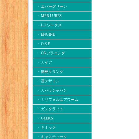
・ エバーグリーン
・ MPB LURES
・ L.T.ワークス
・ ENGINE
・ O.S.P
・ ONプラニング
・ ガイア
・ 開発クランク
・ 霞デザイン
・ カハラジャパン
・ カリフォルニアワーム
・ ガンクラフト
・ GEEKS
・ ギミック
・ キャスティーク