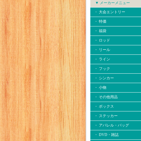
▼ メーカーメニュー
・ 大会エントリー
・ 特価
・ 福袋
・ ロッド
・ リール
・ ライン
・ フック
・ シンカー
・ 小物
・ その他用品
・ ボックス
・ ステッカー
・ アパレル・バッグ
・ DVD・雑誌