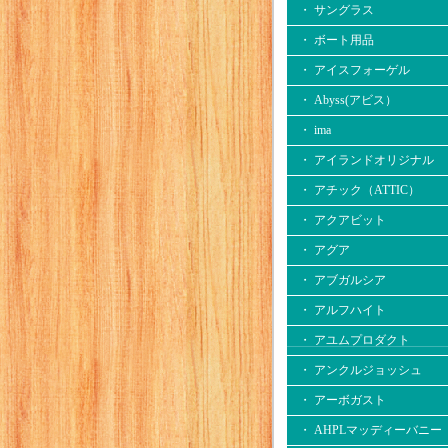
・ サングラス
・ ボート用品
・ アイスフォーゲル
・ Abyss(アビス）
・ ima
・ アイランドオリジナル
・ アチック（ATTIC）
・ アクアビット
・ アグア
・ アブガルシア
・ アルフハイト
・ アユムプロダクト
・ アンクルジョッシュ
・ アーボガスト
・ AHPLマッディーバニー