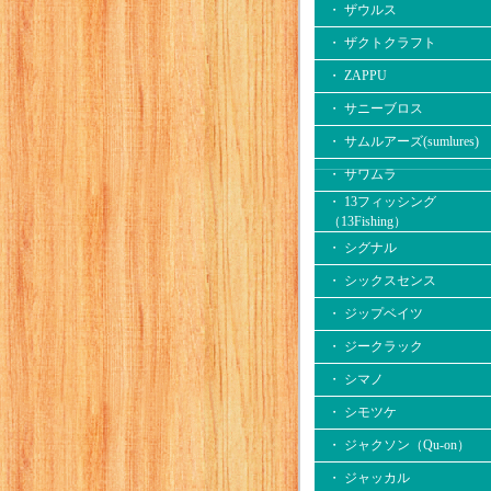
・ ザウルス
・ ザクトクラフト
・ ZAPPU
・ サニーブロス
・ サムルアーズ(sumlures)
・ サワムラ
・ 13フィッシング
（13Fishing）
・ シグナル
・ シックスセンス
・ ジップベイツ
・ ジークラック
・ シマノ
・ シモツケ
・ ジャクソン（Qu-on）
・ ジャッカル