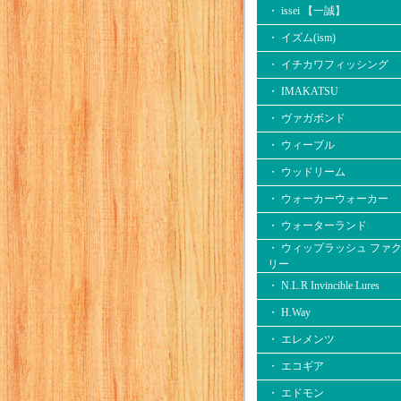
・ issei 【一誠】
・ イズム(ism)
・ イチカワフィッシング
・ IMAKATSU
・ ヴァガボンド
・ ウィーブル
・ ウッドリーム
・ ウォーカーウォーカー
・ ウォーターランド
・ ウィップラッシュ ファ
リー
・ N.L.R Invincible Lures
・ H.Way
・ エレメンツ
・ エコギア
・ エドモン