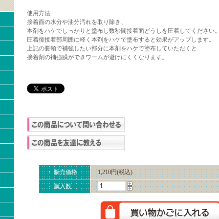
使用方法
接着面の水分や油分汚れを取り除き、
本剤をハケでしっかりと塗布し数秒間接着面どうしを圧着してください
圧着後接着部周囲に軽く本剤をハケで塗布すると効果がアップします。
上記の要領で補強したい部分に本剤をハケで塗布していただくと
接着剤の補強膜ができワームが避けにくくなります。
・ 販売価格
1,210円(税込)
・ 購入数