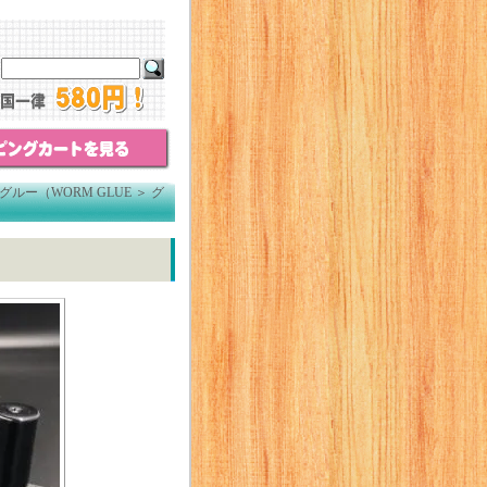
ルー（WORM GLUE
＞
グ