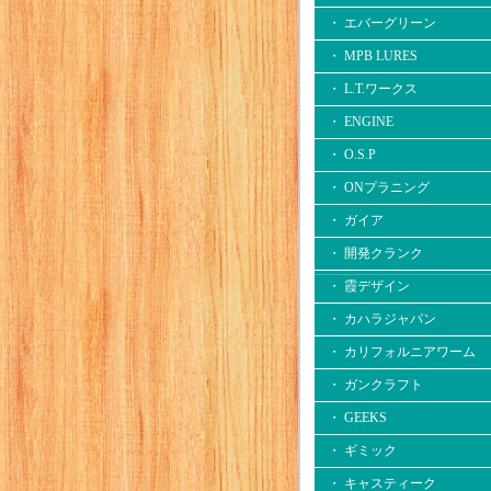
・ エバーグリーン
・ MPB LURES
・ L.T.ワークス
・ ENGINE
・ O.S.P
・ ONプラニング
・ ガイア
・ 開発クランク
・ 霞デザイン
・ カハラジャパン
・ カリフォルニアワーム
・ ガンクラフト
・ GEEKS
・ ギミック
・ キャスティーク