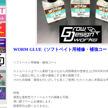
WORM GLUE（ソフトベイト用補修・補強コー
ソフトベイト用補修・補強コート
スイムベイトはワーム素材でありながら内部構造や塗装仕上げHOOK付
ワーム製品と同じ入り数や価格にする事が困難です。
そのため補修・補強を行い少しでも長くご使用いただくために本製品を
特徴
適度な速乾性でフィールドでの補修も可能。
薄い膜でワームを補強します。
接着部分は固くなりません。