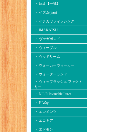
・ issei 【一誠】
・ イズム(ism)
・ イチカワフィッシング
・ IMAKATSU
・ ヴァガボンド
・ ウィーブル
・ ウッドリーム
・ ウォーカーウォーカー
・ ウォーターランド
・ ウィップラッシュ ファクト
リー
・ N.L.R Invincible Lures
・ H.Way
・ エレメンツ
・ エコギア
・ エドモン