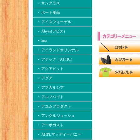
・ サングラス
・ ボート用品
・ アイスフォーゲル
・ Abyss(アビス）
・ ima
・ アイランドオリジナル
・ アチック（ATTIC）
・ アクアビット
・ アグア
・ アブガルシア
・ アルフハイト
・ アユムプロダクト
・ アンクルジョッシュ
・ アーボガスト
・ AHPLマッディーバニー