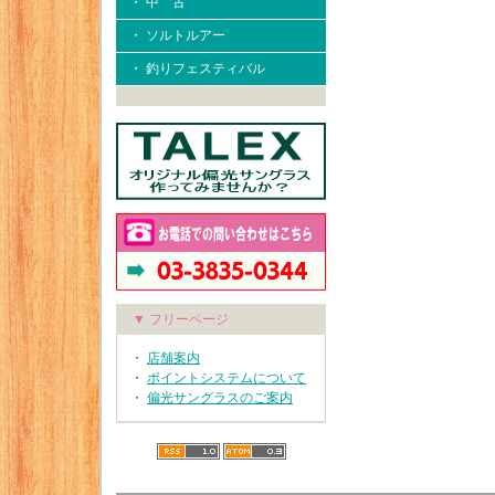
・ 中 古
・ ソルトルアー
・ 釣りフェスティバル
▼ フリーページ
・
店舗案内
・
ポイントシステムについて
・
偏光サングラスのご案内