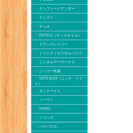
・ テンフィートアンダー
・ テンプト
・ デュオ
・ DSTYLE（ディスタイル）
・ ドランクレイジー
・ トリニティカスタムベイツ
・ ニシネルアーワークス
・ ニッコー化成
・ NITTI BAIT（ニッチ ベイ
ト）
・ ネットベイト
・ ノーマン
・ NOIKE
・ ノリーズ
・ バスパズル