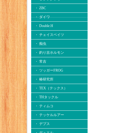
・ ZBC
・ ダイワ
・ Double.H
・ チェイスベイツ
・ 痴虫
・ 釣り吉ホルモン
・ 常吉
・ ツッガーFROG
・ 椿研究所
・ TEX（テックス）
・ THタックル
・ ティムコ
・ テッケルルアー
・ デプス
・ デュエル