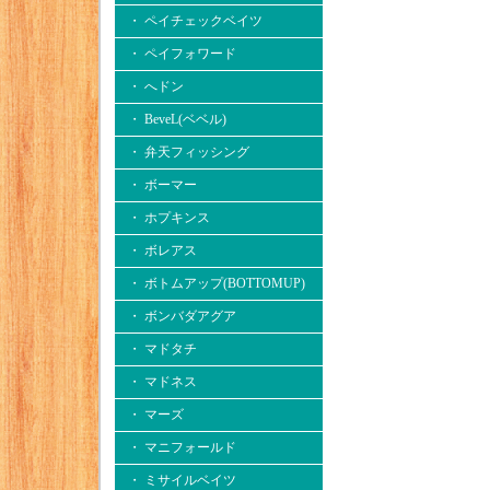
・ ペイチェックベイツ
・ ペイフォワード
・ へドン
・ BeveL(ベベル)
・ 弁天フィッシング
・ ボーマー
・ ホプキンス
・ ボレアス
・ ボトムアップ(BOTTOMUP)
・ ボンバダアグア
・ マドタチ
・ マドネス
・ マーズ
・ マニフォールド
・ ミサイルベイツ