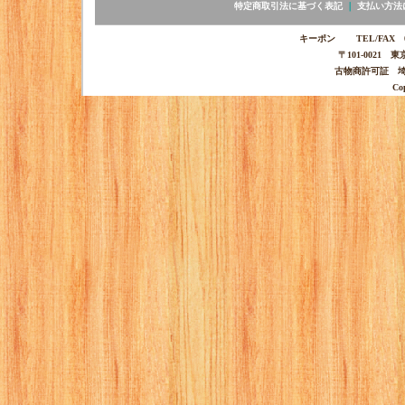
特定商取引法に基づく表記
｜
支払い方法
キーポン TEL/FAX 03-
〒101-0021 
古物商許可証 埼玉
Co