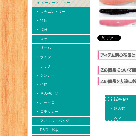
▼ メーカーメニュー
・ 大会エントリー
・ 特価
・ 福袋
・ ロッド
・ リール
・ ライン
・ フック
・ シンカー
・ 小物
・ その他用品
・ 販売価格
・ ボックス
・ 購入数
・ ステッカー
・ カラー
・ アパレル・バッグ
・ DVD・雑誌