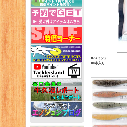
■2.4インチ
■8本入り