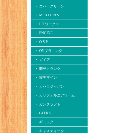
・ エバーグリーン
・ MPB LURES
・ L.T.ワークス
・ ENGINE
・ O.S.P
・ ONプラニング
・ ガイア
・ 開発クランク
・ 霞デザイン
・ カハラジャパン
・ カリフォルニアワーム
・ ガンクラフト
・ GEEKS
・ ギミック
・ キャスティーク