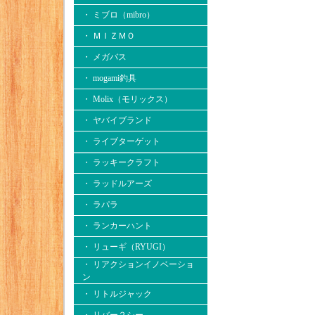
・ ミブロ（mibro）
・ ＭＩＺＭＯ
・ メガバス
・ mogami釣具
・ Molix（モリックス）
・ ヤバイブランド
・ ライブターゲット
・ ラッキークラフト
・ ラッドルアーズ
・ ラパラ
・ ランカーハント
・ リューギ（RYUGI）
・ リアクションイノベーショ
ン
・ リトルジャック