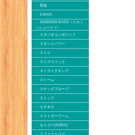
・ 邪道
・ Z-MAN
・ SKIRMISH BAITS（スカミ
ッシュベイツ）
・ スタジオコンポジット
・ スタンドパワー
・ スミス
・ スミスウィック
・ ストライクキング
・ ストーム
・ スナッグプルーフ
・ ストック
・ ＳＰＲＯ
・ スライダーワーム
・ セイコー(SEIKO)
・ Ｚファクトリー