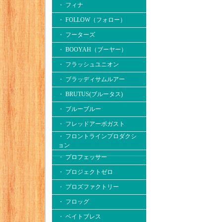
・ フィナ
・ FOLLOW（フォロー）
・ フーターズ
・ BOOYAH（ブーヤー）
・ フラッシュユニオン
・ ブラッディサムルアー
・ BRUTUS(ブルータス)
・ ブルーブルー
・ フレッドアーボガスト
・ フロントラインプロダクシ
ョン
・ プロフェッサー
・ プロジェクトゼロ
・ プロズファクトリー
・ フロッグ
・ ベイトブレス