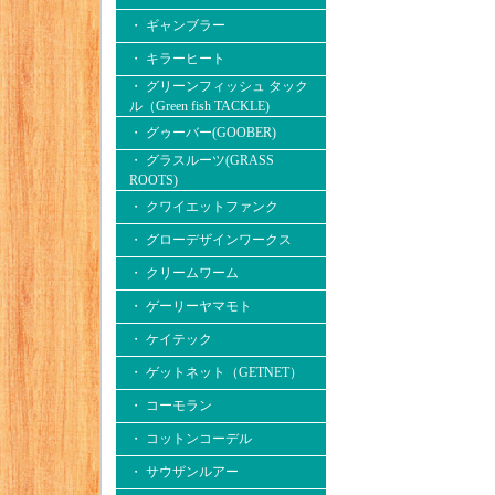
・ ギャンブラー
・ キラーヒート
・ グリーンフィッシュ タック
ル（Green fish TACKLE)
・ グゥーバー(GOOBER)
・ グラスルーツ(GRASS
ROOTS)
・ クワイエットファンク
・ グローデザインワークス
・ クリームワーム
・ ゲーリーヤマモト
・ ケイテック
・ ゲットネット（GETNET）
・ コーモラン
・ コットンコーデル
・ サウザンルアー