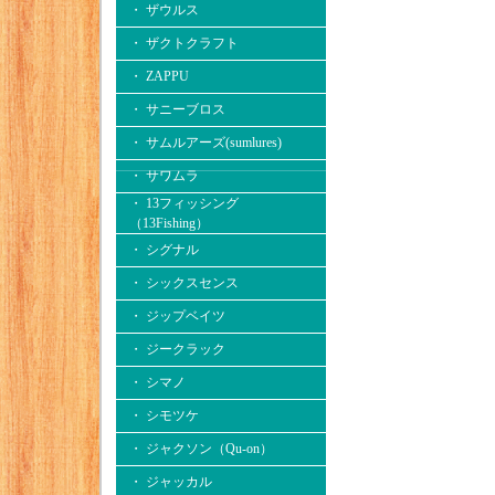
・ ザウルス
・ ザクトクラフト
・ ZAPPU
・ サニーブロス
・ サムルアーズ(sumlures)
・ サワムラ
・ 13フィッシング
（13Fishing）
・ シグナル
・ シックスセンス
・ ジップベイツ
・ ジークラック
・ シマノ
・ シモツケ
・ ジャクソン（Qu-on）
・ ジャッカル