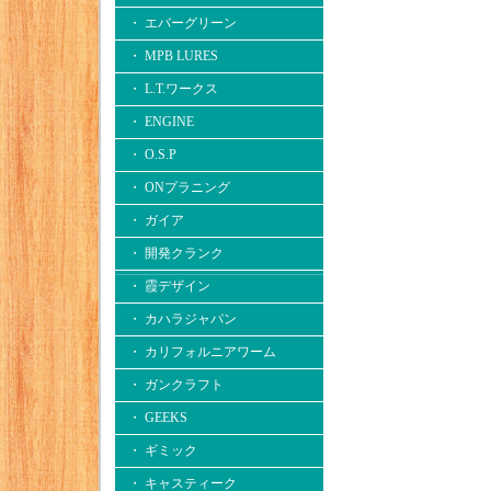
・ エバーグリーン
・ MPB LURES
・ L.T.ワークス
・ ENGINE
・ O.S.P
・ ONプラニング
・ ガイア
・ 開発クランク
・ 霞デザイン
・ カハラジャパン
・ カリフォルニアワーム
・ ガンクラフト
・ GEEKS
・ ギミック
・ キャスティーク