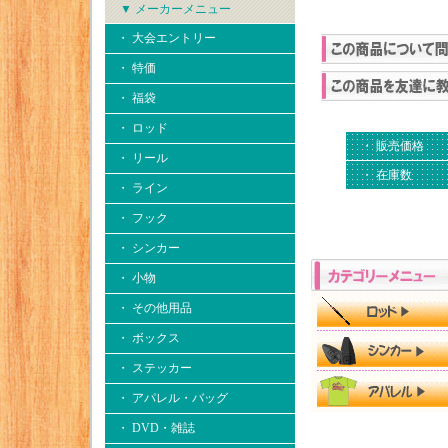
▼ メーカーメニュー
・ 大会エントリー
・ 特価
・ 福袋
・ ロッド
・ 販売価格
・ リール
・ 在庫数
・ ライン
・ フック
・ シンカー
・ 小物
・ その他用品
・ ボックス
・ ステッカー
・ アパレル・バッグ
・ DVD・雑誌