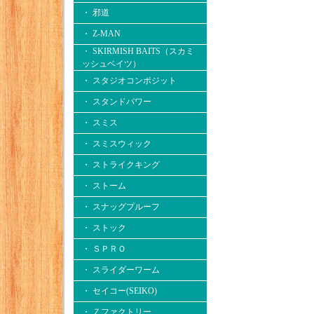
・ 邪道
・ Z-MAN
・ SKIRMISH BAITS（スカミ
ッシュベイツ）
・ スタジオコンポジット
・ スタンドパワー
・ スミス
・ スミスウィック
・ ストライクキング
・ ストーム
・ スナッグプルーフ
・ ストック
・ ＳＰＲＯ
・ スライダーワーム
・ セイコー(SEIKO)
・ Ｚファクトリー