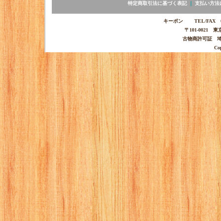
特定商取引法に基づく表記
｜
支払い方法
キーポン TEL/FAX 03-
〒101-0021 
古物商許可証 埼玉
Co