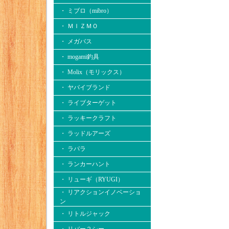
・ ミブロ（mibro）
・ ＭＩＺＭＯ
・ メガバス
・ mogami釣具
・ Molix（モリックス）
・ ヤバイブランド
・ ライブターゲット
・ ラッキークラフト
・ ラッドルアーズ
・ ラパラ
・ ランカーハント
・ リューギ（RYUGI）
・ リアクションイノベーショ
ン
・ リトルジャック