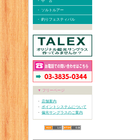
・ 中 古
・ ソルトルアー
・ 釣りフェスティバル
▼ フリーページ
・
店舗案内
・
ポイントシステムについて
・
偏光サングラスのご案内