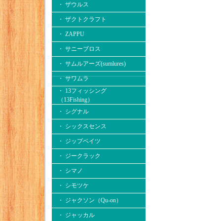
・ ザウルス
・ ザクトクラフト
・ ZAPPU
・ サニーブロス
・ サムルアーズ(sumlures)
・ サワムラ
・ 13フィッシング
（13Fishing）
・ シグナル
・ シックスセンス
・ ジップベイツ
・ ジークラック
・ シマノ
・ シモツケ
・ ジャクソン（Qu-on）
・ ジャッカル