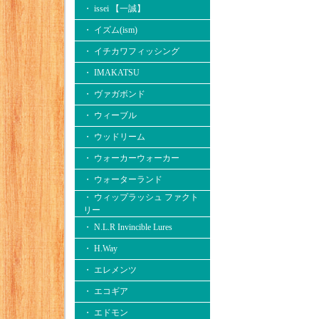
・ issei 【一誠】
・ イズム(ism)
・ イチカワフィッシング
・ IMAKATSU
・ ヴァガボンド
・ ウィーブル
・ ウッドリーム
・ ウォーカーウォーカー
・ ウォーターランド
・ ウィップラッシュ ファクト
リー
・ N.L.R Invincible Lures
・ H.Way
・ エレメンツ
・ エコギア
・ エドモン