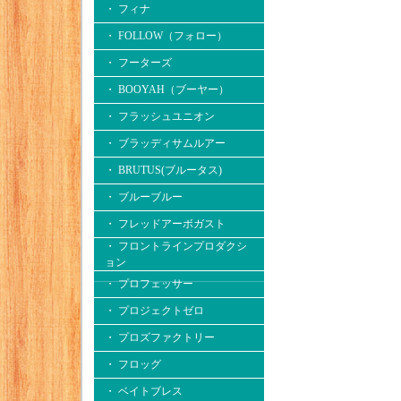
・ フィナ
・ FOLLOW（フォロー）
・ フーターズ
・ BOOYAH（ブーヤー）
・ フラッシュユニオン
・ ブラッディサムルアー
・ BRUTUS(ブルータス)
・ ブルーブルー
・ フレッドアーボガスト
・ フロントラインプロダクシ
ョン
・ プロフェッサー
・ プロジェクトゼロ
・ プロズファクトリー
・ フロッグ
・ ベイトブレス