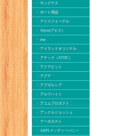
・ サングラス
・ ボート用品
・ アイスフォーゲル
・ Abyss(アビス）
・ ima
・ アイランドオリジナル
・ アチック（ATTIC）
・ アクアビット
・ アグア
・ アブガルシア
・ アルフハイト
・ アユムプロダクト
・ アンクルジョッシュ
・ アーボガスト
・ AHPLマッディーバニー