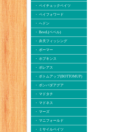
・ ペイチェックベイツ
・ ペイフォワード
・ へドン
・ BeveL(ベベル)
・ 弁天フィッシング
・ ボーマー
・ ホプキンス
・ ボレアス
・ ボトムアップ(BOTTOMUP)
・ ボンバダアグア
・ マドタチ
・ マドネス
・ マーズ
・ マニフォールド
・ ミサイルベイツ