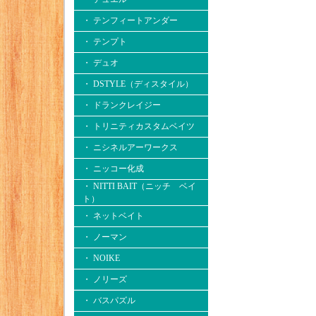
・ テンフィートアンダー
・ テンプト
・ デュオ
・ DSTYLE（ディスタイル）
・ ドランクレイジー
・ トリニティカスタムベイツ
・ ニシネルアーワークス
・ ニッコー化成
・ NITTI BAIT（ニッチ ベイ
ト）
・ ネットベイト
・ ノーマン
・ NOIKE
・ ノリーズ
・ バスパズル