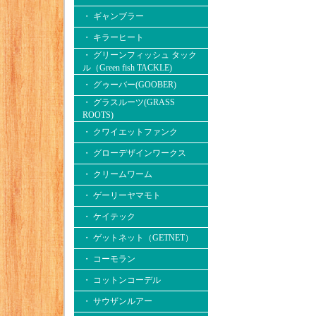
・ ギャンブラー
・ キラーヒート
・ グリーンフィッシュ タック
ル（Green fish TACKLE)
・ グゥーバー(GOOBER)
・ グラスルーツ(GRASS
ROOTS)
・ クワイエットファンク
・ グローデザインワークス
・ クリームワーム
・ ゲーリーヤマモト
・ ケイテック
・ ゲットネット（GETNET）
・ コーモラン
・ コットンコーデル
・ サウザンルアー