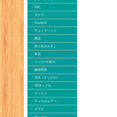
・ ZBC
・ ダイワ
・ Double.H
・ チェイスベイツ
・ 痴虫
・ 釣り吉ホルモン
・ 常吉
・ ツッガーFROG
・ 椿研究所
・ TEX（テックス）
・ THタックル
・ ティムコ
・ テッケルルアー
・ デプス
・ デュエル