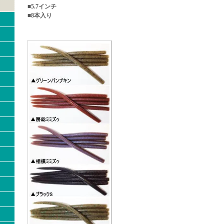
■5.7インチ
■8本入り