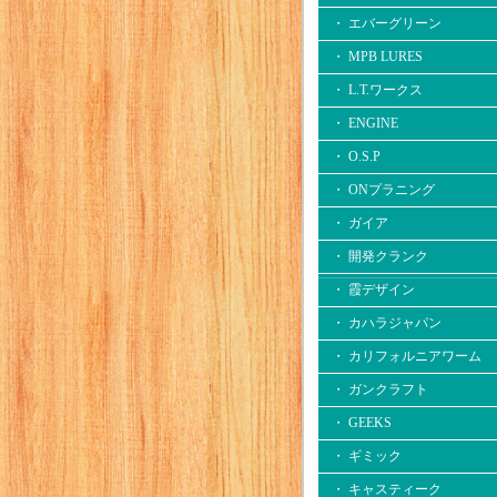
・ エバーグリーン
・ MPB LURES
・ L.T.ワークス
・ ENGINE
・ O.S.P
・ ONプラニング
・ ガイア
・ 開発クランク
・ 霞デザイン
・ カハラジャパン
・ カリフォルニアワーム
・ ガンクラフト
・ GEEKS
・ ギミック
・ キャスティーク