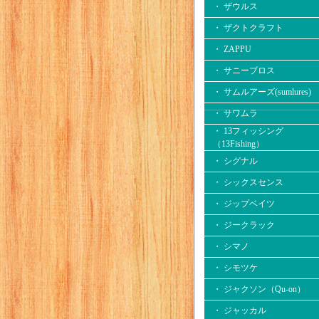
・ ザウルス
・ ザクトクラフト
・ ZAPPU
・ サニーブロス
・ サムルアーズ(sumlures)
・ サワムラ
・ 13フィッシング
（13Fishing）
・ シグナル
・ シックスセンス
・ ジップベイツ
・ ジークラック
・ シマノ
・ シモツケ
・ ジャクソン（Qu-on）
・ ジャッカル