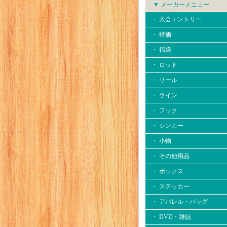
▼ メーカーメニュー
・ 大会エントリー
・ 特価
・ 福袋
・ ロッド
・ リール
・ ライン
・ フック
・ シンカー
・ 小物
・ その他用品
・ ボックス
・ ステッカー
・ アパレル・バッグ
・ DVD・雑誌