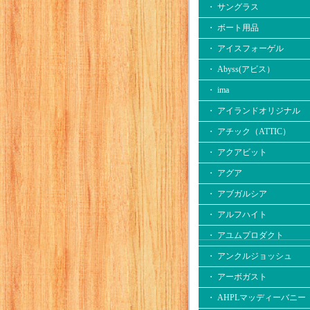
・ サングラス
・ ボート用品
・ アイスフォーゲル
・ Abyss(アビス）
・ ima
・ アイランドオリジナル
・ アチック（ATTIC）
・ アクアビット
・ アグア
・ アブガルシア
・ アルフハイト
・ アユムプロダクト
・ アンクルジョッシュ
・ アーボガスト
・ AHPLマッディーバニー