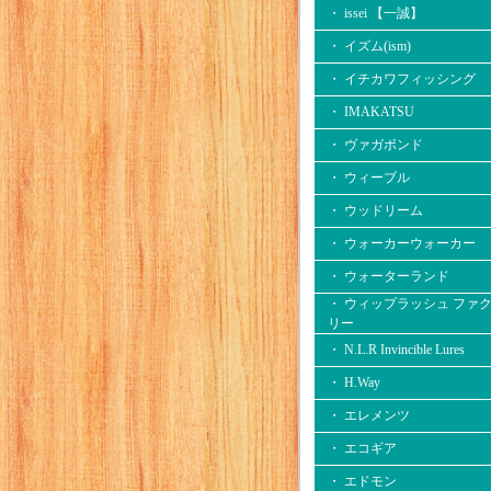
・ issei 【一誠】
・ イズム(ism)
・ イチカワフィッシング
・ IMAKATSU
・ ヴァガボンド
・ ウィーブル
・ ウッドリーム
・ ウォーカーウォーカー
・ ウォーターランド
・ ウィップラッシュ ファ
リー
・ N.L.R Invincible Lures
・ H.Way
・ エレメンツ
・ エコギア
・ エドモン