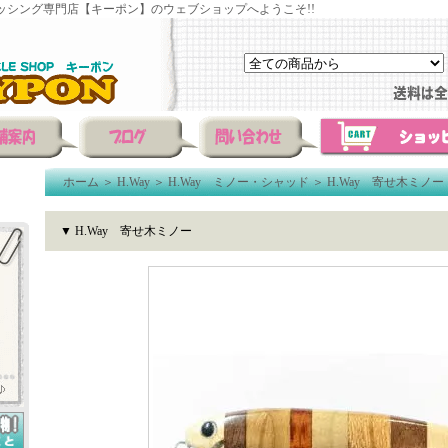
ッシング専門店【キーポン】のウェブショップへようこそ!!
ホーム
＞
H.Way
＞
H.Way ミノー・シャッド
＞
H.Way 寄せ木ミノー
▼ H.Way 寄せ木ミノー