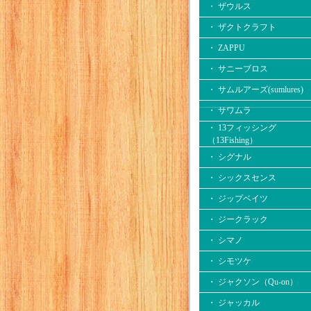
・ ザウルス
・ ザクトクラフト
・ ZAPPU
・ サニーブロス
・ サムルアーズ(sumlures)
・ サワムラ
・ 13フィッシング
（13Fishing）
・ シグナル
・ シックスセンス
・ ジップベイツ
・ ジークラック
・ シマノ
・ シモツケ
・ ジャクソン（Qu-on）
・ ジャッカル