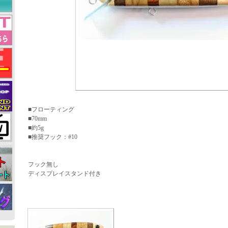
■フローティング
■70mm
■約5g
■推奨フック：#10
フック無し
ディスプレイスタンド付き