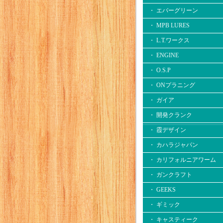
・ エバーグリーン
・ MPB LURES
・ L.T.ワークス
・ ENGINE
・ O.S.P
・ ONプラニング
・ ガイア
・ 開発クランク
・ 霞デザイン
・ カハラジャパン
・ カリフォルニアワーム
・ ガンクラフト
・ GEEKS
・ ギミック
・ キャスティーク