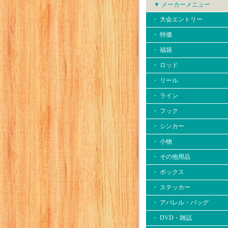
▼ メーカーメニュー
・ 大会エントリー
・ 特価
・ 福袋
・ ロッド
・ リール
・ ライン
・ フック
・ シンカー
・ 小物
・ その他用品
・ ボックス
・ ステッカー
・ アパレル・バッグ
・ DVD・雑誌