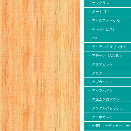
・ サングラス
・ ボート用品
・ アイスフォーゲル
・ Abyss(アビス）
・ ima
・ アイランドオリジナル
・ アチック（ATTIC）
・ アクアビット
・ アグア
・ アブガルシア
・ アルフハイト
・ アユムプロダクト
・ アンクルジョッシュ
・ アーボガスト
・ AHPLマッディーバニー