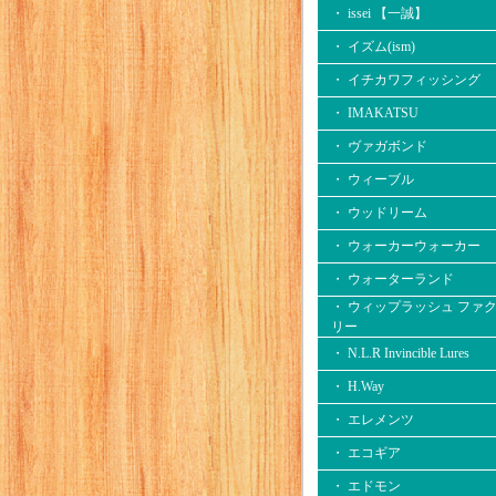
・ issei 【一誠】
・ イズム(ism)
・ イチカワフィッシング
・ IMAKATSU
・ ヴァガボンド
・ ウィーブル
・ ウッドリーム
・ ウォーカーウォーカー
・ ウォーターランド
・ ウィップラッシュ ファ
リー
・ N.L.R Invincible Lures
・ H.Way
・ エレメンツ
・ エコギア
・ エドモン