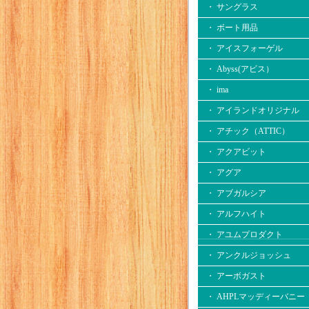
・ サングラス
・ ボート用品
・ アイスフォーゲル
・ Abyss(アビス）
・ ima
・ アイランドオリジナル
・ アチック（ATTIC）
・ アクアビット
・ アグア
・ アブガルシア
・ アルフハイト
・ アユムプロダクト
・ アンクルジョッシュ
・ アーボガスト
・ AHPLマッディーバニー