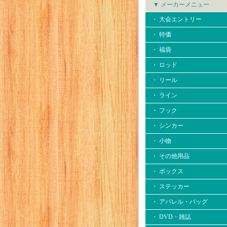
▼ メーカーメニュー
・ 大会エントリー
・ 特価
・ 福袋
・ ロッド
・ リール
・ ライン
・ フック
・ シンカー
・ 小物
・ その他用品
・ ボックス
・ ステッカー
・ アパレル・バッグ
・ DVD・雑誌