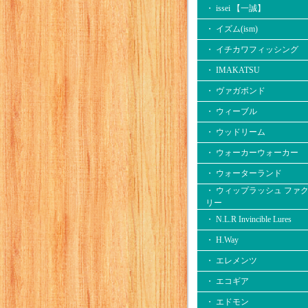
・ issei 【一誠】
・ イズム(ism)
・ イチカワフィッシング
・ IMAKATSU
・ ヴァガボンド
・ ウィーブル
・ ウッドリーム
・ ウォーカーウォーカー
・ ウォーターランド
・ ウィップラッシュ ファ
リー
・ N.L.R Invincible Lures
・ H.Way
・ エレメンツ
・ エコギア
・ エドモン