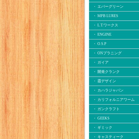
・ エバーグリーン
・ MPB LURES
・ L.T.ワークス
・ ENGINE
・ O.S.P
・ ONプラニング
・ ガイア
・ 開発クランク
・ 霞デザイン
・ カハラジャパン
・ カリフォルニアワーム
・ ガンクラフト
・ GEEKS
・ ギミック
・ キャスティーク