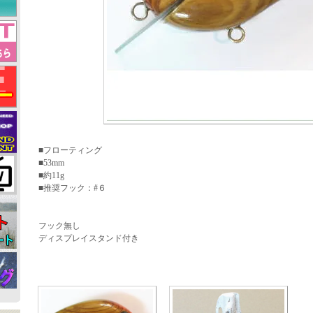
■フローティング
■53mm
■約11g
■推奨フック：#６
フック無し
ディスプレイスタンド付き