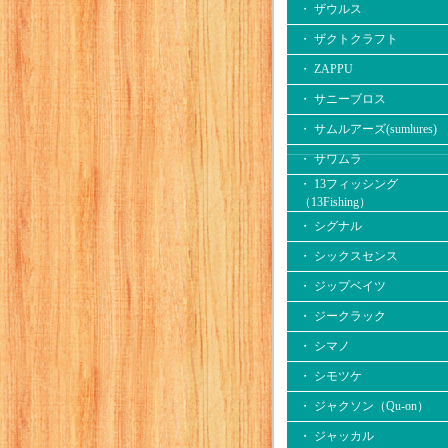
・ ザウルス
・ ザクトクラフト
・ ZAPPU
・ サニーブロス
・ サムルアーズ(sumlures)
・ サワムラ
・ 13フィッシング
（13Fishing）
・ シグナル
・ シックスセンス
・ ジップベイツ
・ ジークラック
・ シマノ
・ シモツケ
・ ジャクソン（Qu-on）
・ ジャッカル