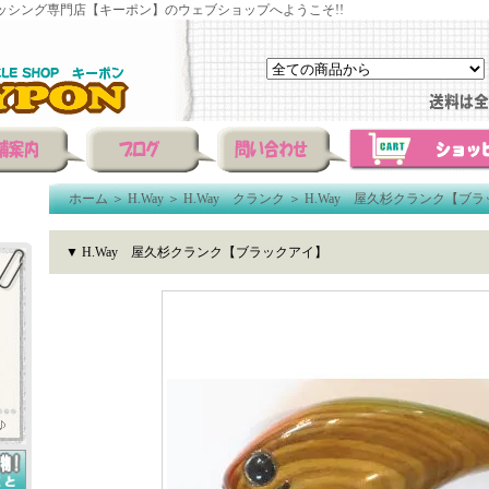
ッシング専門店【キーポン】のウェブショップへようこそ!!
ホーム
＞
H.Way
＞
H.Way クランク
＞
H.Way 屋久杉クランク【ブ
▼ H.Way 屋久杉クランク【ブラックアイ】