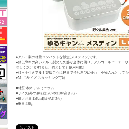
●アルミ製の軽量コンパクトな飯盒(メスティン)です。
●熱伝導率の高いアルミ製のため熱が全体に回り、アルコールバーナーや
味しく炊けます!また、鍋としても使用可能!
●取っ手付きアルミ製飯ごうは軽量で持ち運びに優れ、小物入れとしても
●M、Lサイズ スタッキング可能!
■材質:本体 アルミニウム
■サイズ(外寸/約):縦190×横130×高さ70()
■最大容量:1580ml(目安:約3合)
■重量:280g