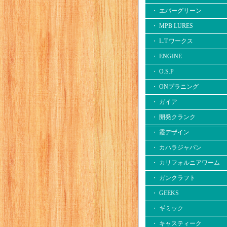
・ エバーグリーン
・ MPB LURES
・ L.T.ワークス
・ ENGINE
・ O.S.P
・ ONプラニング
・ ガイア
・ 開発クランク
・ 霞デザイン
・ カハラジャパン
・ カリフォルニアワーム
・ ガンクラフト
・ GEEKS
・ ギミック
・ キャスティーク