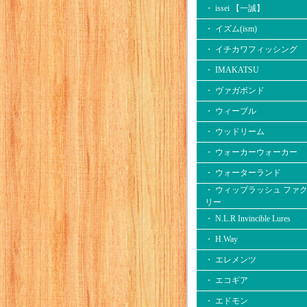
・ issei 【一誠】
・ イズム(ism)
・ イチカワフィッシング
・ IMAKATSU
・ ヴァガボンド
・ ウィーブル
・ ウッドリーム
・ ウォーカーウォーカー
・ ウォーターランド
・ ウィップラッシュ ファ
リー
・ N.L.R Invincible Lures
・ H.Way
・ エレメンツ
・ エコギア
・ エドモン