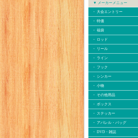
▼ メーカーメニュー
・ 大会エントリー
・ 特価
・ 福袋
・ ロッド
・ リール
・ ライン
・ フック
・ シンカー
・ 小物
・ その他用品
・ ボックス
・ ステッカー
・ アパレル・バッグ
・ DVD・雑誌