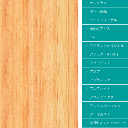
・ サングラス
・ ボート用品
・ アイスフォーゲル
・ Abyss(アビス）
・ ima
・ アイランドオリジナル
・ アチック（ATTIC）
・ アクアビット
・ アグア
・ アブガルシア
・ アルフハイト
・ アユムプロダクト
・ アンクルジョッシュ
・ アーボガスト
・ AHPLマッディーバニー