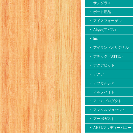
・ サングラス
・ ボート用品
・ アイスフォーゲル
・ Abyss(アビス）
・ ima
・ アイランドオリジナル
・ アチック（ATTIC）
・ アクアビット
・ アグア
・ アブガルシア
・ アルフハイト
・ アユムプロダクト
・ アンクルジョッシュ
・ アーボガスト
・ AHPLマッディーバニー