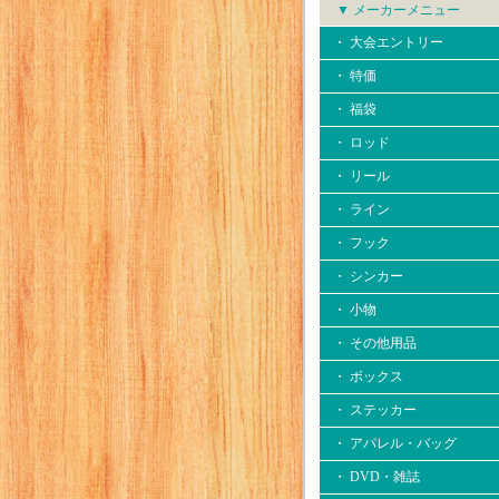
▼ メーカーメニュー
・ 大会エントリー
・ 特価
・ 福袋
・ ロッド
・ リール
・ ライン
・ フック
・ シンカー
・ 小物
・ その他用品
・ ボックス
・ ステッカー
・ アパレル・バッグ
・ DVD・雑誌