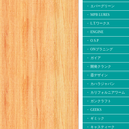
・ エバーグリーン
・ MPB LURES
・ L.T.ワークス
・ ENGINE
・ O.S.P
・ ONプラニング
・ ガイア
・ 開発クランク
・ 霞デザイン
・ カハラジャパン
・ カリフォルニアワーム
・ ガンクラフト
・ GEEKS
・ ギミック
・ キャスティーク