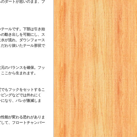
へのダートが思いのまま、ブ
いテールです。下部は引き始
ルの動き出しを可能にし、ス
に水が流れ、ダウンフォース
こだわり抜いたテール形状で
次元のバランスを確保。フッ
、ここから生まれます。
度でもフックをセットするこ
ッピングなどでは外れにく
ーになり、バレが激減しま
力性能が変わる恐れがありま
どして、フロートチャンバー