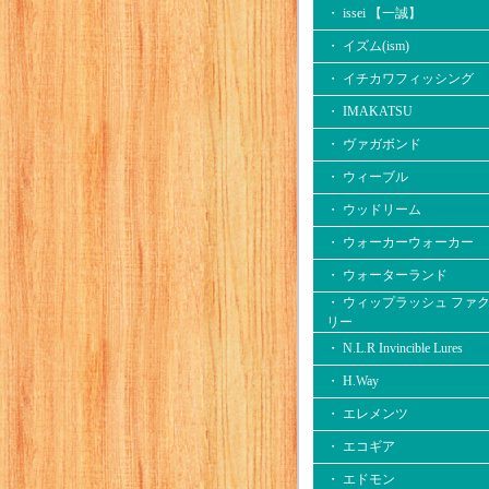
・ issei 【一誠】
・ イズム(ism)
・ イチカワフィッシング
・ IMAKATSU
・ ヴァガボンド
・ ウィーブル
・ ウッドリーム
・ ウォーカーウォーカー
・ ウォーターランド
・ ウィップラッシュ ファ
リー
・ N.L.R Invincible Lures
・ H.Way
・ エレメンツ
・ エコギア
・ エドモン