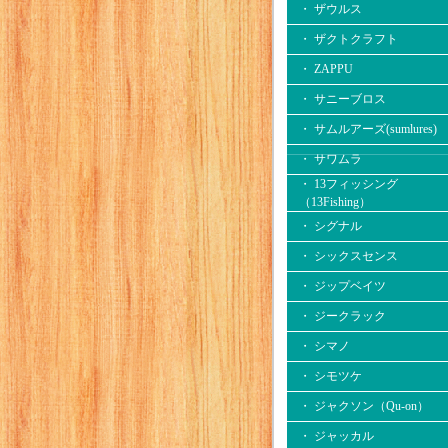
・ ザウルス
・ ザクトクラフト
・ ZAPPU
・ サニーブロス
・ サムルアーズ(sumlures)
・ サワムラ
・ 13フィッシング
（13Fishing）
・ シグナル
・ シックスセンス
・ ジップベイツ
・ ジークラック
・ シマノ
・ シモツケ
・ ジャクソン（Qu-on）
・ ジャッカル