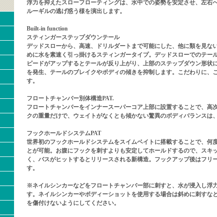
浮力を抑えたスローフローティングは、水中での姿勢を安定させ、左右
ルーギルの逃げ惑う様を演出します。
Built-in function
スティンガーステップダウンテール
デッドスローから、高速、ドリルダートまで可能にした、他に類を見な
めに水を素速く引っ掛けるスティンガータイプ。デッドスローでのテー
ピードがアップするとテールが反り上がり、上部のステップダウン形状
を発生、テールのブレイクやボディの傾きを抑制します。こだわりに、
す。
フロートチャンバー別体構造PAT.
フロートチャンバーをインナースーパーコア上部に設置することで、高
クの重量だけで、ウェイトがなくとも傾かない驚異のボディバランスは
フックホールドシステムPAT
世界初のフックホールドシステムをスイムベイトに搭載することで、何
とが可能。お腹にフックを刺すよりも安定してホールドするので、スキ
く、バスがヒットするとリリースされる新構造。フックアップ後はフリ
す。
※ネイルシンカーなどをフロートチャンバー部に刺すと、水が浸入し浮
す。ネイルシンカーやボディーショットを使用する場合は斜めに刺すな
を傷付けないようにしてください。