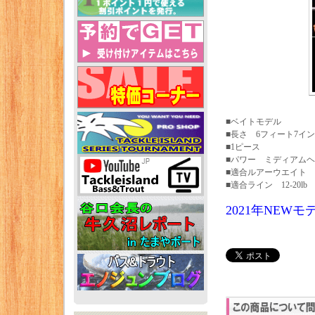
■ベイトモデル
■長さ 6フィート7イ
■1ピース
■パワー ミディアム
■適合ルアーウエイト 1/4
■適合ライン 12-20lb
2021年NEW