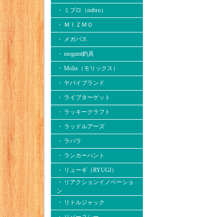
・ ミブロ（mibro）
・ ＭＩＺＭＯ
・ メガバス
・ mogami釣具
・ Molix（モリックス）
・ ヤバイブランド
・ ライブターゲット
・ ラッキークラフト
・ ラッドルアーズ
・ ラパラ
・ ランカーハント
・ リューギ（RYUGI）
・ リアクションイノベーショ
ン
・ リトルジャック