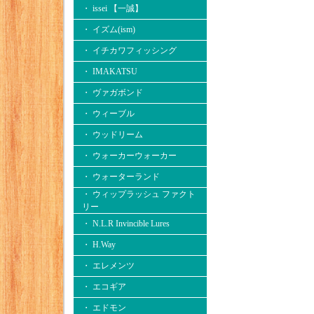
・ issei 【一誠】
・ イズム(ism)
・ イチカワフィッシング
・ IMAKATSU
・ ヴァガボンド
・ ウィーブル
・ ウッドリーム
・ ウォーカーウォーカー
・ ウォーターランド
・ ウィップラッシュ ファクト
リー
・ N.L.R Invincible Lures
・ H.Way
・ エレメンツ
・ エコギア
・ エドモン