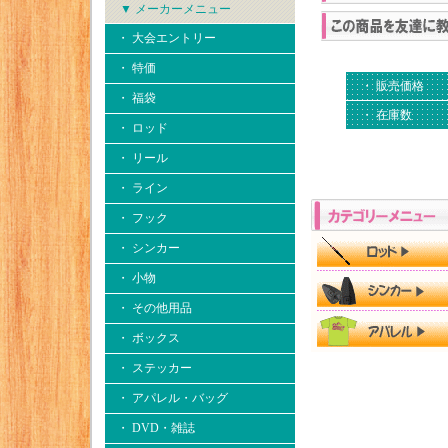
▼ メーカーメニュー
・ 大会エントリー
・ 特価
・ 販売価格
・ 福袋
・ 在庫数
・ ロッド
・ リール
・ ライン
・ フック
・ シンカー
・ 小物
・ その他用品
・ ボックス
・ ステッカー
・ アパレル・バッグ
・ DVD・雑誌