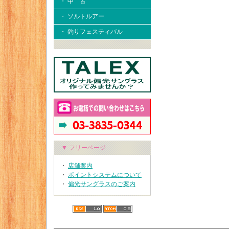
・ 中 古
・ ソルトルアー
・ 釣りフェスティバル
▼ フリーページ
・
店舗案内
・
ポイントシステムについて
・
偏光サングラスのご案内