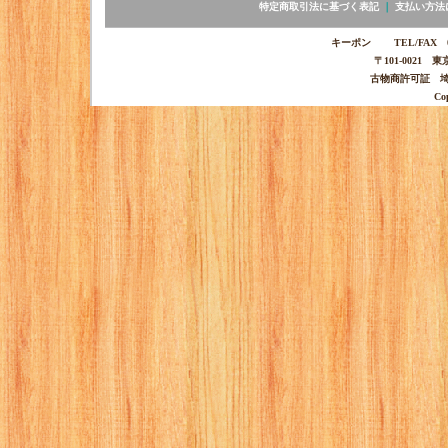
特定商取引法に基づく表記
｜
支払い方法
キーポン TEL/FAX 03-
〒101-0021 
古物商許可証 埼玉
Co