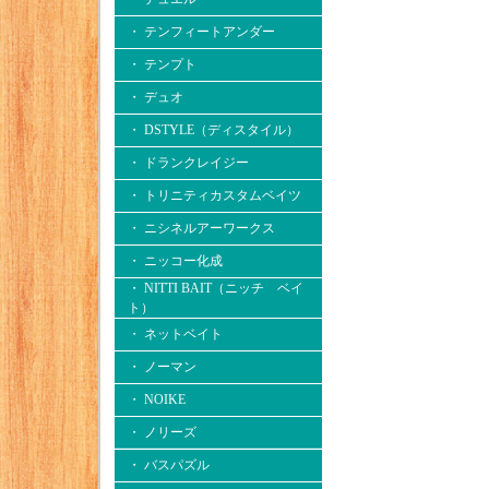
・ テンフィートアンダー
・ テンプト
・ デュオ
・ DSTYLE（ディスタイル）
・ ドランクレイジー
・ トリニティカスタムベイツ
・ ニシネルアーワークス
・ ニッコー化成
・ NITTI BAIT（ニッチ ベイ
ト）
・ ネットベイト
・ ノーマン
・ NOIKE
・ ノリーズ
・ バスパズル