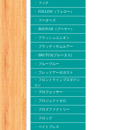
・ フィナ
・ FOLLOW（フォロー）
・ フーターズ
・ BOOYAH（ブーヤー）
・ フラッシュユニオン
・ ブラッディサムルアー
・ BRUTUS(ブルータス)
・ ブルーブルー
・ フレッドアーボガスト
・ フロントラインプロダクシ
ョン
・ プロフェッサー
・ プロジェクトゼロ
・ プロズファクトリー
・ フロッグ
・ ベイトブレス