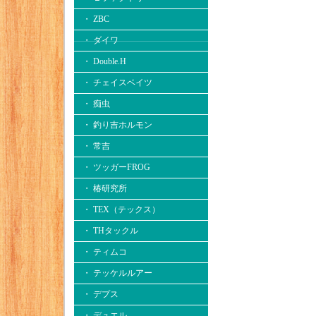
・ ZBC
・ ダイワ
・ Double.H
・ チェイスベイツ
・ 痴虫
・ 釣り吉ホルモン
・ 常吉
・ ツッガーFROG
・ 椿研究所
・ TEX（テックス）
・ THタックル
・ ティムコ
・ テッケルルアー
・ デプス
・ デュエル