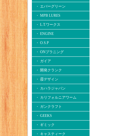
・ エバーグリーン
・ MPB LURES
・ L.T.ワークス
・ ENGINE
・ O.S.P
・ ONプラニング
・ ガイア
・ 開発クランク
・ 霞デザイン
・ カハラジャパン
・ カリフォルニアワーム
・ ガンクラフト
・ GEEKS
・ ギミック
・ キャスティーク