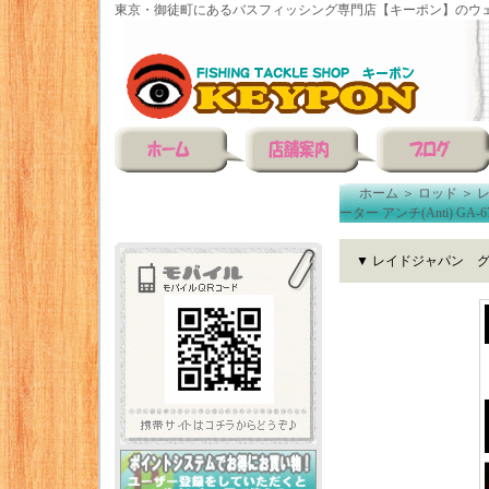
東京・御徒町にあるバスフィッシング専門店【キーポン】のウェ
ホーム
＞
ロッド
＞
レ
ーター アンチ(Anti) G
▼ レイドジャパン グラ