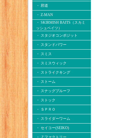
・ 邪道
・ Z-MAN
・ SKIRMISH BAITS（スカミ
ッシュベイツ）
・ スタジオコンポジット
・ スタンドパワー
・ スミス
・ スミスウィック
・ ストライクキング
・ ストーム
・ スナッグプルーフ
・ ストック
・ ＳＰＲＯ
・ スライダーワーム
・ セイコー(SEIKO)
・ Ｚファクトリー