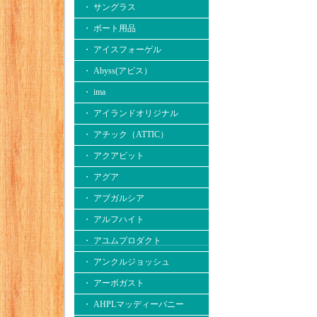
・ サングラス
・ ボート用品
・ アイスフォーゲル
・ Abyss(アビス）
・ ima
・ アイランドオリジナル
・ アチック（ATTIC）
・ アクアビット
・ アグア
・ アブガルシア
・ アルフハイト
・ アユムプロダクト
・ アンクルジョッシュ
・ アーボガスト
・ AHPLマッディーバニー