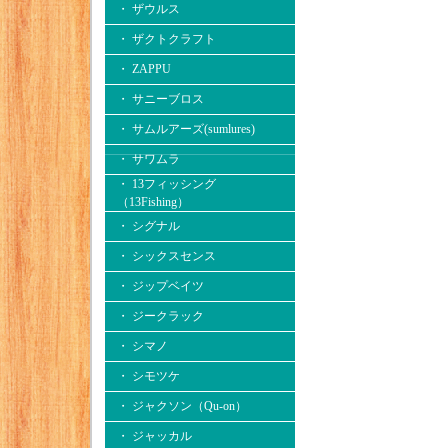
・ ザウルス
・ ザクトクラフト
・ ZAPPU
・ サニーブロス
・ サムルアーズ(sumlures)
・ サワムラ
・ 13フィッシング
（13Fishing）
・ シグナル
・ シックスセンス
・ ジップベイツ
・ ジークラック
・ シマノ
・ シモツケ
・ ジャクソン（Qu-on）
・ ジャッカル