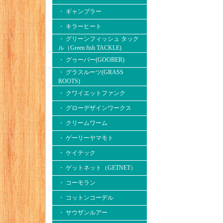
・ ギャンブラー
・ キラーヒート
・ グリーンフィッシュ タック
ル（Green fish TACKLE)
・ グゥーバー(GOOBER)
・ グラスルーツ(GRASS
ROOTS)
・ クワイエットファンク
・ グローデザインワークス
・ クリームワーム
・ ゲーリーヤマモト
・ ケイテック
・ ゲットネット（GETNET）
・ コーモラン
・ コットンコーデル
・ サウザンルアー