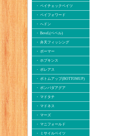
・ ペイチェックベイツ
・ ペイフォワード
・ へドン
・ BeveL(ベベル)
・ 弁天フィッシング
・ ボーマー
・ ホプキンス
・ ボレアス
・ ボトムアップ(BOTTOMUP)
・ ボンバダアグア
・ マドタチ
・ マドネス
・ マーズ
・ マニフォールド
・ ミサイルベイツ