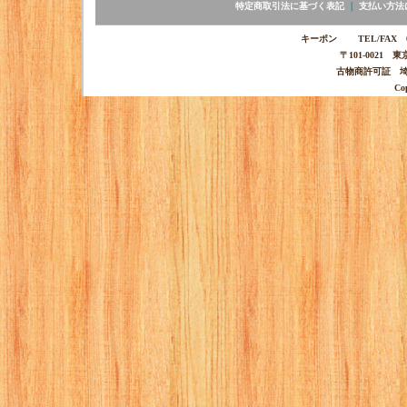
特定商取引法に基づく表記
｜
支払い方法
キーポン TEL/FAX 03-
〒101-0021 
古物商許可証 埼玉
Co