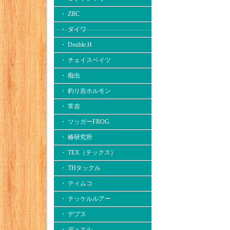
・ ZBC
・ ダイワ
・ Double.H
・ チェイスベイツ
・ 痴虫
・ 釣り吉ホルモン
・ 常吉
・ ツッガーFROG
・ 椿研究所
・ TEX（テックス）
・ THタックル
・ ティムコ
・ テッケルルアー
・ デプス
・ デュエル