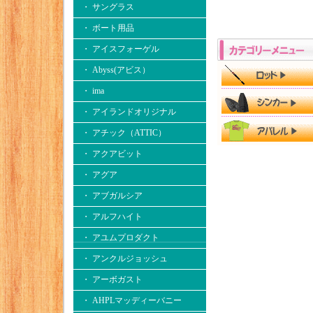
・ サングラス
・ ボート用品
・ アイスフォーゲル
・ Abyss(アビス）
・ ima
・ アイランドオリジナル
・ アチック（ATTIC）
・ アクアビット
・ アグア
・ アブガルシア
・ アルフハイト
・ アユムプロダクト
・ アンクルジョッシュ
・ アーボガスト
・ AHPLマッディーバニー