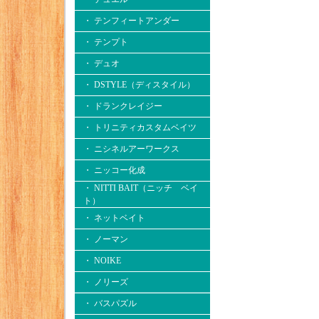
・ テンフィートアンダー
・ テンプト
・ デュオ
・ DSTYLE（ディスタイル）
・ ドランクレイジー
・ トリニティカスタムベイツ
・ ニシネルアーワークス
・ ニッコー化成
・ NITTI BAIT（ニッチ ベイ
ト）
・ ネットベイト
・ ノーマン
・ NOIKE
・ ノリーズ
・ バスパズル