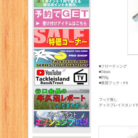
■フローティング
■54mm
■約8g
■推奨フック：#６
フック無し
ディスプレイスタンド