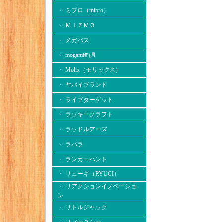
・ ミブロ（mibro）
・ ＭＩＺＭＯ
・ メガバス
・ mogami釣具
・ Molix（モリックス）
・ ヤバイブランド
・ ライブターゲット
・ ラッキークラフト
・ ラッドルアーズ
・ ラパラ
・ ランカーハント
・ リューギ（RYUGI）
・ リアクションイノベーショ
ン
・ リトルジャック