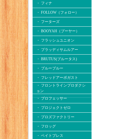
・ フィナ
・ FOLLOW（フォロー）
・ フーターズ
・ BOOYAH（ブーヤー）
・ フラッシュユニオン
・ ブラッディサムルアー
・ BRUTUS(ブルータス)
・ ブルーブルー
・ フレッドアーボガスト
・ フロントラインプロダクシ
ョン
・ プロフェッサー
・ プロジェクトゼロ
・ プロズファクトリー
・ フロッグ
・ ベイトブレス