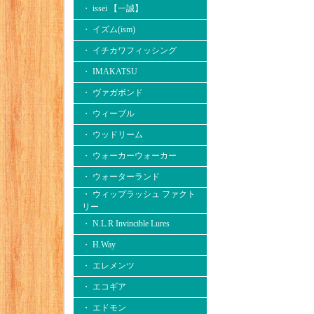
・ issei 【一誠】
・ イズム(ism)
・ イチカワフィッシング
・ IMAKATSU
・ ヴァガボンド
・ ウィーブル
・ ウッドリーム
・ ウォーカーウォーカー
・ ウォーターランド
・ ウィップラッシュ ファクト
リー
・ N.L.R Invincible Lures
・ H.Way
・ エレメンツ
・ エコギア
・ エドモン