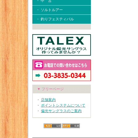
・ 中 古
・ ソルトルアー
・ 釣りフェスティバル
▼ フリーページ
・
店舗案内
・
ポイントシステムについて
・
偏光サングラスのご案内