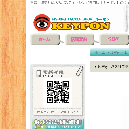
東京・御徒町にあるバスフィッシング専門店【キーポン】のウェ
ホーム
＞
H.Way
＞
H
▼ H.Way 屋久杉