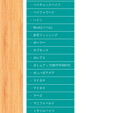
・ ペイチェックベイツ
・ ペイフォワード
・ へドン
・ BeveL(ベベル)
・ 弁天フィッシング
・ ボーマー
・ ホプキンス
・ ボレアス
・ ボトムアップ(BOTTOMUP)
・ ボンバダアグア
・ マドタチ
・ マドネス
・ マーズ
・ マニフォールド
・ ミサイルベイツ