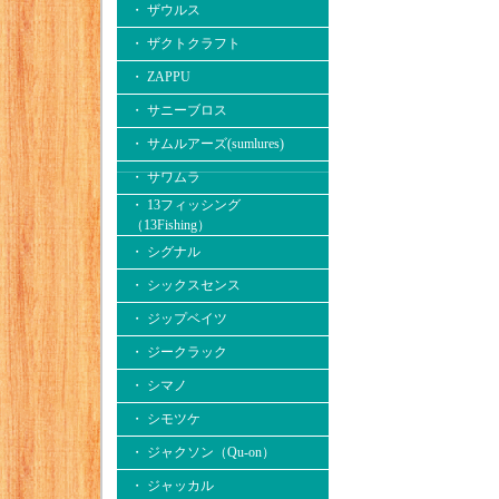
・ ザウルス
・ ザクトクラフト
・ ZAPPU
・ サニーブロス
・ サムルアーズ(sumlures)
・ サワムラ
・ 13フィッシング
（13Fishing）
・ シグナル
・ シックスセンス
・ ジップベイツ
・ ジークラック
・ シマノ
・ シモツケ
・ ジャクソン（Qu-on）
・ ジャッカル