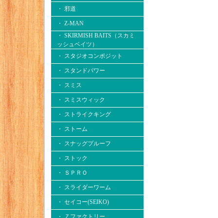
・ 邪道
・ Z-MAN
・ SKIRMISH BAITS（スカミ
ッシュベイツ）
・ スタジオコンポジット
・ スタンドパワー
・ スミス
・ スミスウィック
・ ストライクキング
・ ストーム
・ スナッグプルーフ
・ ストック
・ ＳＰＲＯ
・ スライダーワーム
・ セイコー(SEIKO)
・ Ｚファクトリー