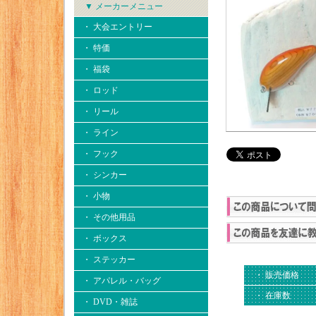
▼ メーカーメニュー
・ 大会エントリー
・ 特価
・ 福袋
・ ロッド
・ リール
・ ライン
・ フック
・ シンカー
・ 小物
・ その他用品
・ ボックス
・ ステッカー
・ 販売価格
・ アパレル・バッグ
・ 在庫数
・ DVD・雑誌