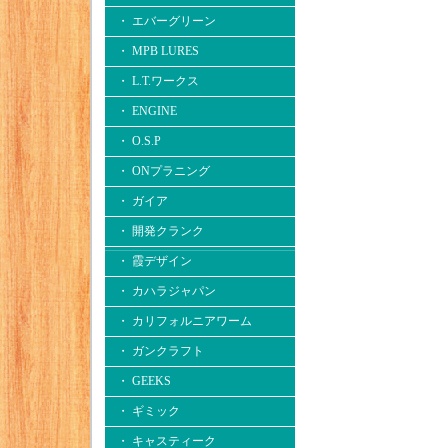
・ エバーグリーン
・ MPB LURES
・ L.T.ワークス
・ ENGINE
・ O.S.P
・ ONプラニング
・ ガイア
・ 開発クランク
・ 霞デザイン
・ カハラジャパン
・ カリフォルニアワーム
・ ガンクラフト
・ GEEKS
・ ギミック
・ キャスティーク