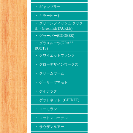
・ ギャンブラー
・ キラーヒート
・ グリーンフィッシュ タック
ル（Green fish TACKLE)
・ グゥーバー(GOOBER)
・ グラスルーツ(GRASS
ROOTS)
・ クワイエットファンク
・ グローデザインワークス
・ クリームワーム
・ ゲーリーヤマモト
・ ケイテック
・ ゲットネット（GETNET）
・ コーモラン
・ コットンコーデル
・ サウザンルアー