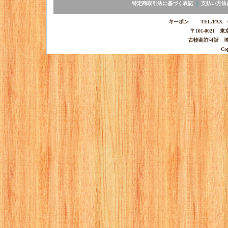
特定商取引法に基づく表記
｜
支払い方法
キーポン TEL/FAX 03-
〒101-0021 
古物商許可証 埼玉
Co