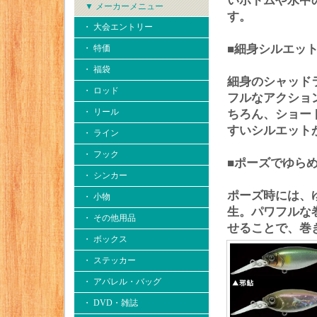
いボトムや水中
▼ メーカーメニュー
す。
・ 大会エントリー
■細身シルエット
・ 特価
・ 福袋
細身のシャッド
・ ロッド
フルなアクショ
・ リール
ちろん、ショー
すいシルエット
・ ライン
・ フック
■ポーズでゆら
・ シンカー
ポーズ時には、
・ 小物
生。パワフルな
・ その他用品
せることで、巻
・ ボックス
・ ステッカー
・ アパレル・バッグ
・ DVD・雑誌