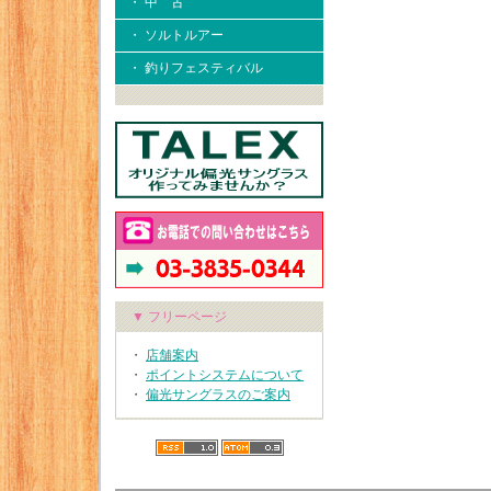
・ 中 古
・ ソルトルアー
・ 釣りフェスティバル
▼ フリーページ
・
店舗案内
・
ポイントシステムについて
・
偏光サングラスのご案内