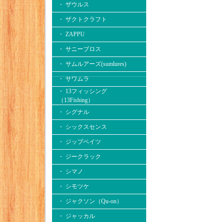
・ ザウルス
・ ザクトクラフト
・ ZAPPU
・ サニーブロス
・ サムルアーズ(sumlures)
・ サワムラ
・ 13フィッシング
（13Fishing）
・ シグナル
・ シックスセンス
・ ジップベイツ
・ ジークラック
・ シマノ
・ シモツケ
・ ジャクソン（Qu-on）
・ ジャッカル