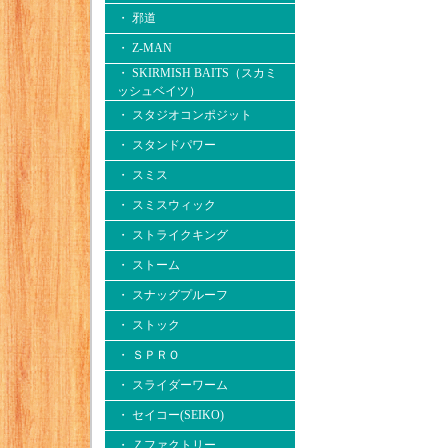
・ 邪道
・ Z-MAN
・ SKIRMISH BAITS（スカミ
ッシュベイツ）
・ スタジオコンポジット
・ スタンドパワー
・ スミス
・ スミスウィック
・ ストライクキング
・ ストーム
・ スナッグプルーフ
・ ストック
・ ＳＰＲＯ
・ スライダーワーム
・ セイコー(SEIKO)
・ Ｚファクトリー