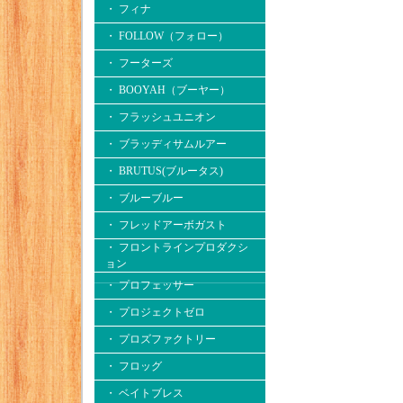
・ フィナ
・ FOLLOW（フォロー）
・ フーターズ
・ BOOYAH（ブーヤー）
・ フラッシュユニオン
・ ブラッディサムルアー
・ BRUTUS(ブルータス)
・ ブルーブルー
・ フレッドアーボガスト
・ フロントラインプロダクシ
ョン
・ プロフェッサー
・ プロジェクトゼロ
・ プロズファクトリー
・ フロッグ
・ ベイトブレス