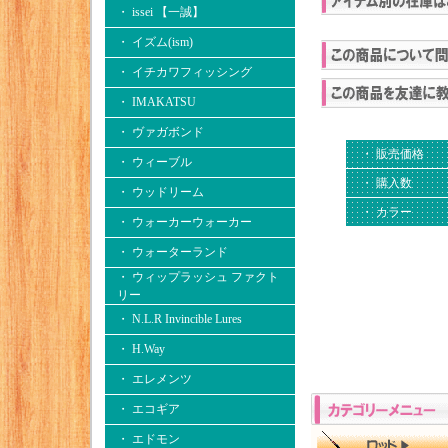
・ issei 【一誠】
・ イズム(ism)
・ イチカワフィッシング
・ IMAKATSU
・ ヴァガボンド
・ 販売価格
・ ウィーブル
・ 購入数
・ ウッドリーム
・ カラー
・ ウォーカーウォーカー
・ ウォーターランド
・ ウィップラッシュ ファクト
リー
・ N.L.R Invincible Lures
・ H.Way
・ エレメンツ
・ エコギア
・ エドモン