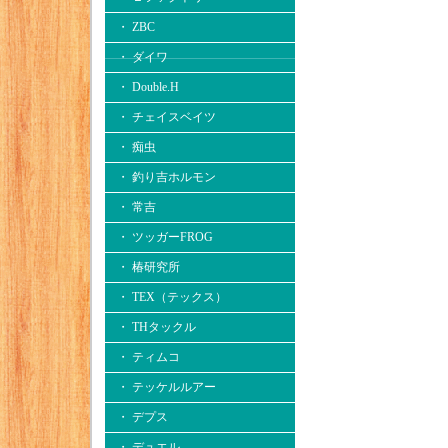
・ ZBC
・ ダイワ
・ Double.H
・ チェイスベイツ
・ 痴虫
・ 釣り吉ホルモン
・ 常吉
・ ツッガーFROG
・ 椿研究所
・ TEX（テックス）
・ THタックル
・ ティムコ
・ テッケルルアー
・ デプス
・ デュエル