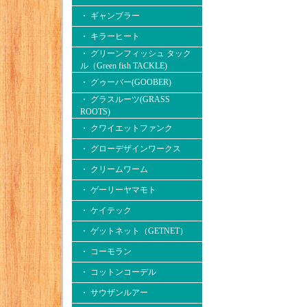
・ ギャンブラー
・ キラーヒート
・ グリーンフィッシュ タック
ル（Green fish TACKLE)
・ グゥーバー(GOOBER)
・ グラスルーツ(GRASS
ROOTS)
・ クワイエットファンク
・ グローデザインワークス
・ クリームワーム
・ ゲーリーヤマモト
・ ケイテック
・ ゲットネット（GETNET）
・ コーモラン
・ コットンコーデル
・ サウザンルアー