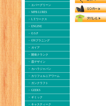
・ エバーグリーン
・ MPB LURES
・ L.T.ワークス
・ ENGINE
・ O.S.P
・ ONプラニング
・ ガイア
・ 開発クランク
・ 霞デザイン
・ カハラジャパン
・ カリフォルニアワーム
・ ガンクラフト
・ GEEKS
・ ギミック
・ キャスティーク