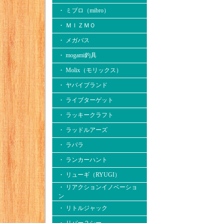
・ ミブロ（mibro）
・ ＭＩＺＭＯ
・ メガバス
・ mogami釣具
・ Molix（モリックス）
・ ヤバイブランド
・ ライブターゲット
・ ラッキークラフト
・ ラッドルアーズ
・ ラパラ
・ ランカーハント
・ リューギ（RYUGI）
・ リアクションイノベーショ
ン
・ リトルジャック