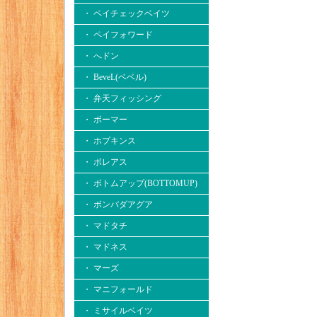
・ ペイチェックベイツ
・ ペイフォワード
・ へドン
・ BeveL(ベベル)
・ 弁天フィッシング
・ ボーマー
・ ホプキンス
・ ボレアス
・ ボトムアップ(BOTTOMUP)
・ ボンバダアグア
・ マドタチ
・ マドネス
・ マーズ
・ マニフォールド
・ ミサイルベイツ