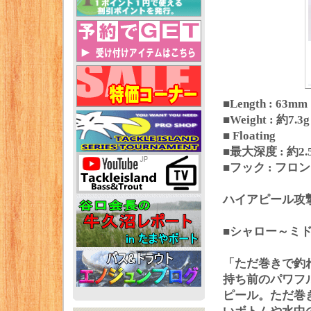
■Length : 63mm
■Weight : 約7.3g
■ Floating
■最大深度 : 約2.
■フック : フロン
ハイアピール攻
■シャロー～ミ
「ただ巻きで釣
持ち前のパワフ
ピール。ただ巻