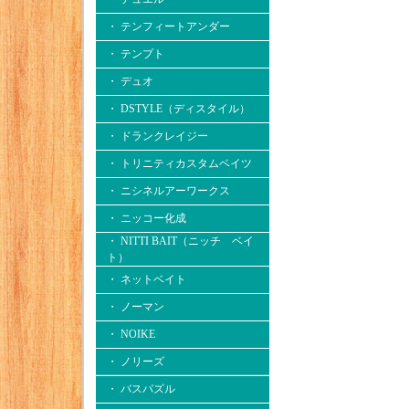
・ テンフィートアンダー
・ テンプト
・ デュオ
・ DSTYLE（ディスタイル）
・ ドランクレイジー
・ トリニティカスタムベイツ
・ ニシネルアーワークス
・ ニッコー化成
・ NITTI BAIT（ニッチ ベイ
ト）
・ ネットベイト
・ ノーマン
・ NOIKE
・ ノリーズ
・ バスパズル