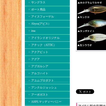
・ サングラス
・ ボート用品
・ アイスフォーゲル
・ Abyss(アビス）
・ ima
・ アイランドオリジナル
・ アチック（ATTIC）
・ アクアビット
・ アグア
・ アブガルシア
・ アルフハイト
・ アユムプロダクト
・ アンクルジョッシュ
・ アーボガスト
・ AHPLマッディーバニー