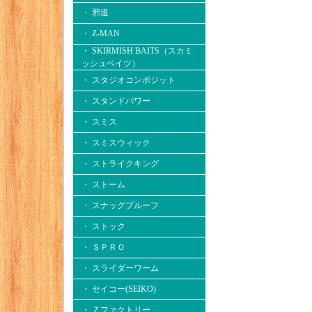
・ 邪道
・ Z-MAN
・ SKIRMISH BAITS（スカミ
ッシュベイツ）
・ スタジオコンポジット
・ スタンドパワー
・ スミス
・ スミスウィック
・ ストライクキング
・ ストーム
・ スナッグプルーフ
・ ストック
・ ＳＰＲＯ
・ スライダーワーム
・ セイコー(SEIKO)
・ Ｚファクトリー