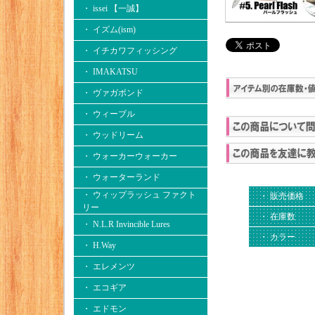
・ issei 【一誠】
・ イズム(ism)
・ イチカワフィッシング
・ IMAKATSU
・ ヴァガボンド
・ ウィーブル
・ ウッドリーム
・ ウォーカーウォーカー
・ ウォーターランド
・ ウィップラッシュ ファクト
・ 販売価格
リー
・ 在庫数
・ N.L.R Invincible Lures
・ カラー
・ H.Way
・ エレメンツ
・ エコギア
・ エドモン