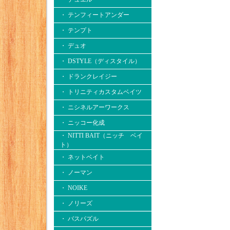
・ テンフィートアンダー
・ テンプト
・ デュオ
・ DSTYLE（ディスタイル）
・ ドランクレイジー
・ トリニティカスタムベイツ
・ ニシネルアーワークス
・ ニッコー化成
・ NITTI BAIT（ニッチ ベイ
ト）
・ ネットベイト
・ ノーマン
・ NOIKE
・ ノリーズ
・ バスパズル