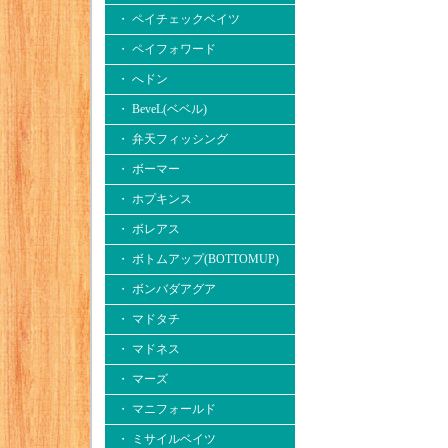
・ ペイチェックベイツ
・ ペイフォワード
・ へドン
・ BeveL(ベベル)
・ 弁天フィッシング
・ ボーマー
・ ホプキンス
・ ボレアス
・ ボトムアップ(BOTTOMUP)
・ ボンバダアグア
・ マドタチ
・ マドネス
・ マーズ
・ マニフォールド
・ ミサイルベイツ