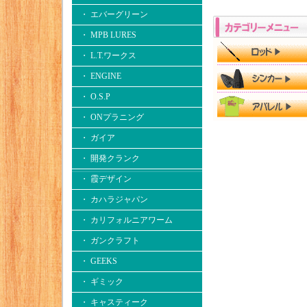
・ エバーグリーン
・ MPB LURES
・ L.T.ワークス
・ ENGINE
・ O.S.P
・ ONプラニング
・ ガイア
・ 開発クランク
・ 霞デザイン
・ カハラジャパン
・ カリフォルニアワーム
・ ガンクラフト
・ GEEKS
・ ギミック
・ キャスティーク