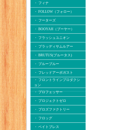
・ フィナ
・ FOLLOW（フォロー）
・ フーターズ
・ BOOYAH（ブーヤー）
・ フラッシュユニオン
・ ブラッディサムルアー
・ BRUTUS(ブルータス)
・ ブルーブルー
・ フレッドアーボガスト
・ フロントラインプロダクシ
ョン
・ プロフェッサー
・ プロジェクトゼロ
・ プロズファクトリー
・ フロッグ
・ ベイトブレス