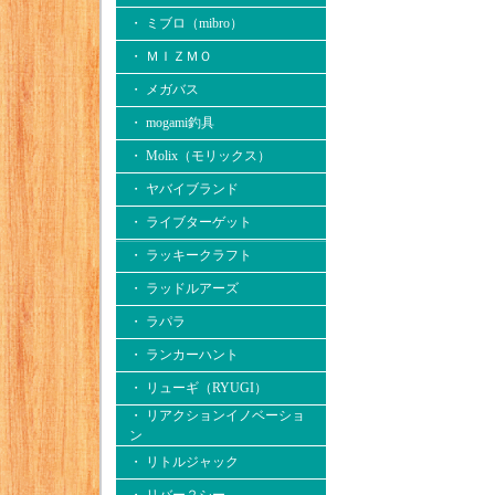
・ ミブロ（mibro）
・ ＭＩＺＭＯ
・ メガバス
・ mogami釣具
・ Molix（モリックス）
・ ヤバイブランド
・ ライブターゲット
・ ラッキークラフト
・ ラッドルアーズ
・ ラパラ
・ ランカーハント
・ リューギ（RYUGI）
・ リアクションイノベーショ
ン
・ リトルジャック