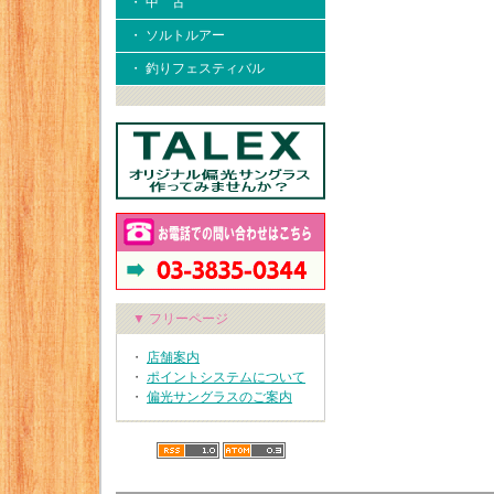
・ 中 古
・ ソルトルアー
・ 釣りフェスティバル
▼ フリーページ
・
店舗案内
・
ポイントシステムについて
・
偏光サングラスのご案内