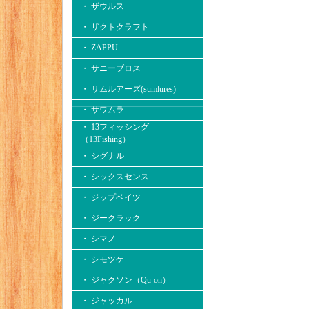
・ ザウルス
・ ザクトクラフト
・ ZAPPU
・ サニーブロス
・ サムルアーズ(sumlures)
・ サワムラ
・ 13フィッシング
（13Fishing）
・ シグナル
・ シックスセンス
・ ジップベイツ
・ ジークラック
・ シマノ
・ シモツケ
・ ジャクソン（Qu-on）
・ ジャッカル