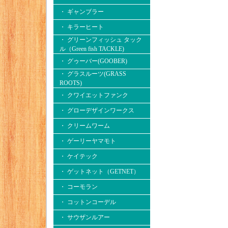
・ ギャンブラー
・ キラーヒート
・ グリーンフィッシュ タック
ル（Green fish TACKLE)
・ グゥーバー(GOOBER)
・ グラスルーツ(GRASS
ROOTS)
・ クワイエットファンク
・ グローデザインワークス
・ クリームワーム
・ ゲーリーヤマモト
・ ケイテック
・ ゲットネット（GETNET）
・ コーモラン
・ コットンコーデル
・ サウザンルアー