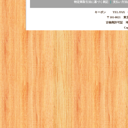
特定商取引法に基づく表記
｜
支払い方法
キーポン TEL/FAX 03-
〒101-0021 
古物商許可証 埼玉
Co