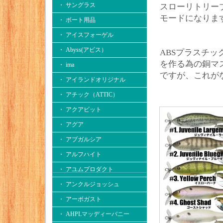
・ サングラス
スローリトリー
モードになりま
・ ボート用品
・ アイスフォーゲル
・ Abyss(アビス）
ABSプラスチ
を作る為の銅マ
・ ima
ですが、これが
・ アイランドオリジナル
・ アチック（ATTIC）
・ アクアビット
・ アグア
・ アブガルシア
・ アルフハイト
・ アユムプロダクト
・ アンクルジョッシュ
・ アーボガスト
・ AHPLマッディーバニー