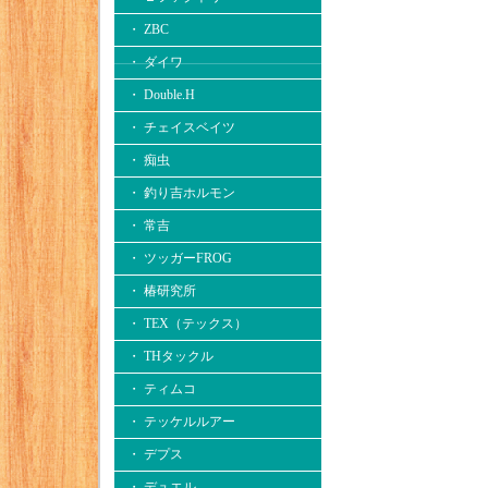
・ ZBC
・ ダイワ
・ Double.H
・ チェイスベイツ
・ 痴虫
・ 釣り吉ホルモン
・ 常吉
・ ツッガーFROG
・ 椿研究所
・ TEX（テックス）
・ THタックル
・ ティムコ
・ テッケルルアー
・ デプス
・ デュエル