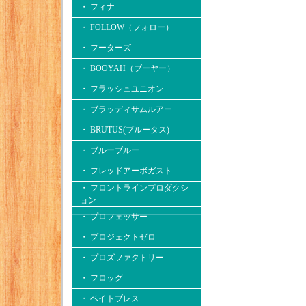
・ フィナ
・ FOLLOW（フォロー）
・ フーターズ
・ BOOYAH（ブーヤー）
・ フラッシュユニオン
・ ブラッディサムルアー
・ BRUTUS(ブルータス)
・ ブルーブルー
・ フレッドアーボガスト
・ フロントラインプロダクシ
ョン
・ プロフェッサー
・ プロジェクトゼロ
・ プロズファクトリー
・ フロッグ
・ ベイトブレス