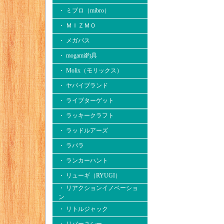
・ ミブロ（mibro）
・ ＭＩＺＭＯ
・ メガバス
・ mogami釣具
・ Molix（モリックス）
・ ヤバイブランド
・ ライブターゲット
・ ラッキークラフト
・ ラッドルアーズ
・ ラパラ
・ ランカーハント
・ リューギ（RYUGI）
・ リアクションイノベーショ
ン
・ リトルジャック