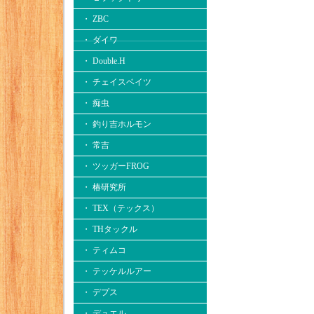
・ ZBC
・ ダイワ
・ Double.H
・ チェイスベイツ
・ 痴虫
・ 釣り吉ホルモン
・ 常吉
・ ツッガーFROG
・ 椿研究所
・ TEX（テックス）
・ THタックル
・ ティムコ
・ テッケルルアー
・ デプス
・ デュエル