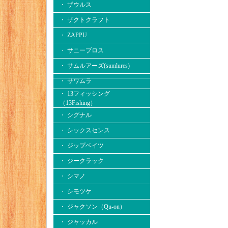
・ ザウルス
・ ザクトクラフト
・ ZAPPU
・ サニーブロス
・ サムルアーズ(sumlures)
・ サワムラ
・ 13フィッシング
（13Fishing）
・ シグナル
・ シックスセンス
・ ジップベイツ
・ ジークラック
・ シマノ
・ シモツケ
・ ジャクソン（Qu-on）
・ ジャッカル