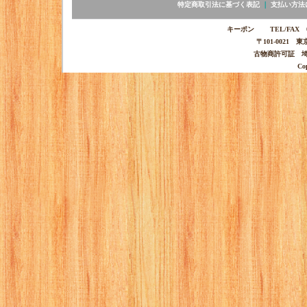
特定商取引法に基づく表記
｜
支払い方法
キーポン TEL/FAX 03-
〒101-0021 
古物商許可証 埼玉
Co