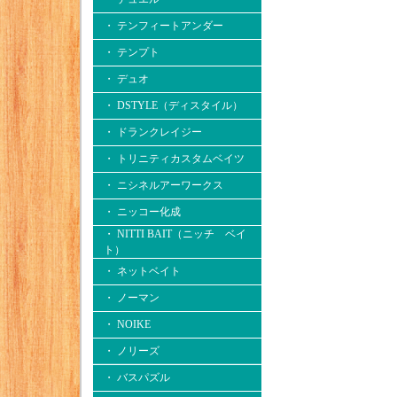
・ テンフィートアンダー
・ テンプト
・ デュオ
・ DSTYLE（ディスタイル）
・ ドランクレイジー
・ トリニティカスタムベイツ
・ ニシネルアーワークス
・ ニッコー化成
・ NITTI BAIT（ニッチ ベイ
ト）
・ ネットベイト
・ ノーマン
・ NOIKE
・ ノリーズ
・ バスパズル