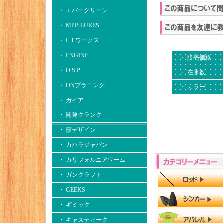
・ エバーグリーン
・ MPB LURES
・ L.T.ワークス
・ ENGINE
・ 販売価格
・ O.S.P
・ 在庫数
・ ONプラニング
・ カラー
・ ガイア
・ 開発クランク
・ 霞デザイン
・ カハラジャパン
・ カリフォルニアワーム
・ ガンクラフト
・ GEEKS
・ ギミック
・ キャスティーク