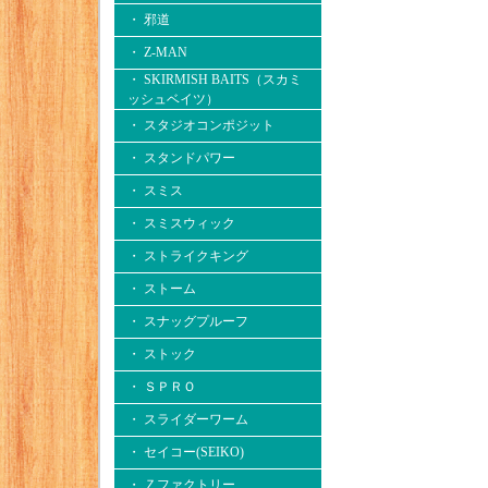
・ 邪道
・ Z-MAN
・ SKIRMISH BAITS（スカミ
ッシュベイツ）
・ スタジオコンポジット
・ スタンドパワー
・ スミス
・ スミスウィック
・ ストライクキング
・ ストーム
・ スナッグプルーフ
・ ストック
・ ＳＰＲＯ
・ スライダーワーム
・ セイコー(SEIKO)
・ Ｚファクトリー