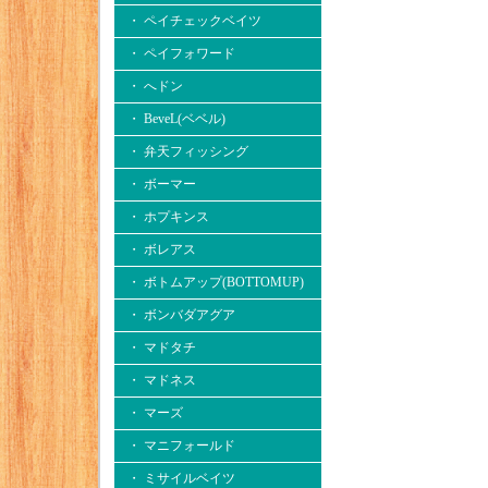
・ ペイチェックベイツ
・ ペイフォワード
・ へドン
・ BeveL(ベベル)
・ 弁天フィッシング
・ ボーマー
・ ホプキンス
・ ボレアス
・ ボトムアップ(BOTTOMUP)
・ ボンバダアグア
・ マドタチ
・ マドネス
・ マーズ
・ マニフォールド
・ ミサイルベイツ