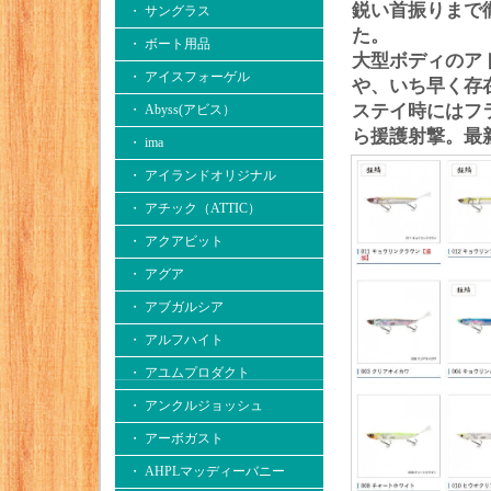
鋭い首振りまで
・ サングラス
た。
・ ボート用品
大型ボディのア
・ アイスフォーゲル
や、いち早く存
ステイ時にはフ
・ Abyss(アビス）
ら援護射撃。最
・ ima
・ アイランドオリジナル
・ アチック（ATTIC）
・ アクアビット
・ アグア
・ アブガルシア
・ アルフハイト
・ アユムプロダクト
・ アンクルジョッシュ
・ アーボガスト
・ AHPLマッディーバニー