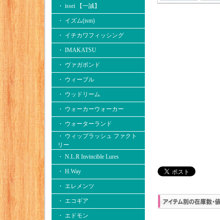
・ issei 【一誠】
・ イズム(ism)
・ イチカワフィッシング
・ IMAKATSU
・ ヴァガボンド
・ ウィーブル
・ ウッドリーム
・ ウォーカーウォーカー
・ ウォーターランド
・ ウィップラッシュ ファクト
リー
・ N.L.R Invincible Lures
・ H.Way
・ エレメンツ
・ エコギア
・ エドモン