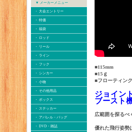
▼ メーカーメニュー
・ 大会エントリー
・ 特価
・ 福袋
・ ロッド
・ リール
・ ライン
・ フック
■115mm
・ シンカー
■15ｇ
■フローティン
・ 小物
・ その他用品
ジョイント
ブースト機
・ ボックス
・ ステッカー
広範囲を探るべく
・ アパレル・バッグ
・ DVD・雑誌
優れた飛行姿勢