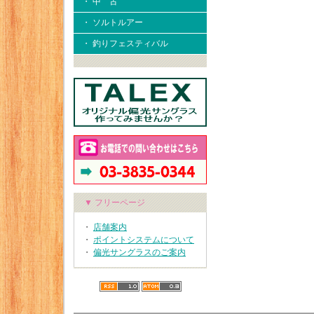
・ 中 古
・ ソルトルアー
・ 釣りフェスティバル
▼ フリーページ
・
店舗案内
・
ポイントシステムについて
・
偏光サングラスのご案内