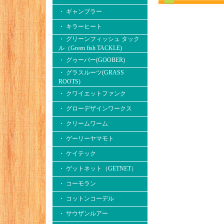
・ ギャンブラー
・ キラーヒート
・ グリーンフィッシュ タック
ル（Green fish TACKLE)
・ グゥーバー(GOOBER)
・ グラスルーツ(GRASS
ROOTS)
・ クワイエットファンク
・ グローデザインワークス
・ クリームワーム
・ ゲーリーヤマモト
・ ケイテック
・ ゲットネット（GETNET）
・ コーモラン
・ コットンコーデル
・ サウザンルアー