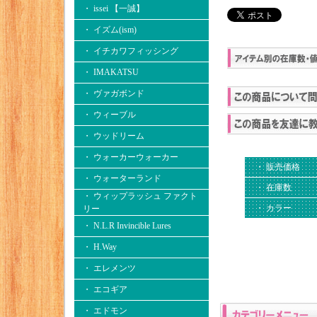
・ issei 【一誠】
・ イズム(ism)
・ イチカワフィッシング
・ IMAKATSU
・ ヴァガボンド
・ ウィーブル
・ ウッドリーム
・ ウォーカーウォーカー
・ 販売価格
・ ウォーターランド
・ 在庫数
・ ウィップラッシュ ファクト
・ カラー
リー
・ N.L.R Invincible Lures
・ H.Way
・ エレメンツ
・ エコギア
・ エドモン