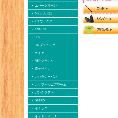
・ エバーグリーン
・ MPB LURES
・ L.T.ワークス
・ ENGINE
・ O.S.P
・ ONプラニング
・ ガイア
・ 開発クランク
・ 霞デザイン
・ カハラジャパン
・ カリフォルニアワーム
・ ガンクラフト
・ GEEKS
・ ギミック
・ キャスティーク