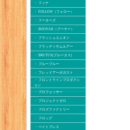
・ フィナ
・ FOLLOW（フォロー）
・ フーターズ
・ BOOYAH（ブーヤー）
・ フラッシュユニオン
・ ブラッディサムルアー
・ BRUTUS(ブルータス)
・ ブルーブルー
・ フレッドアーボガスト
・ フロントラインプロダクシ
ョン
・ プロフェッサー
・ プロジェクトゼロ
・ プロズファクトリー
・ フロッグ
・ ベイトブレス