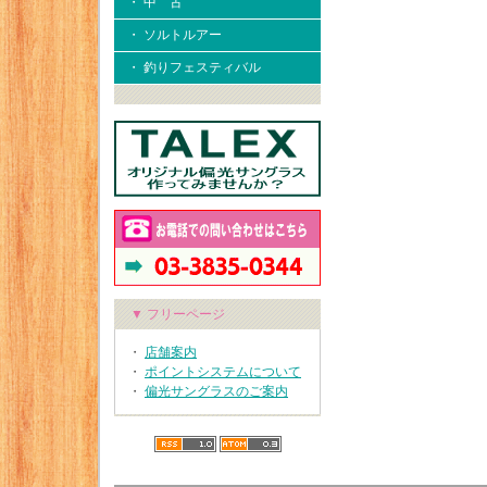
・ 中 古
・ ソルトルアー
・ 釣りフェスティバル
▼ フリーページ
・
店舗案内
・
ポイントシステムについて
・
偏光サングラスのご案内