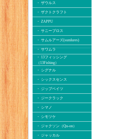
・ ザウルス
・ ザクトクラフト
・ ZAPPU
・ サニーブロス
・ サムルアーズ(sumlures)
・ サワムラ
・ 13フィッシング
（13Fishing）
・ シグナル
・ シックスセンス
・ ジップベイツ
・ ジークラック
・ シマノ
・ シモツケ
・ ジャクソン（Qu-on）
・ ジャッカル