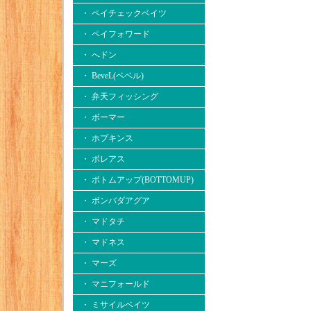
・ ペイチェックベイツ
・ ペイフォワード
・ へドン
・ BeveL(ベベル)
・ 弁天フィッシング
・ ボーマー
・ ホプキンス
・ ボレアス
・ ボトムアップ(BOTTOMUP)
・ ボンバダアグア
・ マドタチ
・ マドネス
・ マーズ
・ マニフォールド
・ ミサイルベイツ