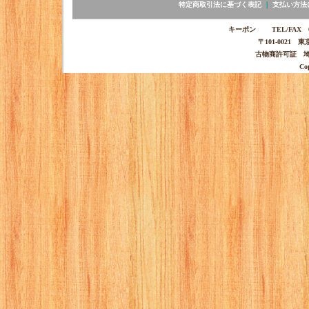
特定商取引法に基づく表記
｜
支払い方法
キーポン TEL/FAX 03-
〒101-0021 
古物商許可証 埼玉
Co