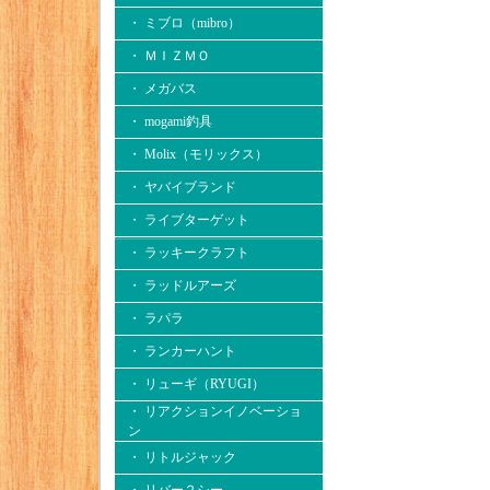
・ ミブロ（mibro）
・ ＭＩＺＭＯ
・ メガバス
・ mogami釣具
・ Molix（モリックス）
・ ヤバイブランド
・ ライブターゲット
・ ラッキークラフト
・ ラッドルアーズ
・ ラパラ
・ ランカーハント
・ リューギ（RYUGI）
・ リアクションイノベーショ
ン
・ リトルジャック