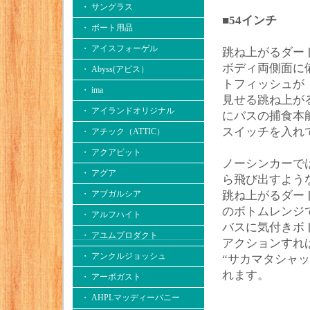
・ サングラス
■54インチ
・ ボート用品
・ アイスフォーゲル
跳ね上がるダー
ボディ両側面に
・ Abyss(アビス）
トフィッシュが
・ ima
見せる跳ね上が
・ アイランドオリジナル
にバスの捕食本
スイッチを入れ
・ アチック（ATTIC）
・ アクアビット
ノーシンカーで
・ アグア
ら飛び出すよう
・ アブガルシア
跳ね上がるダー
のボトムレンジ
・ アルフハイト
バスに気付きボ
・ アユムプロダクト
アクションすれ
・ アンクルジョッシュ
“サカマタシャ
れます。
・ アーボガスト
・ AHPLマッディーバニー