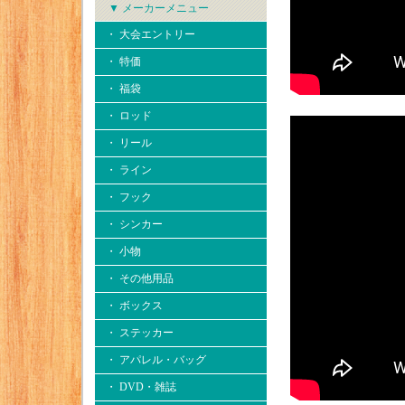
▼ メーカーメニュー
・ 大会エントリー
・ 特価
・ 福袋
・ ロッド
・ リール
・ ライン
・ フック
・ シンカー
・ 小物
・ その他用品
・ ボックス
・ ステッカー
・ アパレル・バッグ
・ DVD・雑誌