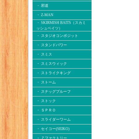
・ 邪道
・ Z-MAN
・ SKIRMISH BAITS（スカミ
ッシュベイツ）
・ スタジオコンポジット
・ スタンドパワー
・ スミス
・ スミスウィック
・ ストライクキング
・ ストーム
・ スナッグプルーフ
・ ストック
・ ＳＰＲＯ
・ スライダーワーム
・ セイコー(SEIKO)
・ Ｚファクトリー