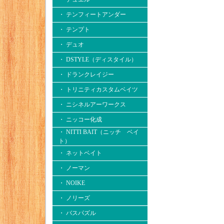
・ テンフィートアンダー
・ テンプト
・ デュオ
・ DSTYLE（ディスタイル）
・ ドランクレイジー
・ トリニティカスタムベイツ
・ ニシネルアーワークス
・ ニッコー化成
・ NITTI BAIT（ニッチ ベイ
ト）
・ ネットベイト
・ ノーマン
・ NOIKE
・ ノリーズ
・ バスパズル