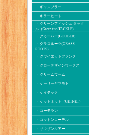
・ ギャンブラー
・ キラーヒート
・ グリーンフィッシュ タック
ル（Green fish TACKLE)
・ グゥーバー(GOOBER)
・ グラスルーツ(GRASS
ROOTS)
・ クワイエットファンク
・ グローデザインワークス
・ クリームワーム
・ ゲーリーヤマモト
・ ケイテック
・ ゲットネット（GETNET）
・ コーモラン
・ コットンコーデル
・ サウザンルアー