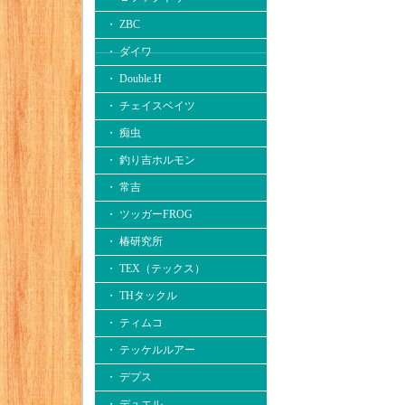
・ ZBC
・ ダイワ
・ Double.H
・ チェイスベイツ
・ 痴虫
・ 釣り吉ホルモン
・ 常吉
・ ツッガーFROG
・ 椿研究所
・ TEX（テックス）
・ THタックル
・ ティムコ
・ テッケルルアー
・ デプス
・ デュエル