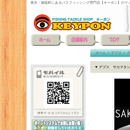
東京・御徒町にあるバスフィッシング専門店【キーポン】のウェ
ホーム
＞
デプス
＞
▼ デプス サカマタ