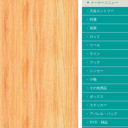
▼ メーカーメニュー
・ 大会エントリー
・ 特価
・ 福袋
・ ロッド
・ リール
・ ライン
・ フック
・ シンカー
・ 小物
・ その他用品
・ ボックス
・ ステッカー
・ アパレル・バッグ
・ DVD・雑誌