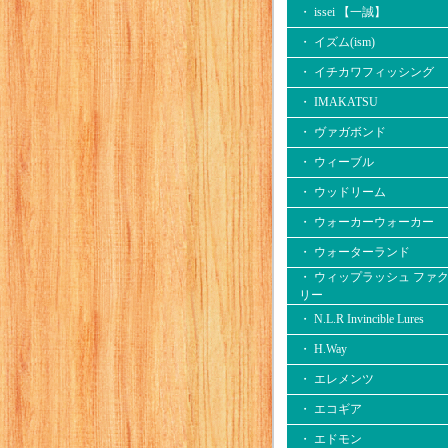
・ issei 【一誠】
・ イズム(ism)
・ イチカワフィッシング
・ IMAKATSU
・ ヴァガボンド
・ ウィーブル
・ ウッドリーム
・ ウォーカーウォーカー
・ ウォーターランド
・ ウィップラッシュ ファ
リー
・ N.L.R Invincible Lures
・ H.Way
・ エレメンツ
・ エコギア
・ エドモン