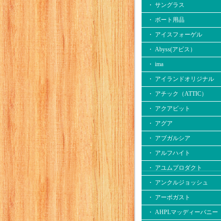
・ サングラス
・ ボート用品
・ アイスフォーゲル
・ Abyss(アビス）
・ ima
・ アイランドオリジナル
・ アチック（ATTIC）
・ アクアビット
・ アグア
・ アブガルシア
・ アルフハイト
・ アユムプロダクト
・ アンクルジョッシュ
・ アーボガスト
・ AHPLマッディーバニー