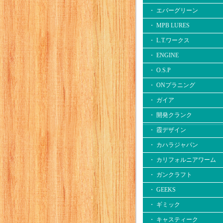
・ エバーグリーン
・ MPB LURES
・ L.T.ワークス
・ ENGINE
・ O.S.P
・ ONプラニング
・ ガイア
・ 開発クランク
・ 霞デザイン
・ カハラジャパン
・ カリフォルニアワーム
・ ガンクラフト
・ GEEKS
・ ギミック
・ キャスティーク