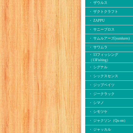
・ ザウルス
・ ザクトクラフト
・ ZAPPU
・ サニーブロス
・ サムルアーズ(sumlures)
・ サワムラ
・ 13フィッシング
（13Fishing）
・ シグナル
・ シックスセンス
・ ジップベイツ
・ ジークラック
・ シマノ
・ シモツケ
・ ジャクソン（Qu-on）
・ ジャッカル