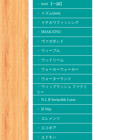
・ issei 【一誠】
・ イズム(ism)
・ イチカワフィッシング
・ IMAKATSU
・ ヴァガボンド
・ ウィーブル
・ ウッドリーム
・ ウォーカーウォーカー
・ ウォーターランド
・ ウィップラッシュ ファクト
リー
・ N.L.R Invincible Lures
・ H.Way
・ エレメンツ
・ エコギア
・ エドモン