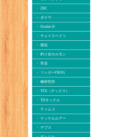
・ ZBC
・ ダイワ
・ Double.H
・ チェイスベイツ
・ 痴虫
・ 釣り吉ホルモン
・ 常吉
・ ツッガーFROG
・ 椿研究所
・ TEX（テックス）
・ THタックル
・ ティムコ
・ テッケルルアー
・ デプス
・ デュエル