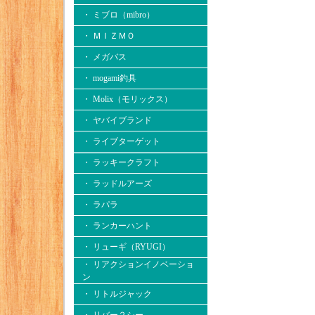
・ ミブロ（mibro）
・ ＭＩＺＭＯ
・ メガバス
・ mogami釣具
・ Molix（モリックス）
・ ヤバイブランド
・ ライブターゲット
・ ラッキークラフト
・ ラッドルアーズ
・ ラパラ
・ ランカーハント
・ リューギ（RYUGI）
・ リアクションイノベーショ
ン
・ リトルジャック