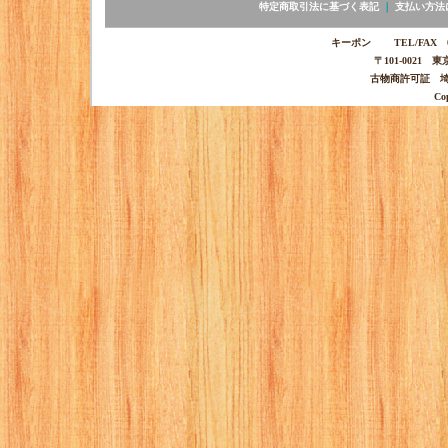
特定商取引法に基づく表記
｜
支払い方法
キーポン TEL/FAX 03-
〒101-0021 
古物商許可証 埼玉
Co