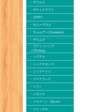
・ ザウルス
・ ザクトクラフト
・ ZAPPU
・ サニーブロス
・ サムルアーズ(sumlures)
・ サワムラ
・ 13フィッシング
（13Fishing）
・ シグナル
・ シックスセンス
・ ジップベイツ
・ ジークラック
・ シマノ
・ シモツケ
・ ジャクソン（Qu-on）
・ ジャッカル