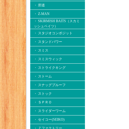
・ 邪道
・ Z-MAN
・ SKIRMISH BAITS（スカミ
ッシュベイツ）
・ スタジオコンポジット
・ スタンドパワー
・ スミス
・ スミスウィック
・ ストライクキング
・ ストーム
・ スナッグプルーフ
・ ストック
・ ＳＰＲＯ
・ スライダーワーム
・ セイコー(SEIKO)
・ Ｚファクトリー