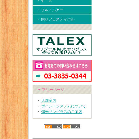
・ 中 古
・ ソルトルアー
・ 釣りフェスティバル
▼ フリーページ
・
店舗案内
・
ポイントシステムについて
・
偏光サングラスのご案内