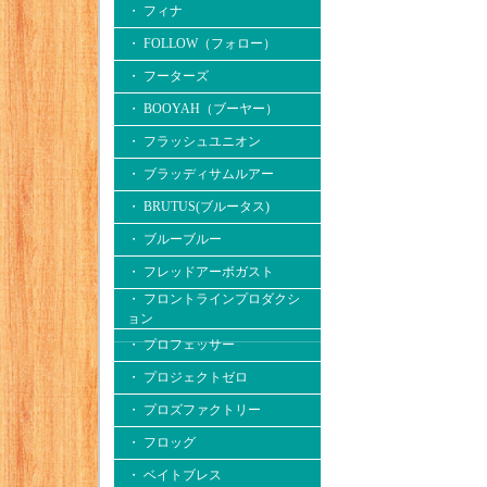
・ フィナ
・ FOLLOW（フォロー）
・ フーターズ
・ BOOYAH（ブーヤー）
・ フラッシュユニオン
・ ブラッディサムルアー
・ BRUTUS(ブルータス)
・ ブルーブルー
・ フレッドアーボガスト
・ フロントラインプロダクシ
ョン
・ プロフェッサー
・ プロジェクトゼロ
・ プロズファクトリー
・ フロッグ
・ ベイトブレス