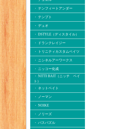
・ テンフィートアンダー
・ テンプト
・ デュオ
・ DSTYLE（ディスタイル）
・ ドランクレイジー
・ トリニティカスタムベイツ
・ ニシネルアーワークス
・ ニッコー化成
・ NITTI BAIT（ニッチ ベイ
ト）
・ ネットベイト
・ ノーマン
・ NOIKE
・ ノリーズ
・ バスパズル