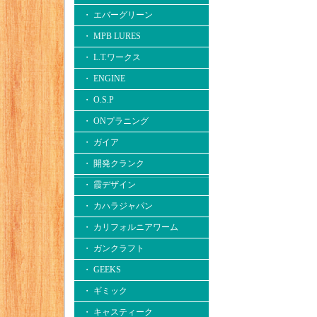
・ エバーグリーン
・ MPB LURES
・ L.T.ワークス
・ ENGINE
・ O.S.P
・ ONプラニング
・ ガイア
・ 開発クランク
・ 霞デザイン
・ カハラジャパン
・ カリフォルニアワーム
・ ガンクラフト
・ GEEKS
・ ギミック
・ キャスティーク