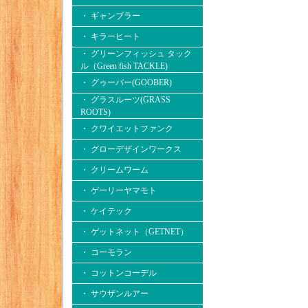
・ ギャンブラー
・ キラーヒート
・ グリーンフィッシュ タック
ル（Green fish TACKLE)
・ グゥーバー(GOOBER)
・ グラスルーツ(GRASS
ROOTS)
・ クワイエットファンク
・ グローデザインワークス
・ クリームワーム
・ ゲーリーヤマモト
・ ケイテック
・ ゲットネット（GETNET）
・ コーモラン
・ コットンコーデル
・ サウザンルアー