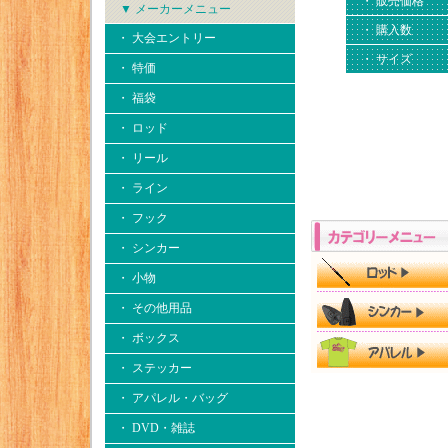
・ 販売価格
▼ メーカーメニュー
・ 購入数
・ 大会エントリー
・ サイズ
・ 特価
・ 福袋
・ ロッド
・ リール
・ ライン
・ フック
・ シンカー
・ 小物
・ その他用品
・ ボックス
・ ステッカー
・ アパレル・バッグ
・ DVD・雑誌