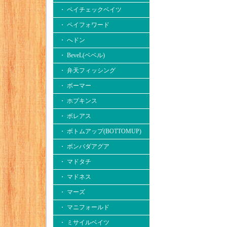
・ ペイチェックベイツ
・ ペイフォワード
・ へドン
・ BeveL(ベベル)
・ 弁天フィッシング
・ ボーマー
・ ホプキンス
・ ボレアス
・ ボトムアップ(BOTTOMUP)
・ ボンバダアグア
・ マドタチ
・ マドネス
・ マーズ
・ マニフォールド
・ ミサイルベイツ