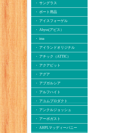
・ サングラス
・ ボート用品
・ アイスフォーゲル
・ Abyss(アビス）
・ ima
・ アイランドオリジナル
・ アチック（ATTIC）
・ アクアビット
・ アグア
・ アブガルシア
・ アルフハイト
・ アユムプロダクト
・ アンクルジョッシュ
・ アーボガスト
・ AHPLマッディーバニー