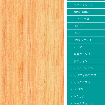
・ エバーグリーン
・ MPB LURES
・ L.T.ワークス
・ ENGINE
・ O.S.P
・ ONプラニング
・ ガイア
・ 開発クランク
・ 霞デザイン
・ カハラジャパン
・ カリフォルニアワーム
・ ガンクラフト
・ GEEKS
・ ギミック
・ キャスティーク