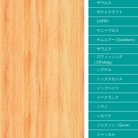
・ ザウルス
・ ザクトクラフト
・ ZAPPU
・ サニーブロス
・ サムルアーズ(sumlures)
・ サワムラ
・ 13フィッシング
（13Fishing）
・ シグナル
・ シックスセンス
・ ジップベイツ
・ ジークラック
・ シマノ
・ シモツケ
・ ジャクソン（Qu-on）
・ ジャッカル