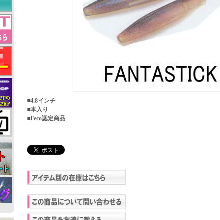
■4.8インチ
■本入り
■Feco認定商品