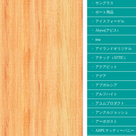
・ サングラス
・ ボート用品
・ アイスフォーゲル
・ Abyss(アビス）
・ ima
・ アイランドオリジナル
・ アチック（ATTIC）
・ アクアビット
・ アグア
・ アブガルシア
・ アルフハイト
・ アユムプロダクト
・ アンクルジョッシュ
・ アーボガスト
・ AHPLマッディーバニー