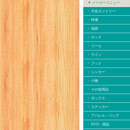
▼ メーカーメニュー
・ 大会エントリー
・ 特価
・ 福袋
・ ロッド
・ リール
・ ライン
・ フック
・ シンカー
・ 小物
・ その他用品
・ ボックス
・ ステッカー
・ アパレル・バッグ
・ DVD・雑誌