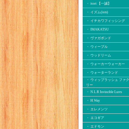
・ issei 【一誠】
・ イズム(ism)
・ イチカワフィッシング
・ IMAKATSU
・ ヴァガボンド
・ ウィーブル
・ ウッドリーム
・ ウォーカーウォーカー
・ ウォーターランド
・ ウィップラッシュ ファ
リー
・ N.L.R Invincible Lures
・ H.Way
・ エレメンツ
・ エコギア
・ エドモン