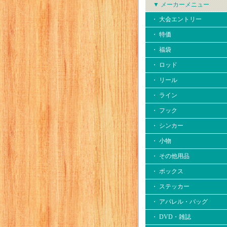
▼ メーカーメニュー
・ 大会エントリー
・ 特価
・ 福袋
・ ロッド
・ リール
・ ライン
・ フック
・ シンカー
・ 小物
・ その他用品
・ ボックス
・ ステッカー
・ アパレル・バッグ
・ DVD・雑誌