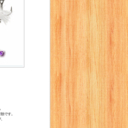
も
有効です。
が、