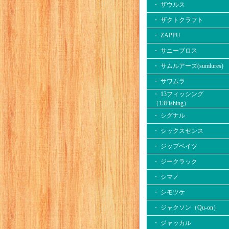
・ ザウルス
・ ザクトクラフト
・ ZAPPU
・ サニーブロス
・ サムルアーズ(sumlures)
・ サワムラ
・ 13フィッシング
（13Fishing）
・ シグナル
・ シックスセンス
・ ジップベイツ
・ ジークラック
・ シマノ
・ シモツケ
・ ジャクソン（Qu-on）
・ ジャッカル