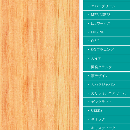
・ エバーグリーン
・ MPB LURES
・ L.T.ワークス
・ ENGINE
・ O.S.P
・ ONプラニング
・ ガイア
・ 開発クランク
・ 霞デザイン
・ カハラジャパン
・ カリフォルニアワーム
・ ガンクラフト
・ GEEKS
・ ギミック
・ キャスティーク