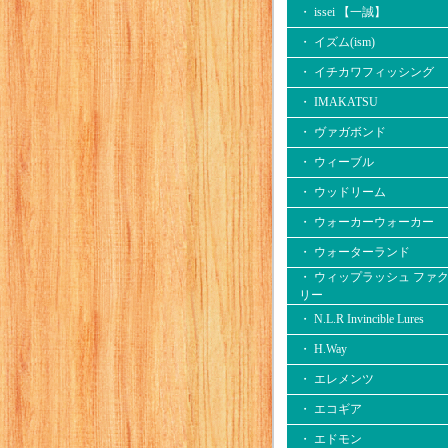
・ issei 【一誠】
・ イズム(ism)
・ イチカワフィッシング
・ IMAKATSU
・ ヴァガボンド
・ ウィーブル
・ ウッドリーム
・ ウォーカーウォーカー
・ ウォーターランド
・ ウィップラッシュ ファ
リー
・ N.L.R Invincible Lures
・ H.Way
・ エレメンツ
・ エコギア
・ エドモン