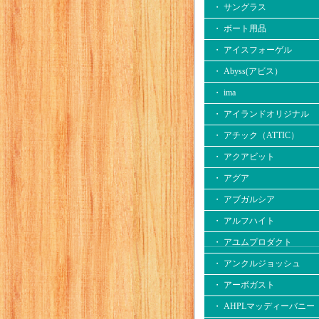
・ サングラス
・ ボート用品
・ アイスフォーゲル
・ Abyss(アビス）
・ ima
・ アイランドオリジナル
・ アチック（ATTIC）
・ アクアビット
・ アグア
・ アブガルシア
・ アルフハイト
・ アユムプロダクト
・ アンクルジョッシュ
・ アーボガスト
・ AHPLマッディーバニー