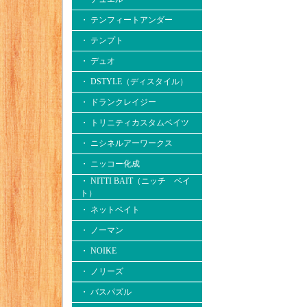
・ テンフィートアンダー
・ テンプト
・ デュオ
・ DSTYLE（ディスタイル）
・ ドランクレイジー
・ トリニティカスタムベイツ
・ ニシネルアーワークス
・ ニッコー化成
・ NITTI BAIT（ニッチ ベイ
ト）
・ ネットベイト
・ ノーマン
・ NOIKE
・ ノリーズ
・ バスパズル