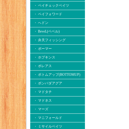
・ ペイチェックベイツ
・ ペイフォワード
・ へドン
・ BeveL(ベベル)
・ 弁天フィッシング
・ ボーマー
・ ホプキンス
・ ボレアス
・ ボトムアップ(BOTTOMUP)
・ ボンバダアグア
・ マドタチ
・ マドネス
・ マーズ
・ マニフォールド
・ ミサイルベイツ