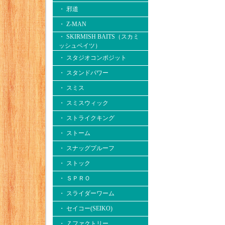
・ 邪道
・ Z-MAN
・ SKIRMISH BAITS（スカミ
ッシュベイツ）
・ スタジオコンポジット
・ スタンドパワー
・ スミス
・ スミスウィック
・ ストライクキング
・ ストーム
・ スナッグプルーフ
・ ストック
・ ＳＰＲＯ
・ スライダーワーム
・ セイコー(SEIKO)
・ Ｚファクトリー