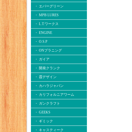
・ エバーグリーン
・ MPB LURES
・ L.T.ワークス
・ ENGINE
・ O.S.P
・ ONプラニング
・ ガイア
・ 開発クランク
・ 霞デザイン
・ カハラジャパン
・ カリフォルニアワーム
・ ガンクラフト
・ GEEKS
・ ギミック
・ キャスティーク