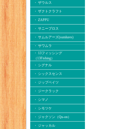
・ ザウルス
・ ザクトクラフト
・ ZAPPU
・ サニーブロス
・ サムルアーズ(sumlures)
・ サワムラ
・ 13フィッシング
（13Fishing）
・ シグナル
・ シックスセンス
・ ジップベイツ
・ ジークラック
・ シマノ
・ シモツケ
・ ジャクソン（Qu-on）
・ ジャッカル