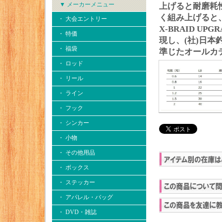
▼ メーカーメニュー
上げると耐磨耗
く組み上げると
・ 大会エントリー
X-BRAID 
・ 特価
現し、(社)日
・ 福袋
準じたオールカ
・ ロッド
・ リール
・ ライン
・ フック
・ シンカー
・ 小物
・ その他用品
・ ボックス
・ ステッカー
・ アパレル・バッグ
・ DVD・雑誌