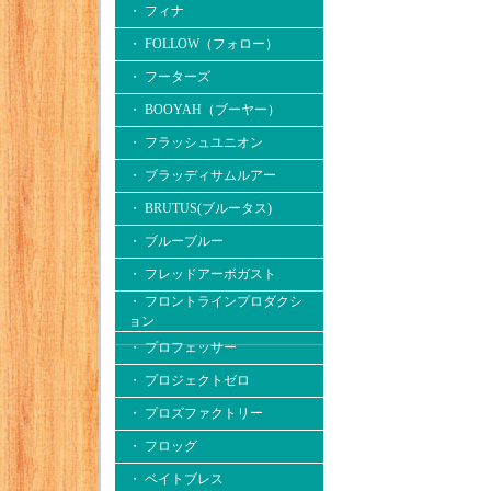
・ フィナ
・ FOLLOW（フォロー）
・ フーターズ
・ BOOYAH（ブーヤー）
・ フラッシュユニオン
・ ブラッディサムルアー
・ BRUTUS(ブルータス)
・ ブルーブルー
・ フレッドアーボガスト
・ フロントラインプロダクシ
ョン
・ プロフェッサー
・ プロジェクトゼロ
・ プロズファクトリー
・ フロッグ
・ ベイトブレス