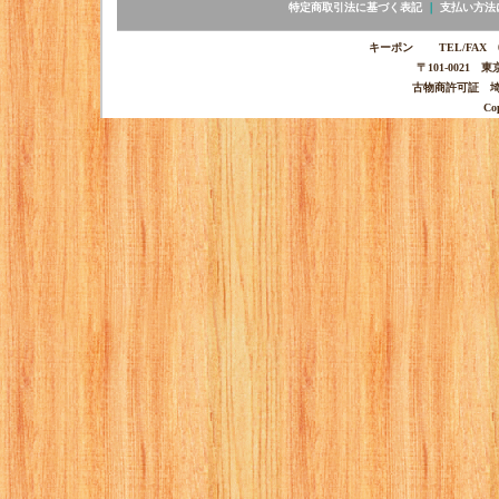
特定商取引法に基づく表記
｜
支払い方法
キーポン TEL/FAX 03-
〒101-0021 
古物商許可証 埼玉
Co