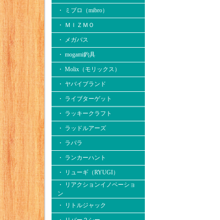
・ ミブロ（mibro）
・ ＭＩＺＭＯ
・ メガバス
・ mogami釣具
・ Molix（モリックス）
・ ヤバイブランド
・ ライブターゲット
・ ラッキークラフト
・ ラッドルアーズ
・ ラパラ
・ ランカーハント
・ リューギ（RYUGI）
・ リアクションイノベーショ
ン
・ リトルジャック