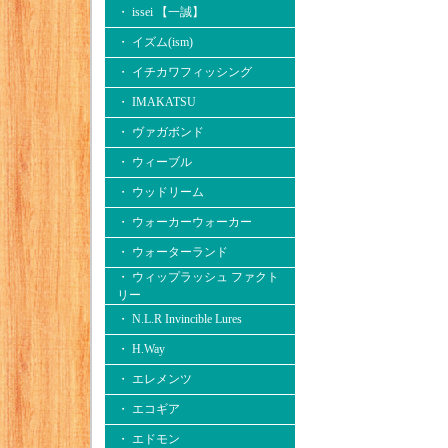
・ issei 【一誠】
・ イズム(ism)
・ イチカワフィッシング
・ IMAKATSU
・ ヴァガボンド
・ ウィーブル
・ ウッドリーム
・ ウォーカーウォーカー
・ ウォーターランド
・ ウィップラッシュ ファクト
リー
・ N.L.R Invincible Lures
・ H.Way
・ エレメンツ
・ エコギア
・ エドモン