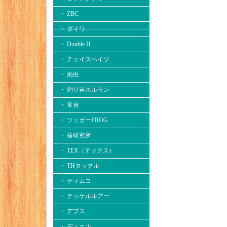
・ ZBC
・ ダイワ
・ Double.H
・ チェイスベイツ
・ 痴虫
・ 釣り吉ホルモン
・ 常吉
・ ツッガーFROG
・ 椿研究所
・ TEX（テックス）
・ THタックル
・ ティムコ
・ テッケルルアー
・ デプス
・ デュエル