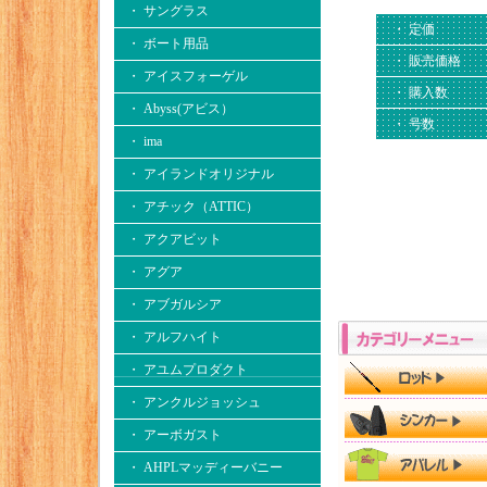
・ サングラス
・ 定価
・ ボート用品
・ 販売価格
・ アイスフォーゲル
・ 購入数
・ Abyss(アビス）
・ 号数
・ ima
・ アイランドオリジナル
・ アチック（ATTIC）
・ アクアビット
・ アグア
・ アブガルシア
・ アルフハイト
・ アユムプロダクト
・ アンクルジョッシュ
・ アーボガスト
・ AHPLマッディーバニー