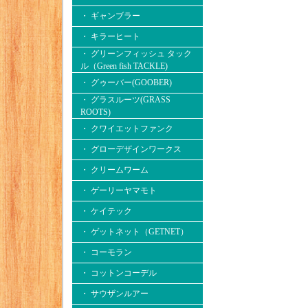
・ ギャンブラー
・ キラーヒート
・ グリーンフィッシュ タック
ル（Green fish TACKLE)
・ グゥーバー(GOOBER)
・ グラスルーツ(GRASS
ROOTS)
・ クワイエットファンク
・ グローデザインワークス
・ クリームワーム
・ ゲーリーヤマモト
・ ケイテック
・ ゲットネット（GETNET）
・ コーモラン
・ コットンコーデル
・ サウザンルアー