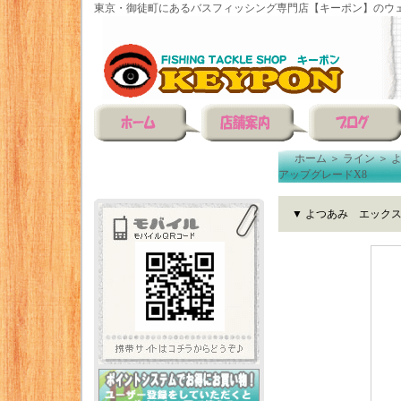
東京・御徒町にあるバスフィッシング専門店【キーポン】のウェ
ホーム
＞
ライン
＞
アップグレードX8
▼ よつあみ エックス