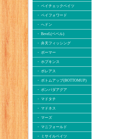
・ ペイチェックベイツ
・ ペイフォワード
・ へドン
・ BeveL(ベベル)
・ 弁天フィッシング
・ ボーマー
・ ホプキンス
・ ボレアス
・ ボトムアップ(BOTTOMUP)
・ ボンバダアグア
・ マドタチ
・ マドネス
・ マーズ
・ マニフォールド
・ ミサイルベイツ