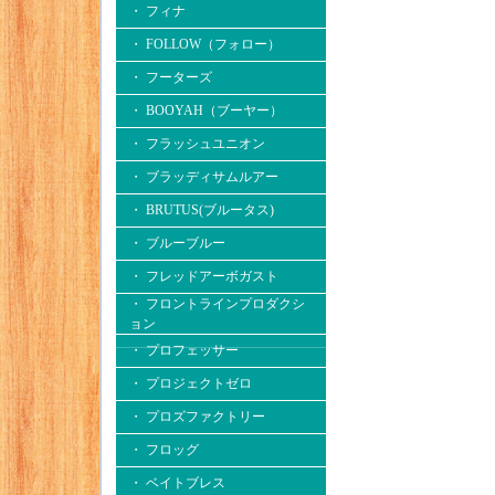
・ フィナ
・ FOLLOW（フォロー）
・ フーターズ
・ BOOYAH（ブーヤー）
・ フラッシュユニオン
・ ブラッディサムルアー
・ BRUTUS(ブルータス)
・ ブルーブルー
・ フレッドアーボガスト
・ フロントラインプロダクシ
ョン
・ プロフェッサー
・ プロジェクトゼロ
・ プロズファクトリー
・ フロッグ
・ ベイトブレス