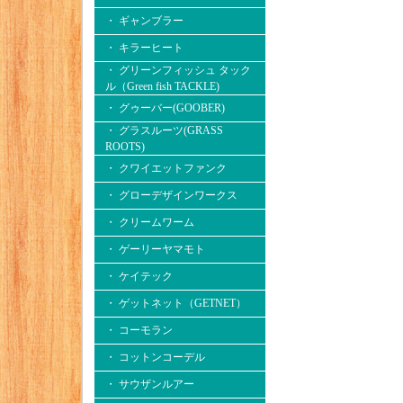
・ ギャンブラー
・ キラーヒート
・ グリーンフィッシュ タック
ル（Green fish TACKLE)
・ グゥーバー(GOOBER)
・ グラスルーツ(GRASS
ROOTS)
・ クワイエットファンク
・ グローデザインワークス
・ クリームワーム
・ ゲーリーヤマモト
・ ケイテック
・ ゲットネット（GETNET）
・ コーモラン
・ コットンコーデル
・ サウザンルアー