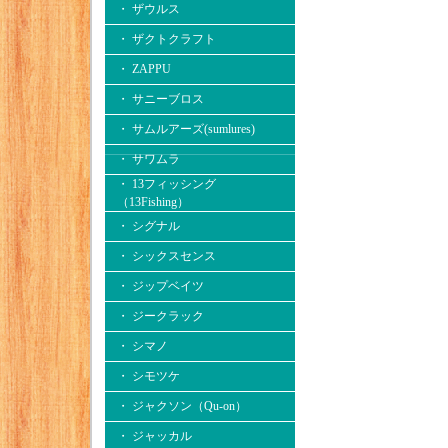
・ ザウルス
・ ザクトクラフト
・ ZAPPU
・ サニーブロス
・ サムルアーズ(sumlures)
・ サワムラ
・ 13フィッシング
（13Fishing）
・ シグナル
・ シックスセンス
・ ジップベイツ
・ ジークラック
・ シマノ
・ シモツケ
・ ジャクソン（Qu-on）
・ ジャッカル