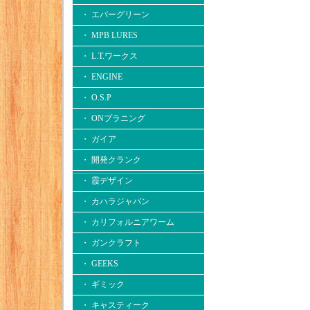
・ エバーグリーン
・ MPB LURES
・ L.T.ワークス
・ ENGINE
・ O.S.P
・ ONプラニング
・ ガイア
・ 開発クランク
・ 霞デザイン
・ カハラジャパン
・ カリフォルニアワーム
・ ガンクラフト
・ GEEKS
・ ギミック
・ キャスティーク