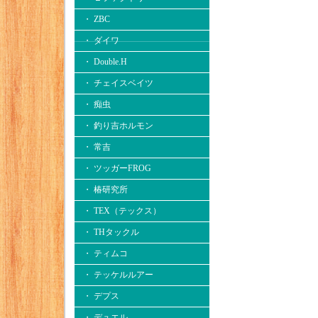
・ ZBC
・ ダイワ
・ Double.H
・ チェイスベイツ
・ 痴虫
・ 釣り吉ホルモン
・ 常吉
・ ツッガーFROG
・ 椿研究所
・ TEX（テックス）
・ THタックル
・ ティムコ
・ テッケルルアー
・ デプス
・ デュエル