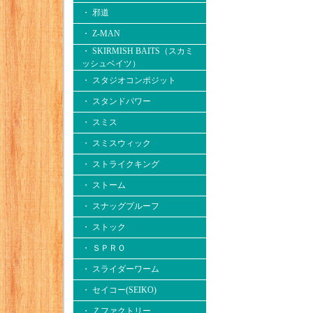
・ 邪道
・ Z-MAN
・ SKIRMISH BAITS（スカミ
ッシュベイツ）
・ スタジオコンポジット
・ スタンドパワー
・ スミス
・ スミスウィック
・ ストライクキング
・ ストーム
・ スナッグプルーフ
・ ストック
・ ＳＰＲＯ
・ スライダーワーム
・ セイコー(SEIKO)
・ Ｚファクトリー