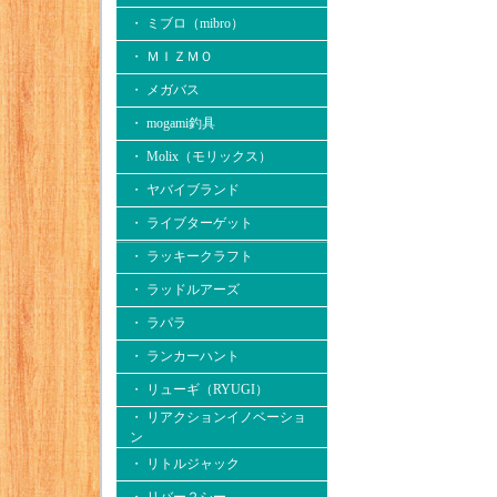
・ ミブロ（mibro）
・ ＭＩＺＭＯ
・ メガバス
・ mogami釣具
・ Molix（モリックス）
・ ヤバイブランド
・ ライブターゲット
・ ラッキークラフト
・ ラッドルアーズ
・ ラパラ
・ ランカーハント
・ リューギ（RYUGI）
・ リアクションイノベーショ
ン
・ リトルジャック