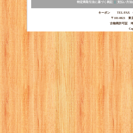
特定商取引法に基づく表記
｜
支払い方法
キーポン TEL/FAX 03-
〒101-0021 
古物商許可証 埼玉
Co