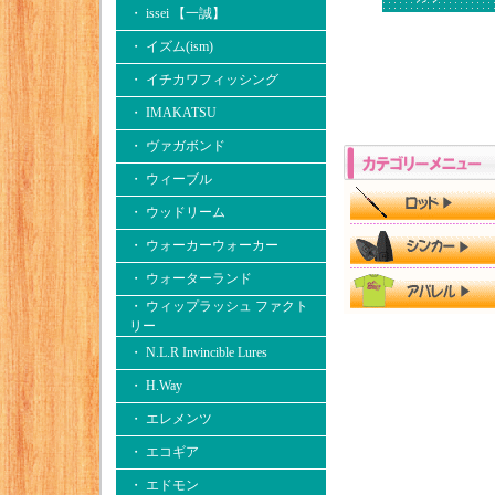
・ issei 【一誠】
・ イズム(ism)
・ イチカワフィッシング
・ IMAKATSU
・ ヴァガボンド
・ ウィーブル
・ ウッドリーム
・ ウォーカーウォーカー
・ ウォーターランド
・ ウィップラッシュ ファクト
リー
・ N.L.R Invincible Lures
・ H.Way
・ エレメンツ
・ エコギア
・ エドモン