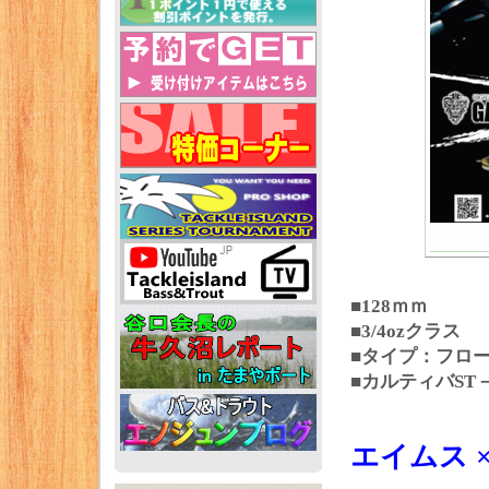
■128ｍｍ
■3/4ozクラス
■タイプ：フロ
■カルティバST
エイムス ×