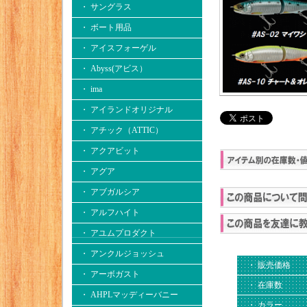
・ サングラス
・ ボート用品
・ アイスフォーゲル
・ Abyss(アビス）
・ ima
・ アイランドオリジナル
・ アチック（ATTIC）
・ アクアビット
・ アグア
・ アブガルシア
・ アルフハイト
・ アユムプロダクト
・ アンクルジョッシュ
・ 販売価格
・ アーボガスト
・ 在庫数
・ AHPLマッディーバニー
・ カラー