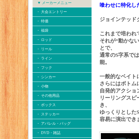
▼ メーカーメニュー
喰わせに特化した
・ 大会エントリー
ジョインテッドク
・ 特価
・ 福袋
これまで培われ
・ ロッド
それが“動かな
とで、
・ リール
通常のS字系で
・ ライン
能。
・ フック
一般的なベイト
・ シンカー
さらにはボトム
・ 小物
自発的アクショ
・ その他用品
リーリングスピ
き、
・ ボックス
ゆっくりとした
・ ステッカー
容易に演出でき
・ アパレル・バッグ
・ DVD・雑誌