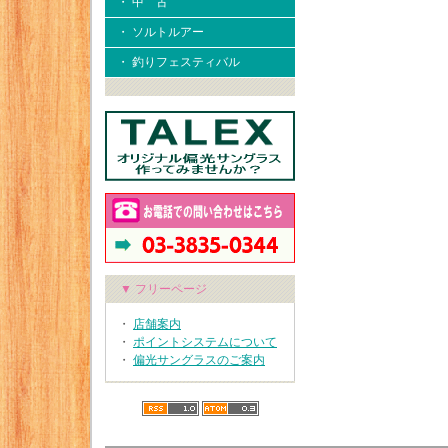
・ 中 古
・ ソルトルアー
・ 釣りフェスティバル
▼ フリーページ
・
店舗案内
・
ポイントシステムについて
・
偏光サングラスのご案内