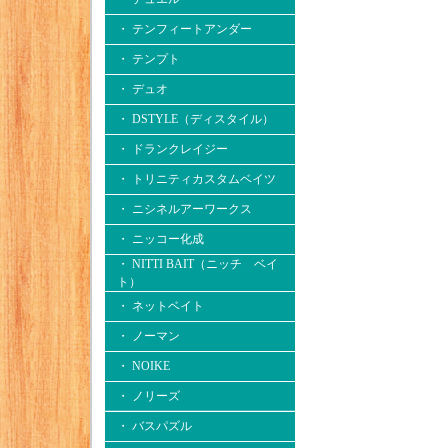
・ テンフィートアンダー
・ テンプト
・ デュオ
・ DSTYLE（ディスタイル）
・ ドランクレイジー
・ トリニティカスタムベイツ
・ ニシネルアーワークス
・ ニッコー化成
・ NITTI BAIT（ニッチ ベイ
ト）
・ ネットベイト
・ ノーマン
・ NOIKE
・ ノリーズ
・ バスパズル