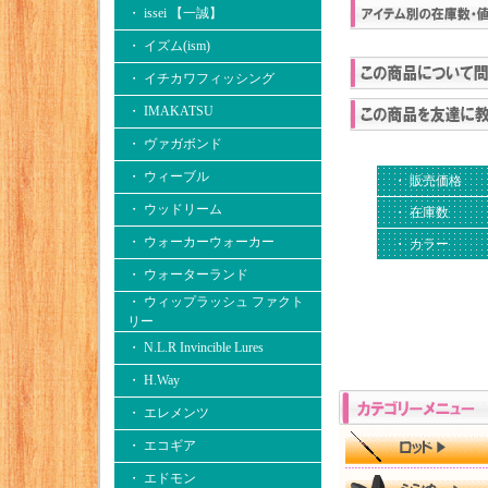
・ issei 【一誠】
・ イズム(ism)
・ イチカワフィッシング
・ IMAKATSU
・ ヴァガボンド
・ ウィーブル
・ 販売価格
・ ウッドリーム
・ 在庫数
・ ウォーカーウォーカー
・ カラー
・ ウォーターランド
・ ウィップラッシュ ファクト
リー
・ N.L.R Invincible Lures
・ H.Way
・ エレメンツ
・ エコギア
・ エドモン