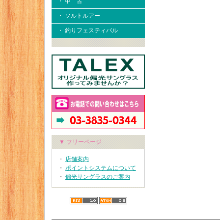
・ 中 古
・ ソルトルアー
・ 釣りフェスティバル
▼ フリーページ
・
店舗案内
・
ポイントシステムについて
・
偏光サングラスのご案内