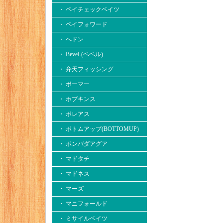
・ ペイチェックベイツ
・ ペイフォワード
・ へドン
・ BeveL(ベベル)
・ 弁天フィッシング
・ ボーマー
・ ホプキンス
・ ボレアス
・ ボトムアップ(BOTTOMUP)
・ ボンバダアグア
・ マドタチ
・ マドネス
・ マーズ
・ マニフォールド
・ ミサイルベイツ