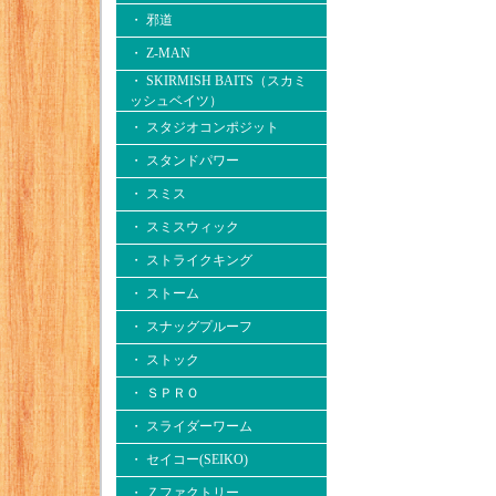
・ 邪道
・ Z-MAN
・ SKIRMISH BAITS（スカミ
ッシュベイツ）
・ スタジオコンポジット
・ スタンドパワー
・ スミス
・ スミスウィック
・ ストライクキング
・ ストーム
・ スナッグプルーフ
・ ストック
・ ＳＰＲＯ
・ スライダーワーム
・ セイコー(SEIKO)
・ Ｚファクトリー