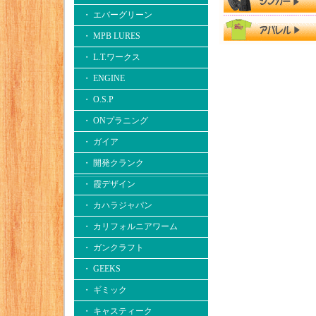
・ エバーグリーン
・ MPB LURES
・ L.T.ワークス
・ ENGINE
・ O.S.P
・ ONプラニング
・ ガイア
・ 開発クランク
・ 霞デザイン
・ カハラジャパン
・ カリフォルニアワーム
・ ガンクラフト
・ GEEKS
・ ギミック
・ キャスティーク