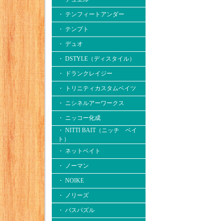
・ テンフィートアンダー
・ テンプト
・ デュオ
・ DSTYLE（ディスタイル）
・ ドランクレイジー
・ トリニティカスタムベイツ
・ ニシネルアーワークス
・ ニッコー化成
・ NITTI BAIT（ニッチ ベイ
ト）
・ ネットベイト
・ ノーマン
・ NOIKE
・ ノリーズ
・ バスパズル