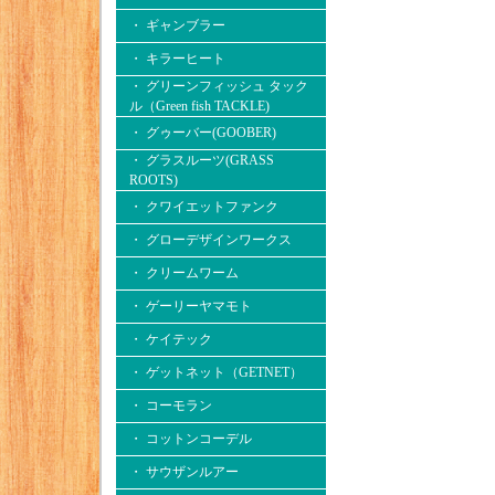
・ ギャンブラー
・ キラーヒート
・ グリーンフィッシュ タック
ル（Green fish TACKLE)
・ グゥーバー(GOOBER)
・ グラスルーツ(GRASS
ROOTS)
・ クワイエットファンク
・ グローデザインワークス
・ クリームワーム
・ ゲーリーヤマモト
・ ケイテック
・ ゲットネット（GETNET）
・ コーモラン
・ コットンコーデル
・ サウザンルアー