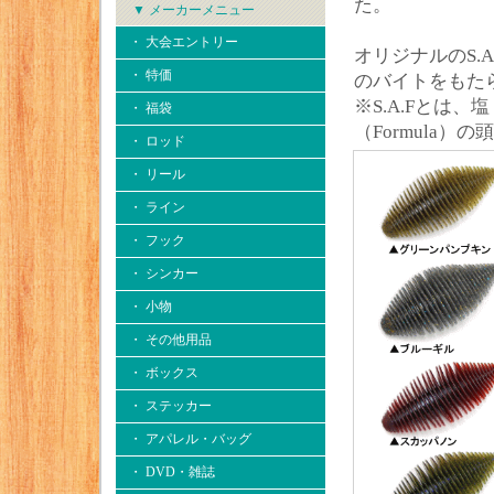
た。
▼ メーカーメニュー
・ 大会エントリー
オリジナルのS.
・ 特価
のバイトをもた
※S.A.Fとは、
・ 福袋
（Formula）の
・ ロッド
・ リール
・ ライン
・ フック
・ シンカー
・ 小物
・ その他用品
・ ボックス
・ ステッカー
・ アパレル・バッグ
・ DVD・雑誌