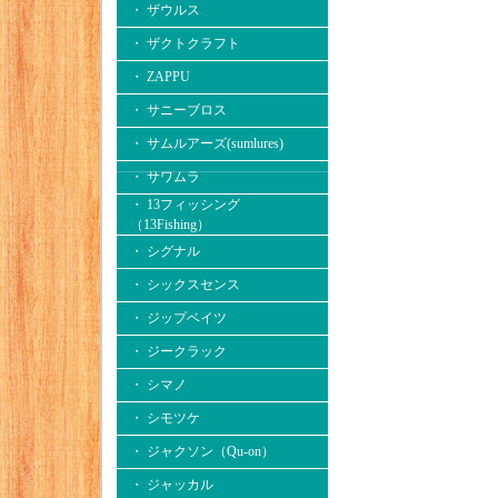
・ ザウルス
・ ザクトクラフト
・ ZAPPU
・ サニーブロス
・ サムルアーズ(sumlures)
・ サワムラ
・ 13フィッシング
（13Fishing）
・ シグナル
・ シックスセンス
・ ジップベイツ
・ ジークラック
・ シマノ
・ シモツケ
・ ジャクソン（Qu-on）
・ ジャッカル