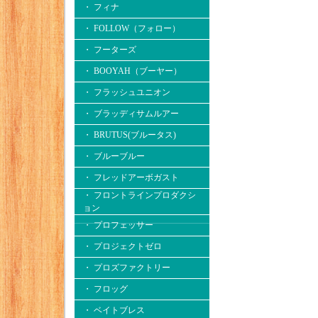
・ フィナ
・ FOLLOW（フォロー）
・ フーターズ
・ BOOYAH（ブーヤー）
・ フラッシュユニオン
・ ブラッディサムルアー
・ BRUTUS(ブルータス)
・ ブルーブルー
・ フレッドアーボガスト
・ フロントラインプロダクシ
ョン
・ プロフェッサー
・ プロジェクトゼロ
・ プロズファクトリー
・ フロッグ
・ ベイトブレス