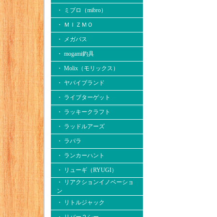
・ ミブロ（mibro）
・ ＭＩＺＭＯ
・ メガバス
・ mogami釣具
・ Molix（モリックス）
・ ヤバイブランド
・ ライブターゲット
・ ラッキークラフト
・ ラッドルアーズ
・ ラパラ
・ ランカーハント
・ リューギ（RYUGI）
・ リアクションイノベーショ
ン
・ リトルジャック