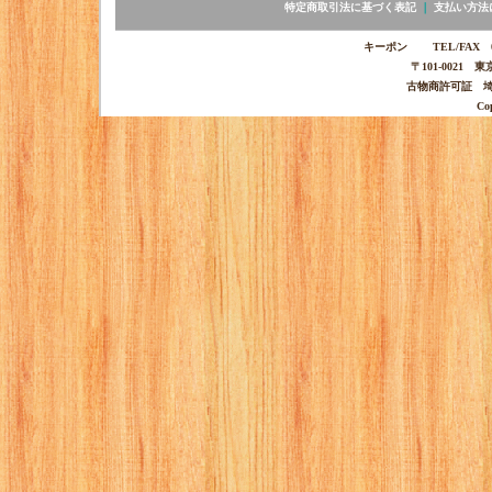
特定商取引法に基づく表記
｜
支払い方法
キーポン TEL/FAX 03-
〒101-0021 
古物商許可証 埼玉
Co