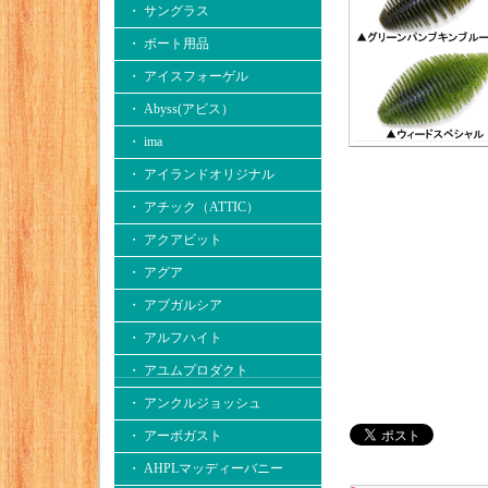
・ サングラス
・ ボート用品
・ アイスフォーゲル
・ Abyss(アビス）
・ ima
・ アイランドオリジナル
・ アチック（ATTIC）
・ アクアビット
・ アグア
・ アブガルシア
・ アルフハイト
・ アユムプロダクト
・ アンクルジョッシュ
・ アーボガスト
・ AHPLマッディーバニー