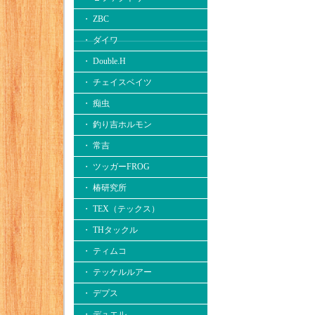
・ ZBC
・ ダイワ
・ Double.H
・ チェイスベイツ
・ 痴虫
・ 釣り吉ホルモン
・ 常吉
・ ツッガーFROG
・ 椿研究所
・ TEX（テックス）
・ THタックル
・ ティムコ
・ テッケルルアー
・ デプス
・ デュエル