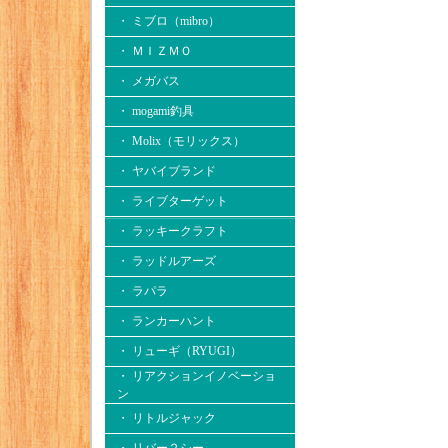
・ ミブロ（mibro）
・ ＭＩＺＭＯ
・ メガバス
・ mogami釣具
・ Molix（モリックス）
・ ヤバイブランド
・ ライブターゲット
・ ラッキークラフト
・ ラッドルアーズ
・ ラパラ
・ ランカーハント
・ リューギ（RYUGI）
・ リアクションイノベーショ
ン
・ リトルジャック