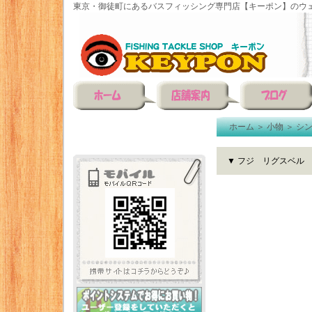
東京・御徒町にあるバスフィッシング専門店【キーポン】のウェ
ホーム
＞
小物
＞
シ
▼ フジ リグスベル