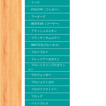
・ フィナ
・ FOLLOW（フォロー）
・ フーターズ
・ BOOYAH（ブーヤー）
・ フラッシュユニオン
・ ブラッディサムルアー
・ BRUTUS(ブルータス)
・ ブルーブルー
・ フレッドアーボガスト
・ フロントラインプロダクシ
ョン
・ プロフェッサー
・ プロジェクトゼロ
・ プロズファクトリー
・ フロッグ
・ ベイトブレス