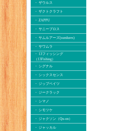
・ ザウルス
・ ザクトクラフト
・ ZAPPU
・ サニーブロス
・ サムルアーズ(sumlures)
・ サワムラ
・ 13フィッシング
（13Fishing）
・ シグナル
・ シックスセンス
・ ジップベイツ
・ ジークラック
・ シマノ
・ シモツケ
・ ジャクソン（Qu-on）
・ ジャッカル