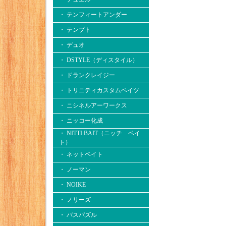
・ テンフィートアンダー
・ テンプト
・ デュオ
・ DSTYLE（ディスタイル）
・ ドランクレイジー
・ トリニティカスタムベイツ
・ ニシネルアーワークス
・ ニッコー化成
・ NITTI BAIT（ニッチ ベイ
ト）
・ ネットベイト
・ ノーマン
・ NOIKE
・ ノリーズ
・ バスパズル