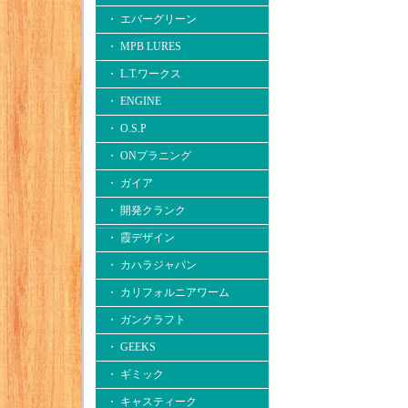
・ エバーグリーン
・ MPB LURES
・ L.T.ワークス
・ ENGINE
・ O.S.P
・ ONプラニング
・ ガイア
・ 開発クランク
・ 霞デザイン
・ カハラジャパン
・ カリフォルニアワーム
・ ガンクラフト
・ GEEKS
・ ギミック
・ キャスティーク