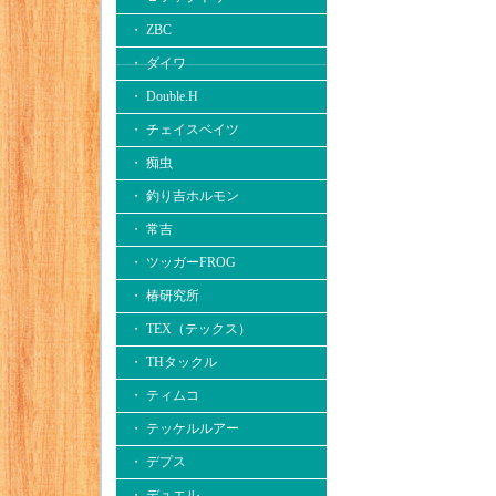
・ ZBC
・ ダイワ
・ Double.H
・ チェイスベイツ
・ 痴虫
・ 釣り吉ホルモン
・ 常吉
・ ツッガーFROG
・ 椿研究所
・ TEX（テックス）
・ THタックル
・ ティムコ
・ テッケルルアー
・ デプス
・ デュエル