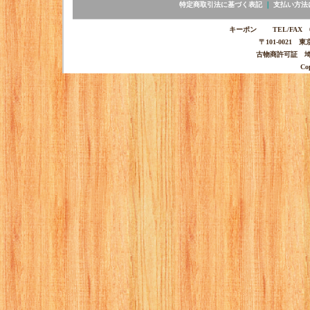
特定商取引法に基づく表記
｜
支払い方法
キーポン TEL/FAX 03-
〒101-0021 
古物商許可証 埼玉
Co