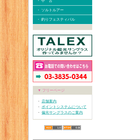
・ 中 古
・ ソルトルアー
・ 釣りフェスティバル
▼ フリーページ
・
店舗案内
・
ポイントシステムについて
・
偏光サングラスのご案内