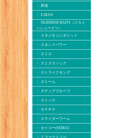
・ 邪道
・ Z-MAN
・ SKIRMISH BAITS（スカミ
ッシュベイツ）
・ スタジオコンポジット
・ スタンドパワー
・ スミス
・ スミスウィック
・ ストライクキング
・ ストーム
・ スナッグプルーフ
・ ストック
・ ＳＰＲＯ
・ スライダーワーム
・ セイコー(SEIKO)
・ Ｚファクトリー