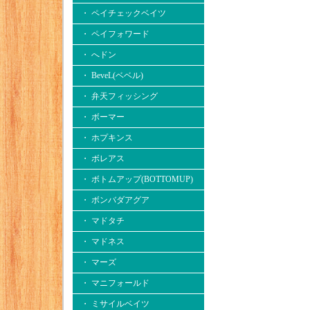
・ ペイチェックベイツ
・ ペイフォワード
・ へドン
・ BeveL(ベベル)
・ 弁天フィッシング
・ ボーマー
・ ホプキンス
・ ボレアス
・ ボトムアップ(BOTTOMUP)
・ ボンバダアグア
・ マドタチ
・ マドネス
・ マーズ
・ マニフォールド
・ ミサイルベイツ