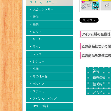
▼ メーカーメニュー
・ 大会エントリー
・ 特価
・ 福袋
・ ロッド
・ リール
・ ライン
・ フック
・ シンカー
・ 小物
・ 定価
・ その他用品
・ 販売価格
・ ボックス
・ 購入数
・ ステッカー
・ タイプ
・ アパレル・バッグ
・ DVD・雑誌