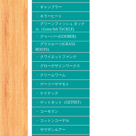
・ ギャンブラー
・ キラーヒート
・ グリーンフィッシュ タック
ル（Green fish TACKLE)
・ グゥーバー(GOOBER)
・ グラスルーツ(GRASS
ROOTS)
・ クワイエットファンク
・ グローデザインワークス
・ クリームワーム
・ ゲーリーヤマモト
・ ケイテック
・ ゲットネット（GETNET）
・ コーモラン
・ コットンコーデル
・ サウザンルアー