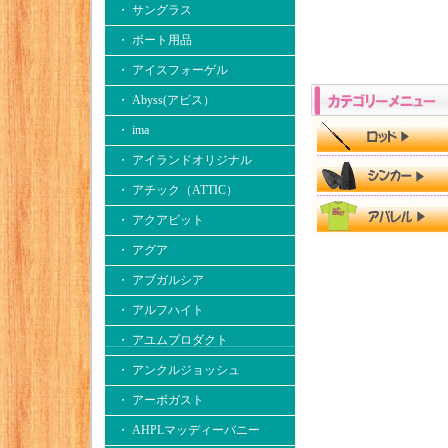
・ サングラス
・ ボート用品
・ アイスフォーゲル
・ Abyss(アビス）
・ ima
・ アイランドオリジナル
・ アチック（ATTIC）
・ アクアビット
・ アグア
・ アブガルシア
・ アルフハイト
・ アユムプロダクト
・ アンクルジョッシュ
・ アーボガスト
・ AHPLマッディーバニー