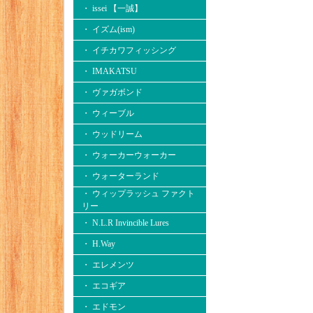
・ issei 【一誠】
・ イズム(ism)
・ イチカワフィッシング
・ IMAKATSU
・ ヴァガボンド
・ ウィーブル
・ ウッドリーム
・ ウォーカーウォーカー
・ ウォーターランド
・ ウィップラッシュ ファクト
リー
・ N.L.R Invincible Lures
・ H.Way
・ エレメンツ
・ エコギア
・ エドモン