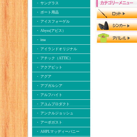
・ サングラス
・ ボート用品
・ アイスフォーゲル
・ Abyss(アビス）
・ ima
・ アイランドオリジナル
・ アチック（ATTIC）
・ アクアビット
・ アグア
・ アブガルシア
・ アルフハイト
・ アユムプロダクト
・ アンクルジョッシュ
・ アーボガスト
・ AHPLマッディーバニー