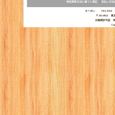
特定商取引法に基づく表記
｜
支払い方法
キーポン TEL/FAX 03-
〒101-0021 
古物商許可証 埼玉
Co