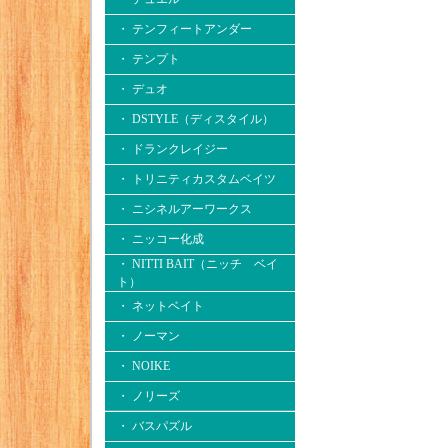
・ テンフィートアンダー
・ テンプト
・ デュオ
・ DSTYLE（ディスタイル）
・ ドランクレイジー
・ トリニティカスタムベイツ
・ ニシネルアーワークス
・ ニッコー化成
・ NITTI BAIT（ニッチ ベイ
ト）
・ ネットベイト
・ ノーマン
・ NOIKE
・ ノリーズ
・ バスパズル