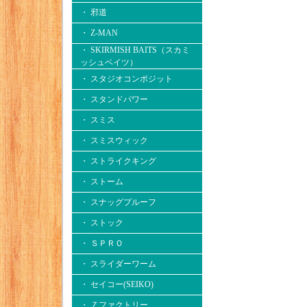
・ 邪道
・ Z-MAN
・ SKIRMISH BAITS（スカミ
ッシュベイツ）
・ スタジオコンポジット
・ スタンドパワー
・ スミス
・ スミスウィック
・ ストライクキング
・ ストーム
・ スナッグプルーフ
・ ストック
・ ＳＰＲＯ
・ スライダーワーム
・ セイコー(SEIKO)
・ Ｚファクトリー