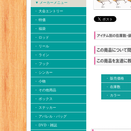
▼ メーカーメニュー
・ 大会エントリー
・ 特価
・ 福袋
・ ロッド
・ リール
・ ライン
・ フック
・ シンカー
・ 販売価格
・ 小物
・ 在庫数
・ その他用品
・ カラー
・ ボックス
・ ステッカー
・ アパレル・バッグ
・ DVD・雑誌