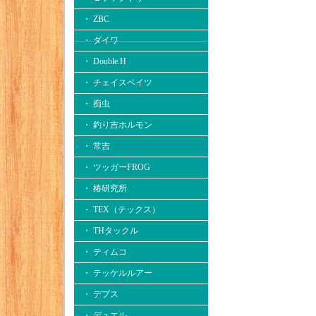
・ ZBC
・ ダイワ
・ Double.H
・ チェイスベイツ
・ 痴虫
・ 釣り吉ホルモン
・ 常吉
・ ツッガーFROG
・ 椿研究所
・ TEX（テックス）
・ THタックル
・ ティムコ
・ テッケルルアー
・ デプス
・ デュエル