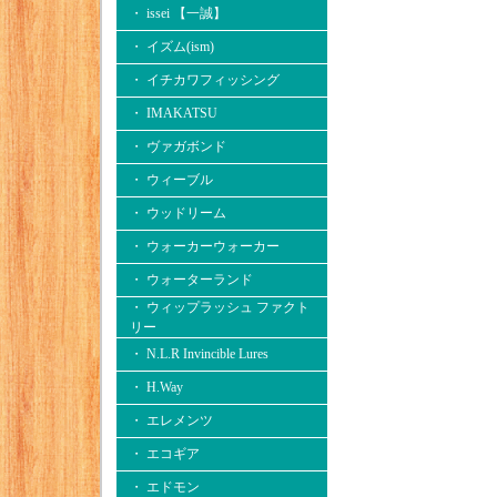
・ issei 【一誠】
・ イズム(ism)
・ イチカワフィッシング
・ IMAKATSU
・ ヴァガボンド
・ ウィーブル
・ ウッドリーム
・ ウォーカーウォーカー
・ ウォーターランド
・ ウィップラッシュ ファクト
リー
・ N.L.R Invincible Lures
・ H.Way
・ エレメンツ
・ エコギア
・ エドモン