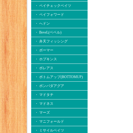
・ ペイチェックベイツ
・ ペイフォワード
・ へドン
・ BeveL(ベベル)
・ 弁天フィッシング
・ ボーマー
・ ホプキンス
・ ボレアス
・ ボトムアップ(BOTTOMUP)
・ ボンバダアグア
・ マドタチ
・ マドネス
・ マーズ
・ マニフォールド
・ ミサイルベイツ