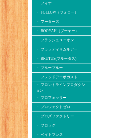
・ フィナ
・ FOLLOW（フォロー）
・ フーターズ
・ BOOYAH（ブーヤー）
・ フラッシュユニオン
・ ブラッディサムルアー
・ BRUTUS(ブルータス)
・ ブルーブルー
・ フレッドアーボガスト
・ フロントラインプロダクシ
ョン
・ プロフェッサー
・ プロジェクトゼロ
・ プロズファクトリー
・ フロッグ
・ ベイトブレス