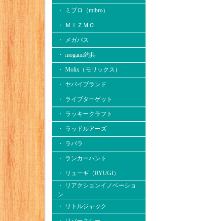
・ ミブロ（mibro）
・ ＭＩＺＭＯ
・ メガバス
・ mogami釣具
・ Molix（モリックス）
・ ヤバイブランド
・ ライブターゲット
・ ラッキークラフト
・ ラッドルアーズ
・ ラパラ
・ ランカーハント
・ リューギ（RYUGI）
・ リアクションイノベーショ
ン
・ リトルジャック