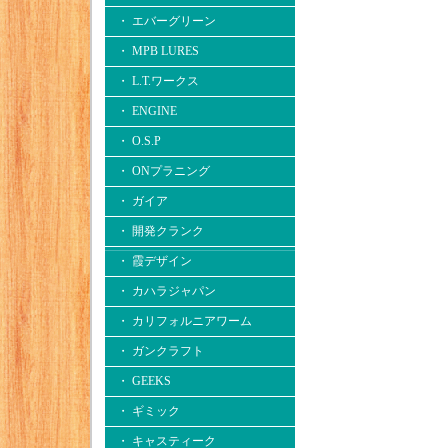
・ エバーグリーン
・ MPB LURES
・ L.T.ワークス
・ ENGINE
・ O.S.P
・ ONプラニング
・ ガイア
・ 開発クランク
・ 霞デザイン
・ カハラジャパン
・ カリフォルニアワーム
・ ガンクラフト
・ GEEKS
・ ギミック
・ キャスティーク