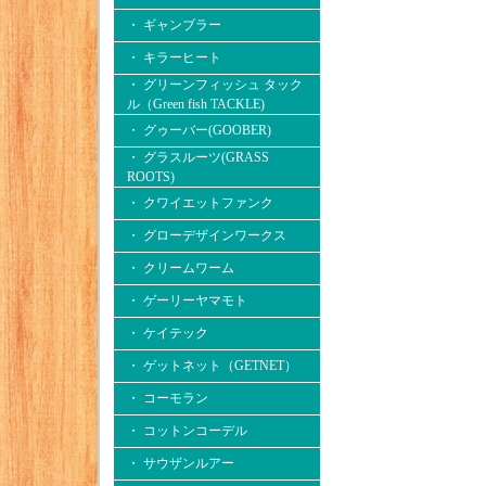
・ ギャンブラー
・ キラーヒート
・ グリーンフィッシュ タック
ル（Green fish TACKLE)
・ グゥーバー(GOOBER)
・ グラスルーツ(GRASS
ROOTS)
・ クワイエットファンク
・ グローデザインワークス
・ クリームワーム
・ ゲーリーヤマモト
・ ケイテック
・ ゲットネット（GETNET）
・ コーモラン
・ コットンコーデル
・ サウザンルアー