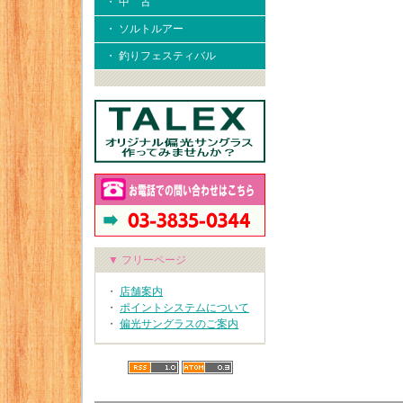
・ 中 古
・ ソルトルアー
・ 釣りフェスティバル
▼ フリーページ
・
店舗案内
・
ポイントシステムについて
・
偏光サングラスのご案内