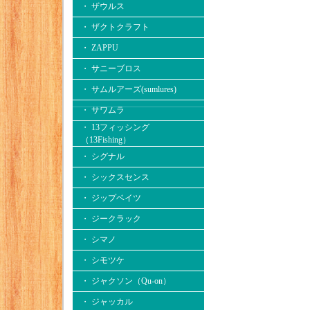
・ ザウルス
・ ザクトクラフト
・ ZAPPU
・ サニーブロス
・ サムルアーズ(sumlures)
・ サワムラ
・ 13フィッシング
（13Fishing）
・ シグナル
・ シックスセンス
・ ジップベイツ
・ ジークラック
・ シマノ
・ シモツケ
・ ジャクソン（Qu-on）
・ ジャッカル