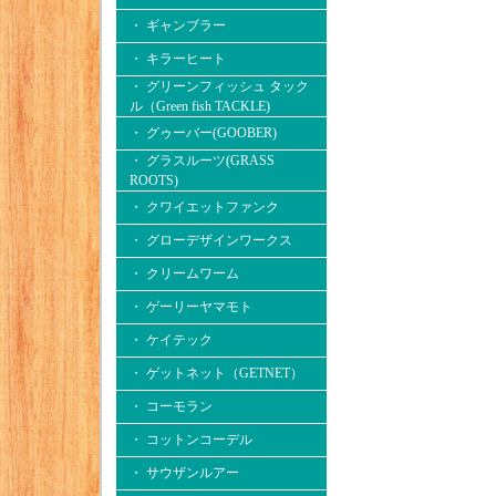
・ ギャンブラー
・ キラーヒート
・ グリーンフィッシュ タック
ル（Green fish TACKLE)
・ グゥーバー(GOOBER)
・ グラスルーツ(GRASS
ROOTS)
・ クワイエットファンク
・ グローデザインワークス
・ クリームワーム
・ ゲーリーヤマモト
・ ケイテック
・ ゲットネット（GETNET）
・ コーモラン
・ コットンコーデル
・ サウザンルアー