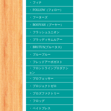
・ フィナ
・ FOLLOW（フォロー）
・ フーターズ
・ BOOYAH（ブーヤー）
・ フラッシュユニオン
・ ブラッディサムルアー
・ BRUTUS(ブルータス)
・ ブルーブルー
・ フレッドアーボガスト
・ フロントラインプロダクシ
ョン
・ プロフェッサー
・ プロジェクトゼロ
・ プロズファクトリー
・ フロッグ
・ ベイトブレス