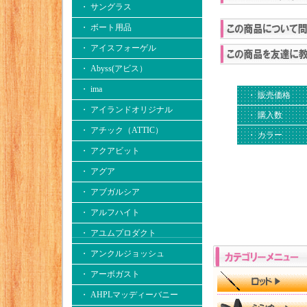
・ サングラス
・ ボート用品
・ アイスフォーゲル
・ Abyss(アビス）
・ ima
・ 販売価格
・ アイランドオリジナル
・ 購入数
・ アチック（ATTIC）
・ カラー
・ アクアビット
・ アグア
・ アブガルシア
・ アルフハイト
・ アユムプロダクト
・ アンクルジョッシュ
・ アーボガスト
・ AHPLマッディーバニー