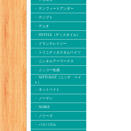
・ テンフィートアンダー
・ テンプト
・ デュオ
・ DSTYLE（ディスタイル）
・ ドランクレイジー
・ トリニティカスタムベイツ
・ ニシネルアーワークス
・ ニッコー化成
・ NITTI BAIT（ニッチ ベイ
ト）
・ ネットベイト
・ ノーマン
・ NOIKE
・ ノリーズ
・ バスパズル