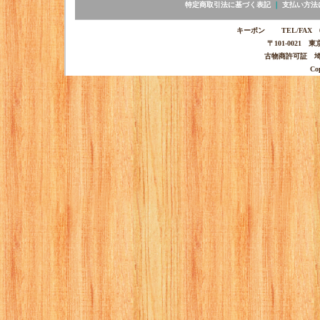
特定商取引法に基づく表記
｜
支払い方法
キーポン TEL/FAX 03-
〒101-0021 
古物商許可証 埼玉
Co