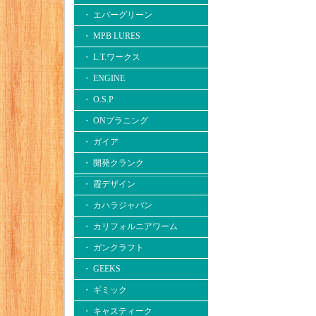
・ エバーグリーン
・ MPB LURES
・ L.T.ワークス
・ ENGINE
・ O.S.P
・ ONプラニング
・ ガイア
・ 開発クランク
・ 霞デザイン
・ カハラジャパン
・ カリフォルニアワーム
・ ガンクラフト
・ GEEKS
・ ギミック
・ キャスティーク