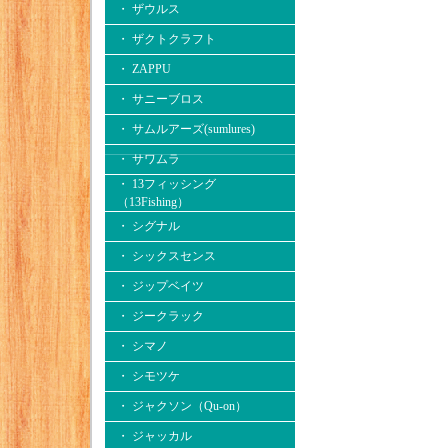
・ ザウルス
・ ザクトクラフト
・ ZAPPU
・ サニーブロス
・ サムルアーズ(sumlures)
・ サワムラ
・ 13フィッシング
（13Fishing）
・ シグナル
・ シックスセンス
・ ジップベイツ
・ ジークラック
・ シマノ
・ シモツケ
・ ジャクソン（Qu-on）
・ ジャッカル