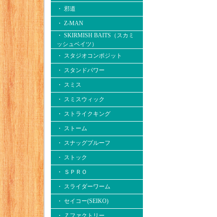
・ 邪道
・ Z-MAN
・ SKIRMISH BAITS（スカミ
ッシュベイツ）
・ スタジオコンポジット
・ スタンドパワー
・ スミス
・ スミスウィック
・ ストライクキング
・ ストーム
・ スナッグプルーフ
・ ストック
・ ＳＰＲＯ
・ スライダーワーム
・ セイコー(SEIKO)
・ Ｚファクトリー