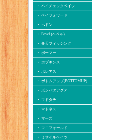
・ ペイチェックベイツ
・ ペイフォワード
・ へドン
・ BeveL(ベベル)
・ 弁天フィッシング
・ ボーマー
・ ホプキンス
・ ボレアス
・ ボトムアップ(BOTTOMUP)
・ ボンバダアグア
・ マドタチ
・ マドネス
・ マーズ
・ マニフォールド
・ ミサイルベイツ