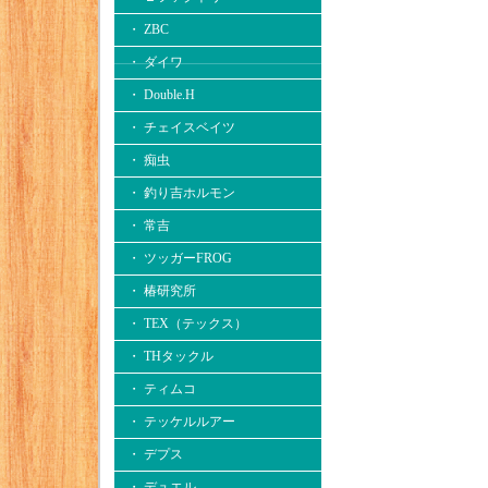
・ ZBC
・ ダイワ
・ Double.H
・ チェイスベイツ
・ 痴虫
・ 釣り吉ホルモン
・ 常吉
・ ツッガーFROG
・ 椿研究所
・ TEX（テックス）
・ THタックル
・ ティムコ
・ テッケルルアー
・ デプス
・ デュエル