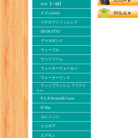
・ issei 【一誠】
・ イズム(ism)
・ イチカワフィッシング
・ IMAKATSU
・ ヴァガボンド
・ ウィーブル
・ ウッドリーム
・ ウォーカーウォーカー
・ ウォーターランド
・ ウィップラッシュ ファクト
リー
・ N.L.R Invincible Lures
・ H.Way
・ エレメンツ
・ エコギア
・ エドモン