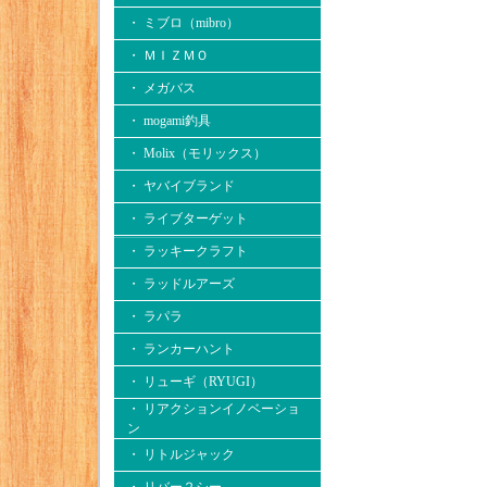
・ ミブロ（mibro）
・ ＭＩＺＭＯ
・ メガバス
・ mogami釣具
・ Molix（モリックス）
・ ヤバイブランド
・ ライブターゲット
・ ラッキークラフト
・ ラッドルアーズ
・ ラパラ
・ ランカーハント
・ リューギ（RYUGI）
・ リアクションイノベーショ
ン
・ リトルジャック