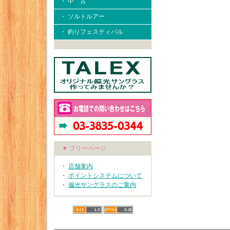
・ 中 古
・ ソルトルアー
・ 釣りフェスティバル
▼ フリーページ
・
店舗案内
・
ポイントシステムについて
・
偏光サングラスのご案内