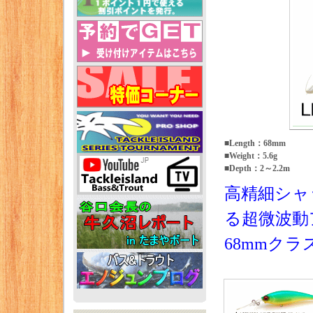
■Length：68mm
■Weight：5.6g
■Depth：2～2.2m
高精細シャッ
る超微波動
68mmク