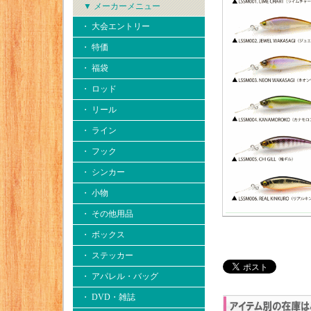
▼ メーカーメニュー
・ 大会エントリー
・ 特価
・ 福袋
・ ロッド
・ リール
・ ライン
・ フック
・ シンカー
・ 小物
・ その他用品
・ ボックス
・ ステッカー
・ アパレル・バッグ
・ DVD・雑誌