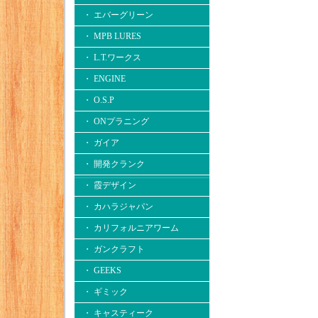
・ エバーグリーン
・ MPB LURES
・ L.T.ワークス
・ ENGINE
・ O.S.P
・ ONプラニング
・ ガイア
・ 開発クランク
・ 霞デザイン
・ カハラジャパン
・ カリフォルニアワーム
・ ガンクラフト
・ GEEKS
・ ギミック
・ キャスティーク