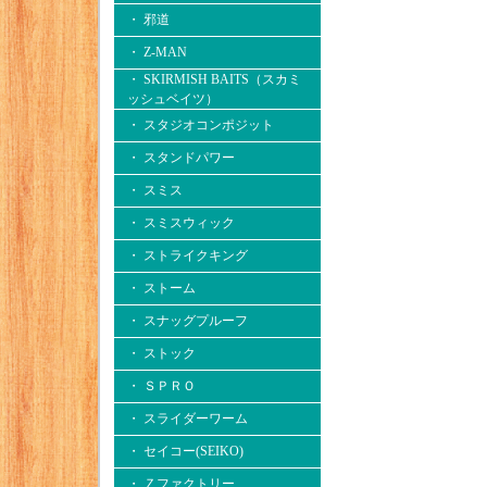
・ 邪道
・ Z-MAN
・ SKIRMISH BAITS（スカミ
ッシュベイツ）
・ スタジオコンポジット
・ スタンドパワー
・ スミス
・ スミスウィック
・ ストライクキング
・ ストーム
・ スナッグプルーフ
・ ストック
・ ＳＰＲＯ
・ スライダーワーム
・ セイコー(SEIKO)
・ Ｚファクトリー