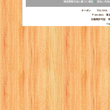
特定商取引法に基づく表記
｜
支払い方法
キーポン TEL/FAX 03-
〒101-0021 
古物商許可証 埼玉
Co