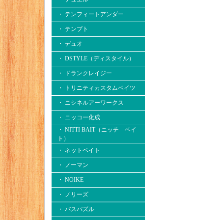
・ テンフィートアンダー
・ テンプト
・ デュオ
・ DSTYLE（ディスタイル）
・ ドランクレイジー
・ トリニティカスタムベイツ
・ ニシネルアーワークス
・ ニッコー化成
・ NITTI BAIT（ニッチ ベイ
ト）
・ ネットベイト
・ ノーマン
・ NOIKE
・ ノリーズ
・ バスパズル