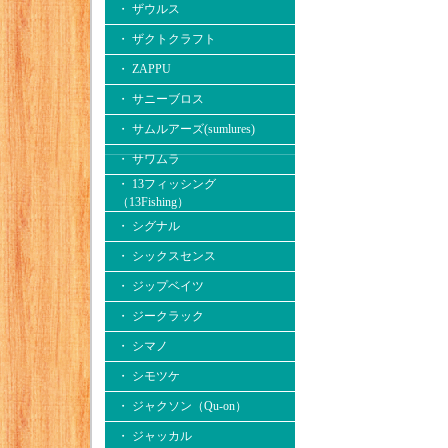
・ ザウルス
・ ザクトクラフト
・ ZAPPU
・ サニーブロス
・ サムルアーズ(sumlures)
・ サワムラ
・ 13フィッシング
（13Fishing）
・ シグナル
・ シックスセンス
・ ジップベイツ
・ ジークラック
・ シマノ
・ シモツケ
・ ジャクソン（Qu-on）
・ ジャッカル