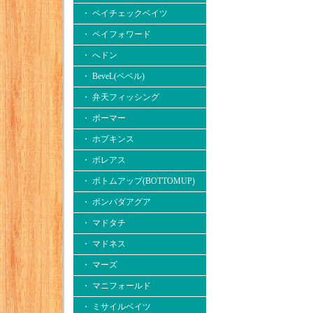
・ ペイチェックベイツ
・ ペイフォワード
・ へドン
・ BeveL(ベベル)
・ 弁天フィッシング
・ ボーマー
・ ホプキンス
・ ボレアス
・ ボトムアップ(BOTTOMUP)
・ ボンバダアグア
・ マドタチ
・ マドネス
・ マーズ
・ マニフォールド
・ ミサイルベイツ