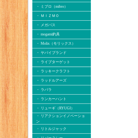
・ ミブロ（mibro）
・ ＭＩＺＭＯ
・ メガバス
・ mogami釣具
・ Molix（モリックス）
・ ヤバイブランド
・ ライブターゲット
・ ラッキークラフト
・ ラッドルアーズ
・ ラパラ
・ ランカーハント
・ リューギ（RYUGI）
・ リアクションイノベーショ
ン
・ リトルジャック