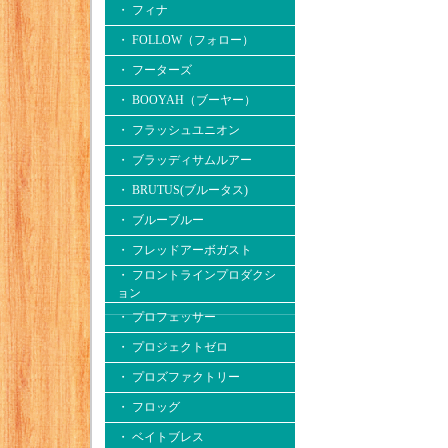
・ フィナ
・ FOLLOW（フォロー）
・ フーターズ
・ BOOYAH（ブーヤー）
・ フラッシュユニオン
・ ブラッディサムルアー
・ BRUTUS(ブルータス)
・ ブルーブルー
・ フレッドアーボガスト
・ フロントラインプロダクシ
ョン
・ プロフェッサー
・ プロジェクトゼロ
・ プロズファクトリー
・ フロッグ
・ ベイトブレス