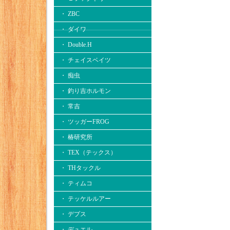
・ ZBC
・ ダイワ
・ Double.H
・ チェイスベイツ
・ 痴虫
・ 釣り吉ホルモン
・ 常吉
・ ツッガーFROG
・ 椿研究所
・ TEX（テックス）
・ THタックル
・ ティムコ
・ テッケルルアー
・ デプス
・ デュエル