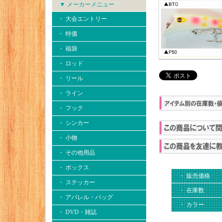
▼ メーカーメニュー
・ 大会エントリー
・ 特価
・ 福袋
・ ロッド
・ リール
・ ライン
・ フック
・ シンカー
・ 小物
・ その他用品
・ ボックス
・ 販売価格
・ ステッカー
・ 在庫数
・ アパレル・バッグ
・ カラー
・ DVD・雑誌