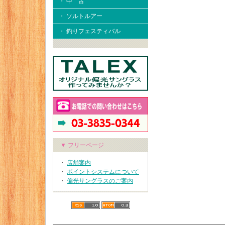
・ 中 古
・ ソルトルアー
・ 釣りフェスティバル
▼ フリーページ
・
店舗案内
・
ポイントシステムについて
・
偏光サングラスのご案内