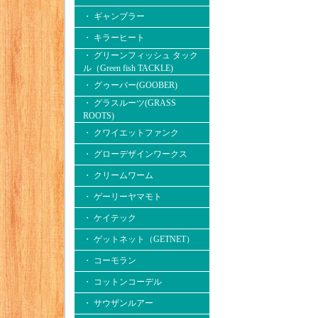
・ ギャンブラー
・ キラーヒート
・ グリーンフィッシュ タック
ル（Green fish TACKLE)
・ グゥーバー(GOOBER)
・ グラスルーツ(GRASS
ROOTS)
・ クワイエットファンク
・ グローデザインワークス
・ クリームワーム
・ ゲーリーヤマモト
・ ケイテック
・ ゲットネット（GETNET）
・ コーモラン
・ コットンコーデル
・ サウザンルアー