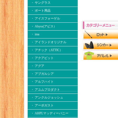
・ サングラス
・ ボート用品
・ アイスフォーゲル
・ Abyss(アビス）
・ ima
・ アイランドオリジナル
・ アチック（ATTIC）
・ アクアビット
・ アグア
・ アブガルシア
・ アルフハイト
・ アユムプロダクト
・ アンクルジョッシュ
・ アーボガスト
・ AHPLマッディーバニー