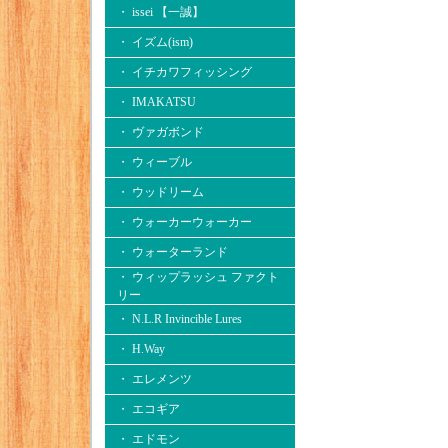
・ issei 【一誠】
・ イズム(ism)
・ イチカワフィッシング
・ IMAKATSU
・ ヴァガボンド
・ ウィーブル
・ ウッドリーム
・ ウォーカーウォーカー
・ ウォーターランド
・ ウィップラッシュ ファクト
リー
・ N.L.R Invincible Lures
・ H.Way
・ エレメンツ
・ エコギア
・ エドモン