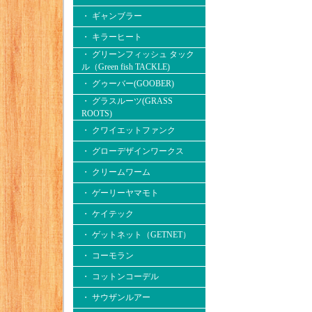
・ ギャンブラー
・ キラーヒート
・ グリーンフィッシュ タック
ル（Green fish TACKLE)
・ グゥーバー(GOOBER)
・ グラスルーツ(GRASS
ROOTS)
・ クワイエットファンク
・ グローデザインワークス
・ クリームワーム
・ ゲーリーヤマモト
・ ケイテック
・ ゲットネット（GETNET）
・ コーモラン
・ コットンコーデル
・ サウザンルアー