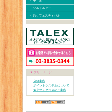
・ 中 古
・ ソルトルアー
・ 釣りフェスティバル
▼ フリーページ
・
店舗案内
・
ポイントシステムについて
・
偏光サングラスのご案内