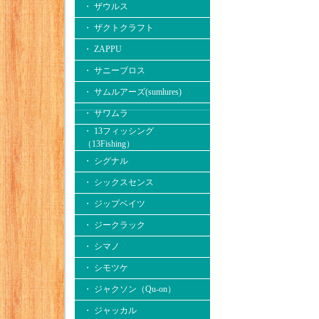
・ ザウルス
・ ザクトクラフト
・ ZAPPU
・ サニーブロス
・ サムルアーズ(sumlures)
・ サワムラ
・ 13フィッシング
（13Fishing）
・ シグナル
・ シックスセンス
・ ジップベイツ
・ ジークラック
・ シマノ
・ シモツケ
・ ジャクソン（Qu-on）
・ ジャッカル