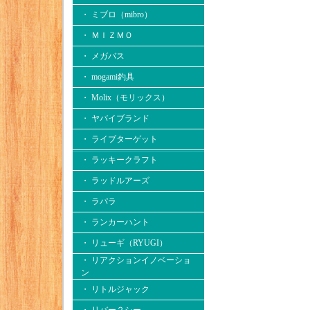
・ ミブロ（mibro）
・ ＭＩＺＭＯ
・ メガバス
・ mogami釣具
・ Molix（モリックス）
・ ヤバイブランド
・ ライブターゲット
・ ラッキークラフト
・ ラッドルアーズ
・ ラパラ
・ ランカーハント
・ リューギ（RYUGI）
・ リアクションイノベーショ
ン
・ リトルジャック