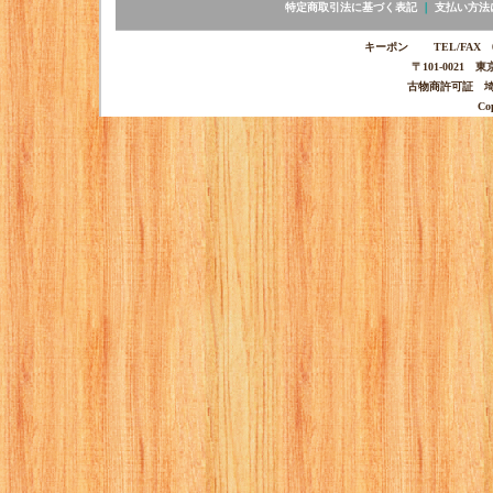
特定商取引法に基づく表記
｜
支払い方法
キーポン TEL/FAX 03-
〒101-0021 
古物商許可証 埼玉
Co