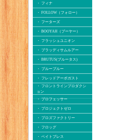
・ フィナ
・ FOLLOW（フォロー）
・ フーターズ
・ BOOYAH（ブーヤー）
・ フラッシュユニオン
・ ブラッディサムルアー
・ BRUTUS(ブルータス)
・ ブルーブルー
・ フレッドアーボガスト
・ フロントラインプロダクシ
ョン
・ プロフェッサー
・ プロジェクトゼロ
・ プロズファクトリー
・ フロッグ
・ ベイトブレス