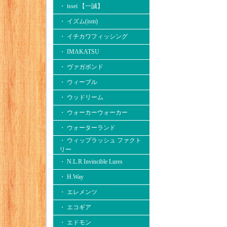
・ issei 【一誠】
・ イズム(ism)
・ イチカワフィッシング
・ IMAKATSU
・ ヴァガボンド
・ ウィーブル
・ ウッドリーム
・ ウォーカーウォーカー
・ ウォーターランド
・ ウィップラッシュ ファクト
リー
・ N.L.R Invincible Lures
・ H.Way
・ エレメンツ
・ エコギア
・ エドモン