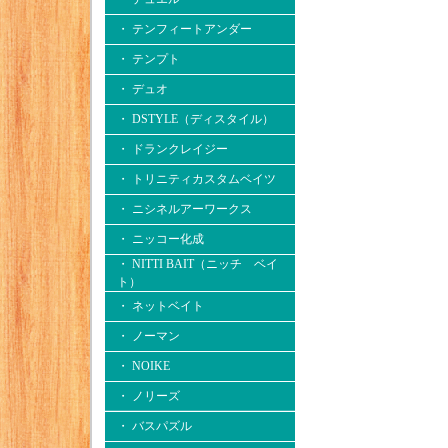
・ テンフィートアンダー
・ テンプト
・ デュオ
・ DSTYLE（ディスタイル）
・ ドランクレイジー
・ トリニティカスタムベイツ
・ ニシネルアーワークス
・ ニッコー化成
・ NITTI BAIT（ニッチ ベイ
ト）
・ ネットベイト
・ ノーマン
・ NOIKE
・ ノリーズ
・ バスパズル