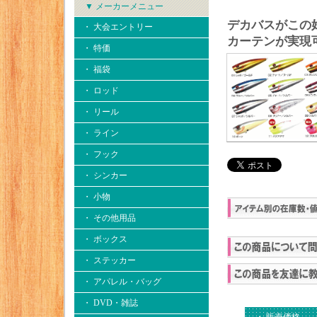
▼ メーカーメニュー
デカバスがこの
・ 大会エントリー
カーテンが実現
・ 特価
・ 福袋
・ ロッド
・ リール
・ ライン
・ フック
・ シンカー
・ 小物
・ その他用品
・ ボックス
・ ステッカー
・ アパレル・バッグ
・ DVD・雑誌