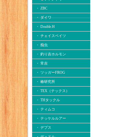
・ ZBC
・ ダイワ
・ Double.H
・ チェイスベイツ
・ 痴虫
・ 釣り吉ホルモン
・ 常吉
・ ツッガーFROG
・ 椿研究所
・ TEX（テックス）
・ THタックル
・ ティムコ
・ テッケルルアー
・ デプス
・ デュエル