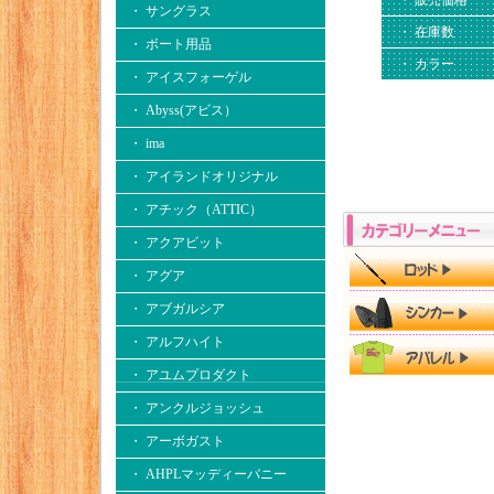
・ 販売価格
・ サングラス
・ 在庫数
・ ボート用品
・ カラー
・ アイスフォーゲル
・ Abyss(アビス）
・ ima
・ アイランドオリジナル
・ アチック（ATTIC）
・ アクアビット
・ アグア
・ アブガルシア
・ アルフハイト
・ アユムプロダクト
・ アンクルジョッシュ
・ アーボガスト
・ AHPLマッディーバニー