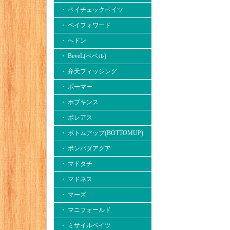
・ ペイチェックベイツ
・ ペイフォワード
・ へドン
・ BeveL(ベベル)
・ 弁天フィッシング
・ ボーマー
・ ホプキンス
・ ボレアス
・ ボトムアップ(BOTTOMUP)
・ ボンバダアグア
・ マドタチ
・ マドネス
・ マーズ
・ マニフォールド
・ ミサイルベイツ