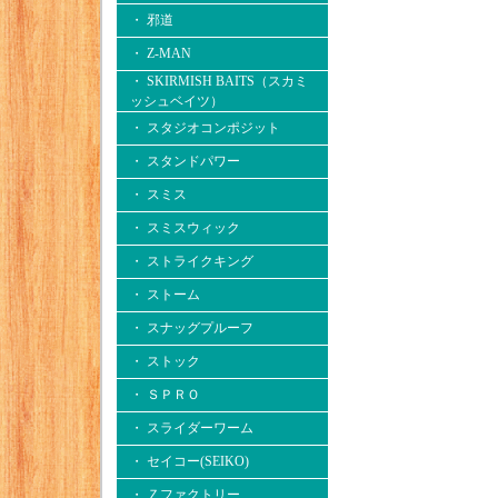
・ 邪道
・ Z-MAN
・ SKIRMISH BAITS（スカミ
ッシュベイツ）
・ スタジオコンポジット
・ スタンドパワー
・ スミス
・ スミスウィック
・ ストライクキング
・ ストーム
・ スナッグプルーフ
・ ストック
・ ＳＰＲＯ
・ スライダーワーム
・ セイコー(SEIKO)
・ Ｚファクトリー