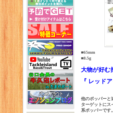
■65mm
■8.5g
大物が好む
『 レッドア
他のポッパーと
ターゲットにス
系ポッパーです