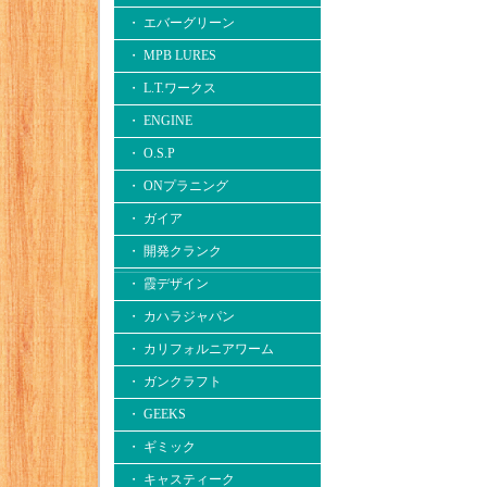
・ エバーグリーン
・ MPB LURES
・ L.T.ワークス
・ ENGINE
・ O.S.P
・ ONプラニング
・ ガイア
・ 開発クランク
・ 霞デザイン
・ カハラジャパン
・ カリフォルニアワーム
・ ガンクラフト
・ GEEKS
・ ギミック
・ キャスティーク