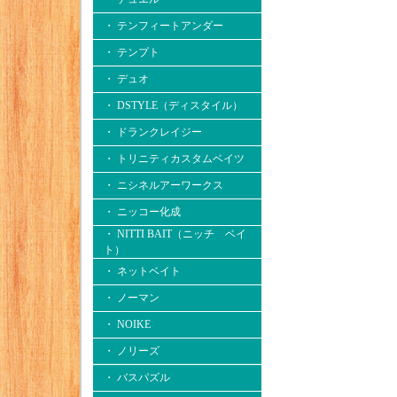
・ テンフィートアンダー
・ テンプト
・ デュオ
・ DSTYLE（ディスタイル）
・ ドランクレイジー
・ トリニティカスタムベイツ
・ ニシネルアーワークス
・ ニッコー化成
・ NITTI BAIT（ニッチ ベイ
ト）
・ ネットベイト
・ ノーマン
・ NOIKE
・ ノリーズ
・ バスパズル