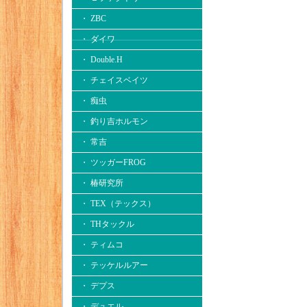
・ ZBC
・ ダイワ
・ Double.H
・ チェイスベイツ
・ 痴虫
・ 釣り吉ホルモン
・ 常吉
・ ツッガーFROG
・ 椿研究所
・ TEX（テックス）
・ THタックル
・ ティムコ
・ テッケルルアー
・ デプス
・ デュエル