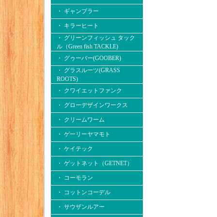
・ ギャンブラー
・ キラーヒート
・ グリーンフィッシュ タック
ル（Green fish TACKLE)
・ グゥーバー(GOOBER)
・ グラスルーツ(GRASS
ROOTS)
・ クワイエットファンク
・ グローデザインワークス
・ クリームワーム
・ ゲーリーヤマモト
・ ケイテック
・ ゲットネット（GETNET）
・ コーモラン
・ コットンコーデル
・ サウザンルアー