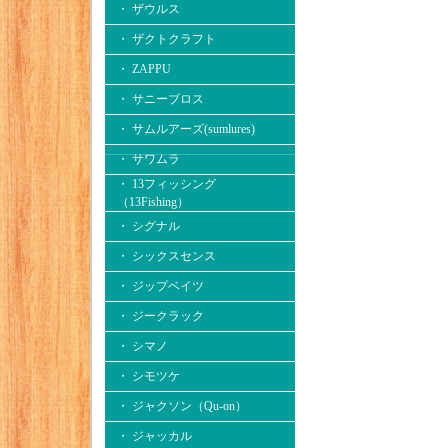
・ ザウルス
・ ザクトクラフト
・ ZAPPU
・ サニーブロス
・ サムルアーズ(sumlures)
・ サワムラ
・ 13フィッシング
（13Fishing）
・ シグナル
・ シックスセンス
・ ジップベイツ
・ ジークラック
・ シマノ
・ シモツケ
・ ジャクソン（Qu-on）
・ ジャッカル