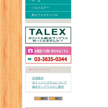
・ 中 古
・ ソルトルアー
・ 釣りフェスティバル
▼ フリーページ
・
店舗案内
・
ポイントシステムについて
・
偏光サングラスのご案内