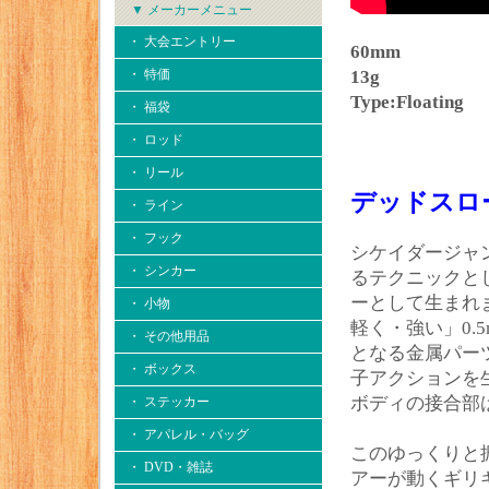
▼ メーカーメニュー
・ 大会エントリー
60mm
・ 特価
13g
Type:Floating
・ 福袋
・ ロッド
・ リール
デッドスロ
・ ライン
・ フック
シケイダージャ
・ シンカー
るテクニックと
ーとして生まれ
・ 小物
軽く・強い」0
・ その他用品
となる金属パー
・ ボックス
子アクションを
ボディの接合部
・ ステッカー
・ アパレル・バッグ
このゆっくりと
・ DVD・雑誌
アーが動くギリ