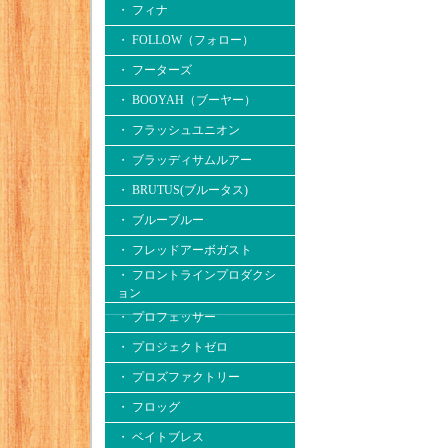
・ フィナ
・ FOLLOW（フォロー）
・ フーターズ
・ BOOYAH（ブーヤー）
・ フラッシュユニオン
・ ブラッディサムルアー
・ BRUTUS(ブルータス)
・ ブルーブルー
・ フレッドアーボガスト
・ フロントラインプロダクシ
ョン
・ プロフェッサー
・ プロジェクトゼロ
・ プロズファクトリー
・ フロッグ
・ ベイトブレス