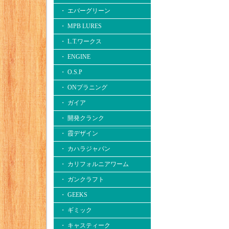
・ エバーグリーン
・ MPB LURES
・ L.T.ワークス
・ ENGINE
・ O.S.P
・ ONプラニング
・ ガイア
・ 開発クランク
・ 霞デザイン
・ カハラジャパン
・ カリフォルニアワーム
・ ガンクラフト
・ GEEKS
・ ギミック
・ キャスティーク