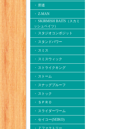
・ 邪道
・ Z-MAN
・ SKIRMISH BAITS（スカミ
ッシュベイツ）
・ スタジオコンポジット
・ スタンドパワー
・ スミス
・ スミスウィック
・ ストライクキング
・ ストーム
・ スナッグプルーフ
・ ストック
・ ＳＰＲＯ
・ スライダーワーム
・ セイコー(SEIKO)
・ Ｚファクトリー