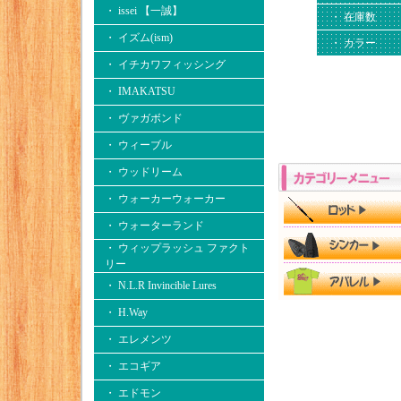
・ issei 【一誠】
・ 在庫数
・ イズム(ism)
・ カラー
・ イチカワフィッシング
・ IMAKATSU
・ ヴァガボンド
・ ウィーブル
・ ウッドリーム
・ ウォーカーウォーカー
・ ウォーターランド
・ ウィップラッシュ ファクト
リー
・ N.L.R Invincible Lures
・ H.Way
・ エレメンツ
・ エコギア
・ エドモン