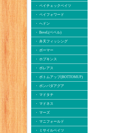
・ ペイチェックベイツ
・ ペイフォワード
・ へドン
・ BeveL(ベベル)
・ 弁天フィッシング
・ ボーマー
・ ホプキンス
・ ボレアス
・ ボトムアップ(BOTTOMUP)
・ ボンバダアグア
・ マドタチ
・ マドネス
・ マーズ
・ マニフォールド
・ ミサイルベイツ