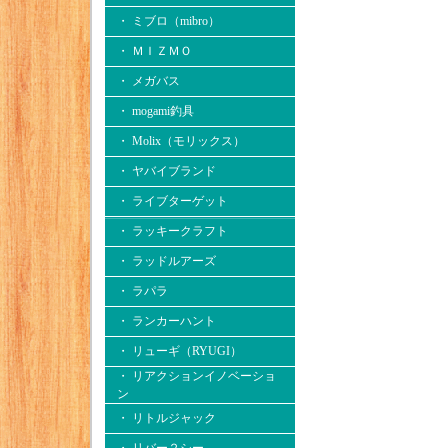
・ ミブロ（mibro）
・ ＭＩＺＭＯ
・ メガバス
・ mogami釣具
・ Molix（モリックス）
・ ヤバイブランド
・ ライブターゲット
・ ラッキークラフト
・ ラッドルアーズ
・ ラパラ
・ ランカーハント
・ リューギ（RYUGI）
・ リアクションイノベーショ
ン
・ リトルジャック