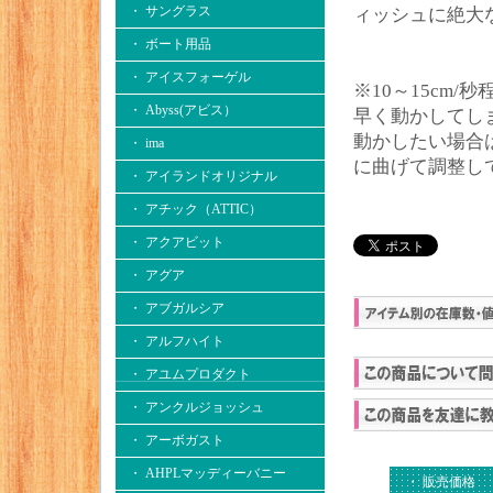
・ サングラス
ィッシュに絶大
・ ボート用品
・ アイスフォーゲル
※10～15cm
・ Abyss(アビス）
早く動かしてし
動かしたい場合
・ ima
に曲げて調整し
・ アイランドオリジナル
・ アチック（ATTIC）
・ アクアビット
・ アグア
・ アブガルシア
・ アルフハイト
・ アユムプロダクト
・ アンクルジョッシュ
・ アーボガスト
・ AHPLマッディーバニー
・ 販売価格