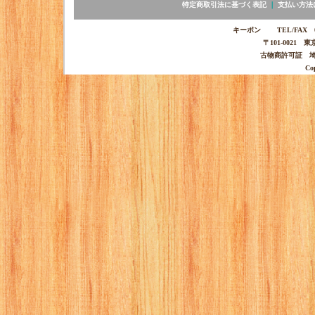
特定商取引法に基づく表記
｜
支払い方法
キーポン TEL/FAX 03-
〒101-0021 
古物商許可証 埼玉
Co