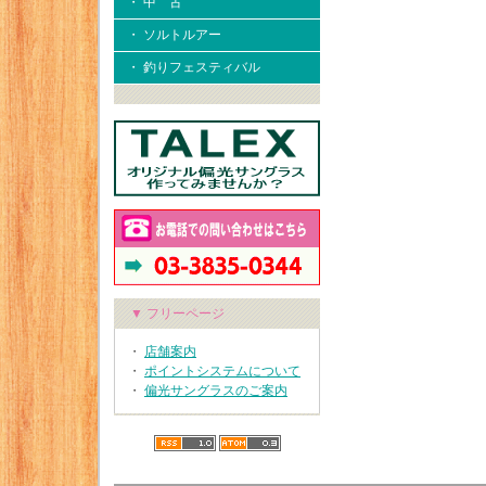
・ 中 古
・ ソルトルアー
・ 釣りフェスティバル
▼ フリーページ
・
店舗案内
・
ポイントシステムについて
・
偏光サングラスのご案内