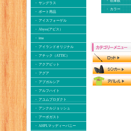
・ 在庫数
・ サングラス
・ カラー
・ ボート用品
・ アイスフォーゲル
・ Abyss(アビス）
・ ima
・ アイランドオリジナル
・ アチック（ATTIC）
・ アクアビット
・ アグア
・ アブガルシア
・ アルフハイト
・ アユムプロダクト
・ アンクルジョッシュ
・ アーボガスト
・ AHPLマッディーバニー