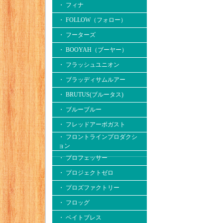
・ フィナ
・ FOLLOW（フォロー）
・ フーターズ
・ BOOYAH（ブーヤー）
・ フラッシュユニオン
・ ブラッディサムルアー
・ BRUTUS(ブルータス)
・ ブルーブルー
・ フレッドアーボガスト
・ フロントラインプロダクシ
ョン
・ プロフェッサー
・ プロジェクトゼロ
・ プロズファクトリー
・ フロッグ
・ ベイトブレス