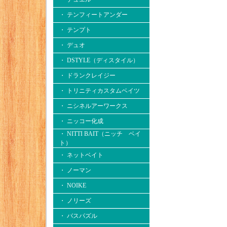
・ テンフィートアンダー
・ テンプト
・ デュオ
・ DSTYLE（ディスタイル）
・ ドランクレイジー
・ トリニティカスタムベイツ
・ ニシネルアーワークス
・ ニッコー化成
・ NITTI BAIT（ニッチ ベイ
ト）
・ ネットベイト
・ ノーマン
・ NOIKE
・ ノリーズ
・ バスパズル