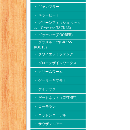
・ ギャンブラー
・ キラーヒート
・ グリーンフィッシュ タック
ル（Green fish TACKLE)
・ グゥーバー(GOOBER)
・ グラスルーツ(GRASS
ROOTS)
・ クワイエットファンク
・ グローデザインワークス
・ クリームワーム
・ ゲーリーヤマモト
・ ケイテック
・ ゲットネット（GETNET）
・ コーモラン
・ コットンコーデル
・ サウザンルアー