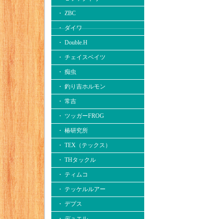
・ ZBC
・ ダイワ
・ Double.H
・ チェイスベイツ
・ 痴虫
・ 釣り吉ホルモン
・ 常吉
・ ツッガーFROG
・ 椿研究所
・ TEX（テックス）
・ THタックル
・ ティムコ
・ テッケルルアー
・ デプス
・ デュエル