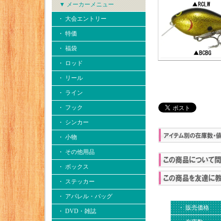
▼ メーカーメニュー
・ 大会エントリー
・ 特価
・ 福袋
・ ロッド
・ リール
・ ライン
・ フック
・ シンカー
・ 小物
・ その他用品
・ ボックス
・ ステッカー
・ アパレル・バッグ
・ 販売価格
・ DVD・雑誌