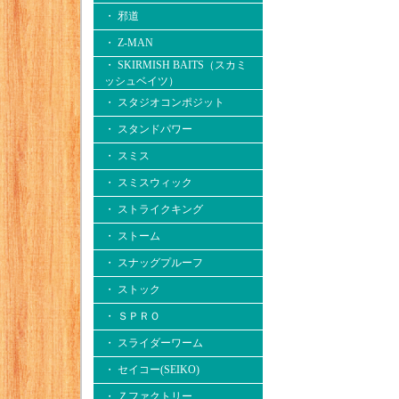
・ 邪道
・ Z-MAN
・ SKIRMISH BAITS（スカミ
ッシュベイツ）
・ スタジオコンポジット
・ スタンドパワー
・ スミス
・ スミスウィック
・ ストライクキング
・ ストーム
・ スナッグプルーフ
・ ストック
・ ＳＰＲＯ
・ スライダーワーム
・ セイコー(SEIKO)
・ Ｚファクトリー