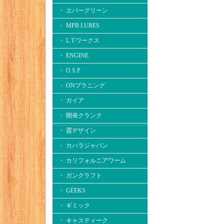
・ エバーグリーン
・ MPB LURES
・ L.T.ワークス
・ ENGINE
・ O.S.P
・ ONプラニング
・ ガイア
・ 開発クランク
・ 霞デザイン
・ カハラジャパン
・ カリフォルニアワーム
・ ガンクラフト
・ GEEKS
・ ギミック
・ キャスティーク