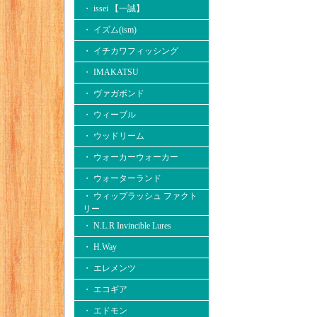
・ issei 【一誠】
・ イズム(ism)
・ イチカワフィッシング
・ IMAKATSU
・ ヴァガボンド
・ ウィーブル
・ ウッドリーム
・ ウォーカーウォーカー
・ ウォーターランド
・ ウィップラッシュ ファクト
リー
・ N.L.R Invincible Lures
・ H.Way
・ エレメンツ
・ エコギア
・ エドモン