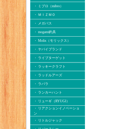
・ ミブロ（mibro）
・ ＭＩＺＭＯ
・ メガバス
・ mogami釣具
・ Molix（モリックス）
・ ヤバイブランド
・ ライブターゲット
・ ラッキークラフト
・ ラッドルアーズ
・ ラパラ
・ ランカーハント
・ リューギ（RYUGI）
・ リアクションイノベーショ
ン
・ リトルジャック