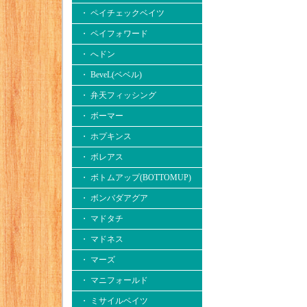
・ ペイチェックベイツ
・ ペイフォワード
・ へドン
・ BeveL(ベベル)
・ 弁天フィッシング
・ ボーマー
・ ホプキンス
・ ボレアス
・ ボトムアップ(BOTTOMUP)
・ ボンバダアグア
・ マドタチ
・ マドネス
・ マーズ
・ マニフォールド
・ ミサイルベイツ