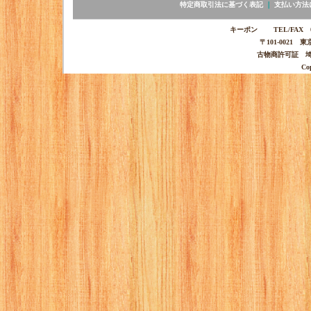
特定商取引法に基づく表記
｜
支払い方法
キーポン TEL/FAX 03-
〒101-0021 
古物商許可証 埼玉
Co