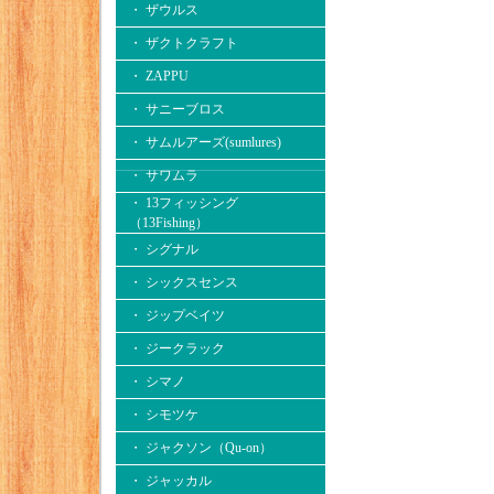
・ ザウルス
・ ザクトクラフト
・ ZAPPU
・ サニーブロス
・ サムルアーズ(sumlures)
・ サワムラ
・ 13フィッシング
（13Fishing）
・ シグナル
・ シックスセンス
・ ジップベイツ
・ ジークラック
・ シマノ
・ シモツケ
・ ジャクソン（Qu-on）
・ ジャッカル