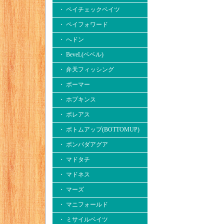
・ ペイチェックベイツ
・ ペイフォワード
・ へドン
・ BeveL(ベベル)
・ 弁天フィッシング
・ ボーマー
・ ホプキンス
・ ボレアス
・ ボトムアップ(BOTTOMUP)
・ ボンバダアグア
・ マドタチ
・ マドネス
・ マーズ
・ マニフォールド
・ ミサイルベイツ