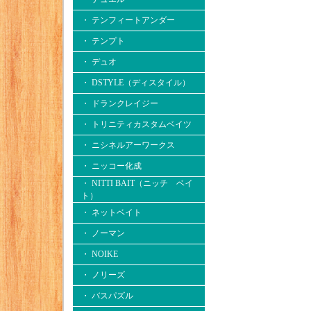
・ テンフィートアンダー
・ テンプト
・ デュオ
・ DSTYLE（ディスタイル）
・ ドランクレイジー
・ トリニティカスタムベイツ
・ ニシネルアーワークス
・ ニッコー化成
・ NITTI BAIT（ニッチ ベイ
ト）
・ ネットベイト
・ ノーマン
・ NOIKE
・ ノリーズ
・ バスパズル