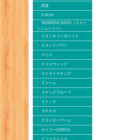
・ 邪道
・ Z-MAN
・ SKIRMISH BAITS（スカミ
ッシュベイツ）
・ スタジオコンポジット
・ スタンドパワー
・ スミス
・ スミスウィック
・ ストライクキング
・ ストーム
・ スナッグプルーフ
・ ストック
・ ＳＰＲＯ
・ スライダーワーム
・ セイコー(SEIKO)
・ Ｚファクトリー