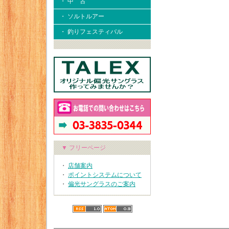
・ 中 古
・ ソルトルアー
・ 釣りフェスティバル
▼ フリーページ
・
店舗案内
・
ポイントシステムについて
・
偏光サングラスのご案内