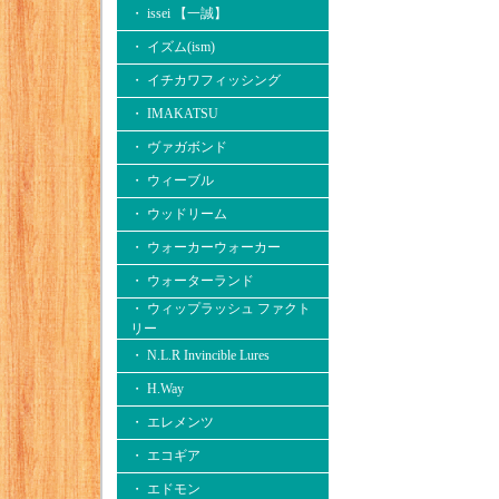
・ issei 【一誠】
・ イズム(ism)
・ イチカワフィッシング
・ IMAKATSU
・ ヴァガボンド
・ ウィーブル
・ ウッドリーム
・ ウォーカーウォーカー
・ ウォーターランド
・ ウィップラッシュ ファクト
リー
・ N.L.R Invincible Lures
・ H.Way
・ エレメンツ
・ エコギア
・ エドモン