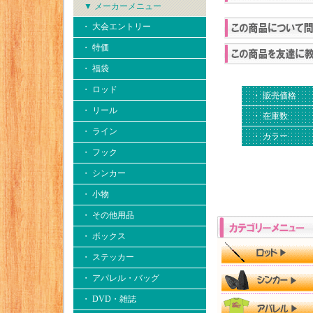
▼ メーカーメニュー
・ 大会エントリー
・ 特価
・ 福袋
・ ロッド
・ 販売価格
・ リール
・ 在庫数
・ ライン
・ カラー
・ フック
・ シンカー
・ 小物
・ その他用品
・ ボックス
・ ステッカー
・ アパレル・バッグ
・ DVD・雑誌