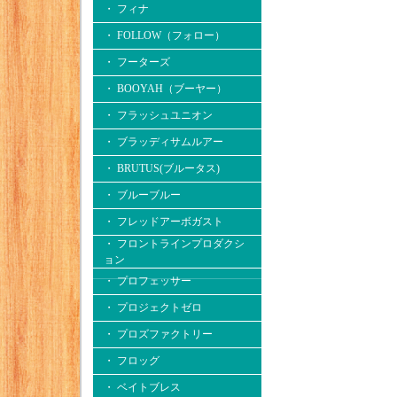
・ フィナ
・ FOLLOW（フォロー）
・ フーターズ
・ BOOYAH（ブーヤー）
・ フラッシュユニオン
・ ブラッディサムルアー
・ BRUTUS(ブルータス)
・ ブルーブルー
・ フレッドアーボガスト
・ フロントラインプロダクシ
ョン
・ プロフェッサー
・ プロジェクトゼロ
・ プロズファクトリー
・ フロッグ
・ ベイトブレス