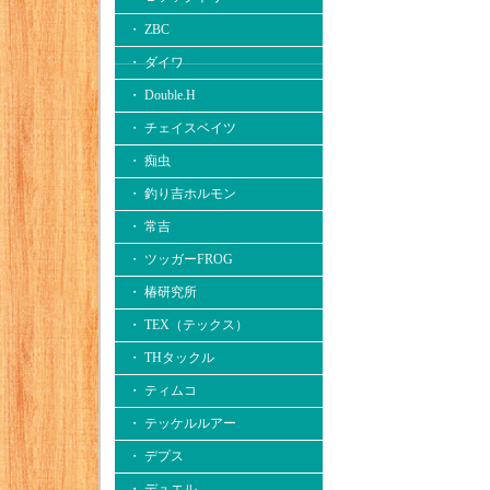
・ ZBC
・ ダイワ
・ Double.H
・ チェイスベイツ
・ 痴虫
・ 釣り吉ホルモン
・ 常吉
・ ツッガーFROG
・ 椿研究所
・ TEX（テックス）
・ THタックル
・ ティムコ
・ テッケルルアー
・ デプス
・ デュエル