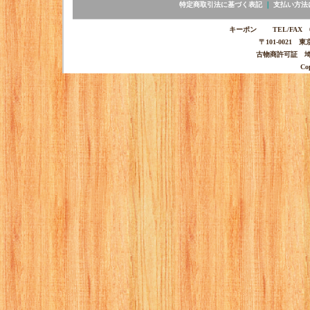
特定商取引法に基づく表記
｜
支払い方法
キーポン TEL/FAX 03-
〒101-0021 
古物商許可証 埼玉
Co