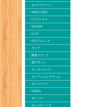
・ エバーグリーン
・ MPB LURES
・ L.T.ワークス
・ ENGINE
・ O.S.P
・ ONプラニング
・ ガイア
・ 開発クランク
・ 霞デザイン
・ カハラジャパン
・ カリフォルニアワーム
・ ガンクラフト
・ GEEKS
・ ギミック
・ キャスティーク