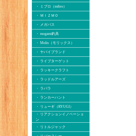
・ ミブロ（mibro）
・ ＭＩＺＭＯ
・ メガバス
・ mogami釣具
・ Molix（モリックス）
・ ヤバイブランド
・ ライブターゲット
・ ラッキークラフト
・ ラッドルアーズ
・ ラパラ
・ ランカーハント
・ リューギ（RYUGI）
・ リアクションイノベーショ
ン
・ リトルジャック