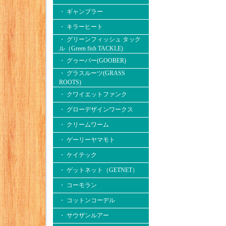
・ ギャンブラー
・ キラーヒート
・ グリーンフィッシュ タック
ル（Green fish TACKLE)
・ グゥーバー(GOOBER)
・ グラスルーツ(GRASS
ROOTS)
・ クワイエットファンク
・ グローデザインワークス
・ クリームワーム
・ ゲーリーヤマモト
・ ケイテック
・ ゲットネット（GETNET）
・ コーモラン
・ コットンコーデル
・ サウザンルアー