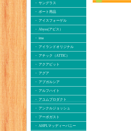
・ サングラス
・ ボート用品
・ アイスフォーゲル
・ Abyss(アビス）
・ ima
・ アイランドオリジナル
・ アチック（ATTIC）
・ アクアビット
・ アグア
・ アブガルシア
・ アルフハイト
・ アユムプロダクト
・ アンクルジョッシュ
・ アーボガスト
・ AHPLマッディーバニー