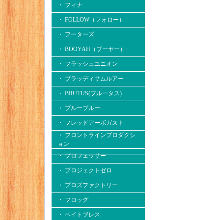
・ フィナ
・ FOLLOW（フォロー）
・ フーターズ
・ BOOYAH（ブーヤー）
・ フラッシュユニオン
・ ブラッディサムルアー
・ BRUTUS(ブルータス)
・ ブルーブルー
・ フレッドアーボガスト
・ フロントラインプロダクシ
ョン
・ プロフェッサー
・ プロジェクトゼロ
・ プロズファクトリー
・ フロッグ
・ ベイトブレス