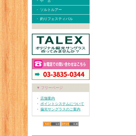
・ 中 古
・ ソルトルアー
・ 釣りフェスティバル
▼ フリーページ
・
店舗案内
・
ポイントシステムについて
・
偏光サングラスのご案内