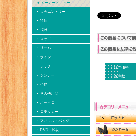
▼ メーカーメニュー
・ 大会エントリー
・ 特価
・ 福袋
・ ロッド
・ リール
・ ライン
・ フック
・ 販売価格
・ シンカー
・ 在庫数
・ 小物
・ その他用品
・ ボックス
・ ステッカー
・ アパレル・バッグ
・ DVD・雑誌