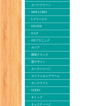
・ エバーグリーン
・ MPB LURES
・ L.T.ワークス
・ ENGINE
・ O.S.P
・ ONプラニング
・ ガイア
・ 開発クランク
・ 霞デザイン
・ カハラジャパン
・ カリフォルニアワーム
・ ガンクラフト
・ GEEKS
・ ギミック
・ キャスティーク