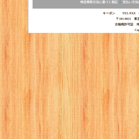
特定商取引法に基づく表記
｜
支払い方法
キーポン TEL/FAX 03-
〒101-0021 
古物商許可証 埼玉
Co