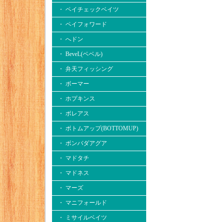
・ ペイチェックベイツ
・ ペイフォワード
・ へドン
・ BeveL(ベベル)
・ 弁天フィッシング
・ ボーマー
・ ホプキンス
・ ボレアス
・ ボトムアップ(BOTTOMUP)
・ ボンバダアグア
・ マドタチ
・ マドネス
・ マーズ
・ マニフォールド
・ ミサイルベイツ