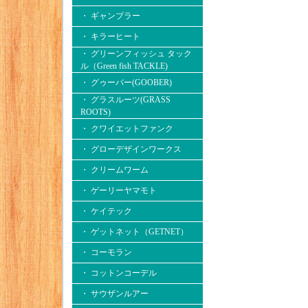
・ ギャンブラー
・ キラーヒート
・ グリーンフィッシュ タック
ル（Green fish TACKLE)
・ グゥーバー(GOOBER)
・ グラスルーツ(GRASS
ROOTS)
・ クワイエットファンク
・ グローデザインワークス
・ クリームワーム
・ ゲーリーヤマモト
・ ケイテック
・ ゲットネット（GETNET）
・ コーモラン
・ コットンコーデル
・ サウザンルアー