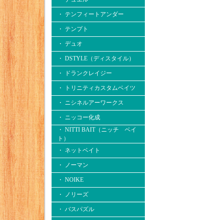
・ テンフィートアンダー
・ テンプト
・ デュオ
・ DSTYLE（ディスタイル）
・ ドランクレイジー
・ トリニティカスタムベイツ
・ ニシネルアーワークス
・ ニッコー化成
・ NITTI BAIT（ニッチ ベイ
ト）
・ ネットベイト
・ ノーマン
・ NOIKE
・ ノリーズ
・ バスパズル