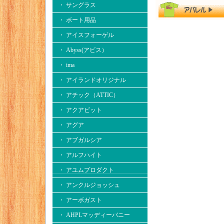
・ サングラス
・ ボート用品
・ アイスフォーゲル
・ Abyss(アビス）
・ ima
・ アイランドオリジナル
・ アチック（ATTIC）
・ アクアビット
・ アグア
・ アブガルシア
・ アルフハイト
・ アユムプロダクト
・ アンクルジョッシュ
・ アーボガスト
・ AHPLマッディーバニー