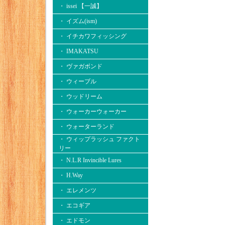
・ issei 【一誠】
・ イズム(ism)
・ イチカワフィッシング
・ IMAKATSU
・ ヴァガボンド
・ ウィーブル
・ ウッドリーム
・ ウォーカーウォーカー
・ ウォーターランド
・ ウィップラッシュ ファクト
リー
・ N.L.R Invincible Lures
・ H.Way
・ エレメンツ
・ エコギア
・ エドモン