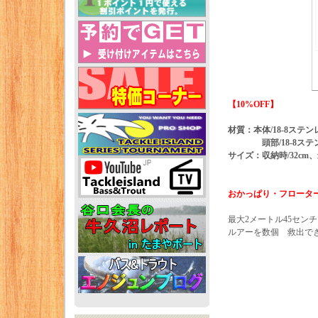
【10%OFF】
材質：本体/18-8ステン
頭部/18-8ステン
サイズ：収納時/32cm、
おかっぱり・フロータ
最大2メートル45セン
ルアーを数個 救出で