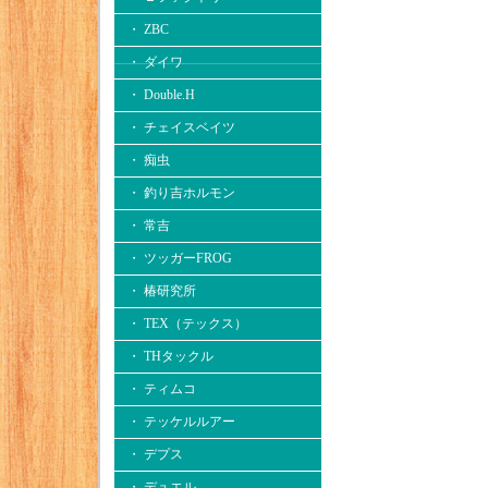
・ ZBC
・ ダイワ
・ Double.H
・ チェイスベイツ
・ 痴虫
・ 釣り吉ホルモン
・ 常吉
・ ツッガーFROG
・ 椿研究所
・ TEX（テックス）
・ THタックル
・ ティムコ
・ テッケルルアー
・ デプス
・ デュエル