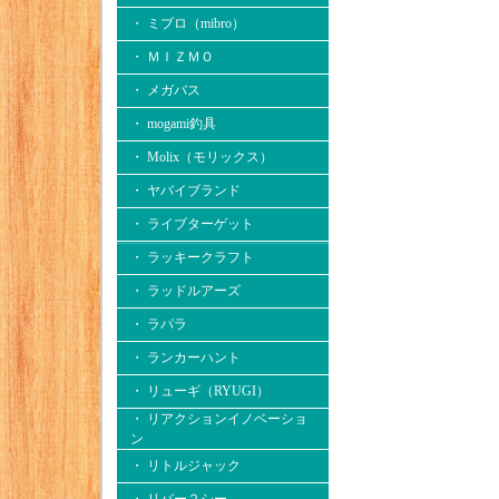
・ ミブロ（mibro）
・ ＭＩＺＭＯ
・ メガバス
・ mogami釣具
・ Molix（モリックス）
・ ヤバイブランド
・ ライブターゲット
・ ラッキークラフト
・ ラッドルアーズ
・ ラパラ
・ ランカーハント
・ リューギ（RYUGI）
・ リアクションイノベーショ
ン
・ リトルジャック