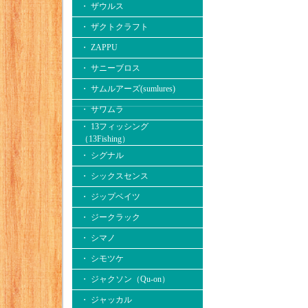
・ ザウルス
・ ザクトクラフト
・ ZAPPU
・ サニーブロス
・ サムルアーズ(sumlures)
・ サワムラ
・ 13フィッシング
（13Fishing）
・ シグナル
・ シックスセンス
・ ジップベイツ
・ ジークラック
・ シマノ
・ シモツケ
・ ジャクソン（Qu-on）
・ ジャッカル