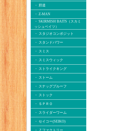
・ 邪道
・ Z-MAN
・ SKIRMISH BAITS（スカミ
ッシュベイツ）
・ スタジオコンポジット
・ スタンドパワー
・ スミス
・ スミスウィック
・ ストライクキング
・ ストーム
・ スナッグプルーフ
・ ストック
・ ＳＰＲＯ
・ スライダーワーム
・ セイコー(SEIKO)
・ Ｚファクトリー