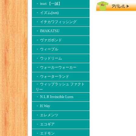
・ issei 【一誠】
・ イズム(ism)
・ イチカワフィッシング
・ IMAKATSU
・ ヴァガボンド
・ ウィーブル
・ ウッドリーム
・ ウォーカーウォーカー
・ ウォーターランド
・ ウィップラッシュ ファクト
リー
・ N.L.R Invincible Lures
・ H.Way
・ エレメンツ
・ エコギア
・ エドモン