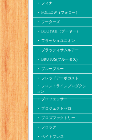
・ フィナ
・ FOLLOW（フォロー）
・ フーターズ
・ BOOYAH（ブーヤー）
・ フラッシュユニオン
・ ブラッディサムルアー
・ BRUTUS(ブルータス)
・ ブルーブルー
・ フレッドアーボガスト
・ フロントラインプロダクシ
ョン
・ プロフェッサー
・ プロジェクトゼロ
・ プロズファクトリー
・ フロッグ
・ ベイトブレス