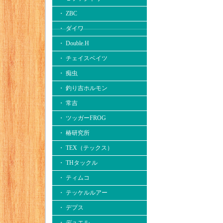
・ ZBC
・ ダイワ
・ Double.H
・ チェイスベイツ
・ 痴虫
・ 釣り吉ホルモン
・ 常吉
・ ツッガーFROG
・ 椿研究所
・ TEX（テックス）
・ THタックル
・ ティムコ
・ テッケルルアー
・ デプス
・ デュエル