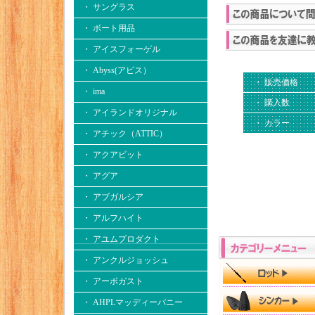
・ サングラス
・ ボート用品
・ アイスフォーゲル
・ Abyss(アビス）
・ 販売価格
・ ima
・ 購入数
・ アイランドオリジナル
・ カラー
・ アチック（ATTIC）
・ アクアビット
・ アグア
・ アブガルシア
・ アルフハイト
・ アユムプロダクト
・ アンクルジョッシュ
・ アーボガスト
・ AHPLマッディーバニー