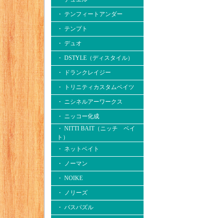
・ テンフィートアンダー
・ テンプト
・ デュオ
・ DSTYLE（ディスタイル）
・ ドランクレイジー
・ トリニティカスタムベイツ
・ ニシネルアーワークス
・ ニッコー化成
・ NITTI BAIT（ニッチ ベイ
ト）
・ ネットベイト
・ ノーマン
・ NOIKE
・ ノリーズ
・ バスパズル