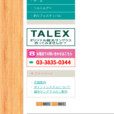
・ 中 古
・ ソルトルアー
・ 釣りフェスティバル
▼ フリーページ
・
店舗案内
・
ポイントシステムについて
・
偏光サングラスのご案内