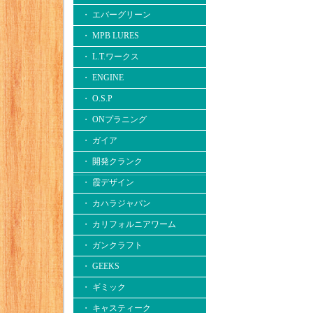
・ エバーグリーン
・ MPB LURES
・ L.T.ワークス
・ ENGINE
・ O.S.P
・ ONプラニング
・ ガイア
・ 開発クランク
・ 霞デザイン
・ カハラジャパン
・ カリフォルニアワーム
・ ガンクラフト
・ GEEKS
・ ギミック
・ キャスティーク