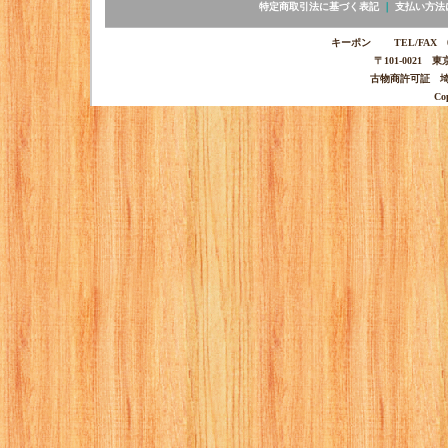
特定商取引法に基づく表記
｜
支払い方法
キーポン TEL/FAX 03-
〒101-0021 
古物商許可証 埼玉
Co