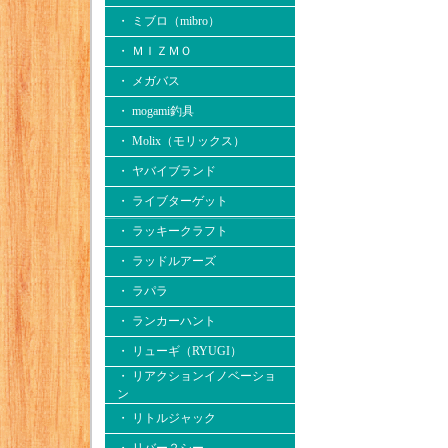
・ ミブロ（mibro）
・ ＭＩＺＭＯ
・ メガバス
・ mogami釣具
・ Molix（モリックス）
・ ヤバイブランド
・ ライブターゲット
・ ラッキークラフト
・ ラッドルアーズ
・ ラパラ
・ ランカーハント
・ リューギ（RYUGI）
・ リアクションイノベーショ
ン
・ リトルジャック