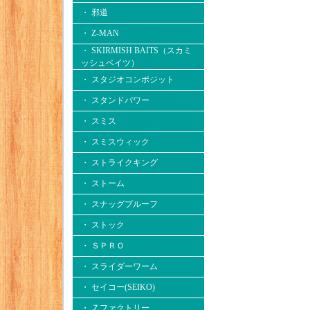
・ 邪道
・ Z-MAN
・ SKIRMISH BAITS（スカミ
ッシュベイツ）
・ スタジオコンポジット
・ スタンドパワー
・ スミス
・ スミスウィック
・ ストライクキング
・ ストーム
・ スナッグプルーフ
・ ストック
・ ＳＰＲＯ
・ スライダーワーム
・ セイコー(SEIKO)
・ Ｚファクトリー