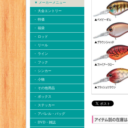
▼ メーカーメニュー
・ 大会エントリー
・ 特価
・ 福袋
・ ロッド
・ リール
・ ライン
・ フック
・ シンカー
・ 小物
・ その他用品
・ ボックス
・ ステッカー
・ アパレル・バッグ
・ DVD・雑誌