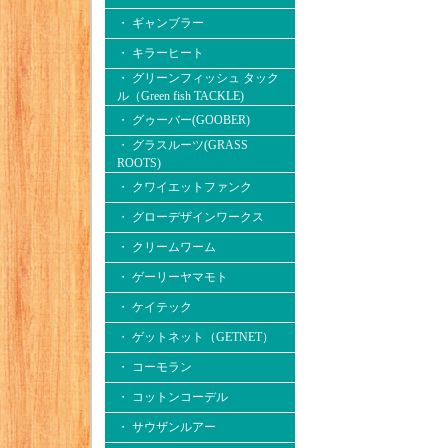
・ ギャンブラー
・ キラーヒート
・ グリーンフィッシュ タック
ル（Green fish TACKLE)
・ グゥーバー(GOOBER)
・ グラスルーツ(GRASS
ROOTS)
・ クワイエットファンク
・ グローデザインワークス
・ クリームワーム
・ ゲーリーヤマモト
・ ケイテック
・ ゲットネット（GETNET）
・ コーモラン
・ コットンコーデル
・ サウザンルアー