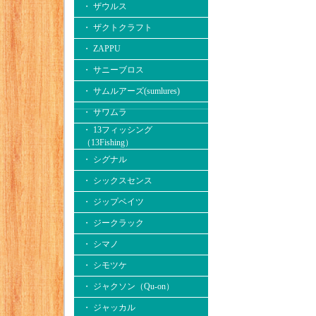
・ ザウルス
・ ザクトクラフト
・ ZAPPU
・ サニーブロス
・ サムルアーズ(sumlures)
・ サワムラ
・ 13フィッシング
（13Fishing）
・ シグナル
・ シックスセンス
・ ジップベイツ
・ ジークラック
・ シマノ
・ シモツケ
・ ジャクソン（Qu-on）
・ ジャッカル