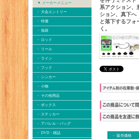
を伴うミドスト
▼ メーカーメニュー
系アクション、
・ 大会エントリー
ション、真下へ
と落下するフォ
・ 特価
く。
・ 福袋
・ ロッド
・ リール
・ ライン
・ フック
・ シンカー
・ 小物
・ その他用品
・ ボックス
・ ステッカー
・ アパレル・バッグ
・ DVD・雑誌
・ 販売価格