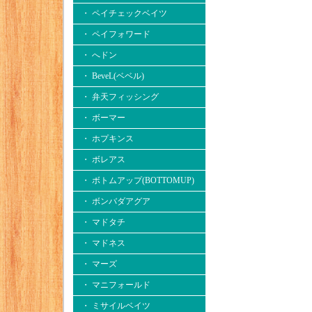
・ ペイチェックベイツ
・ ペイフォワード
・ へドン
・ BeveL(ベベル)
・ 弁天フィッシング
・ ボーマー
・ ホプキンス
・ ボレアス
・ ボトムアップ(BOTTOMUP)
・ ボンバダアグア
・ マドタチ
・ マドネス
・ マーズ
・ マニフォールド
・ ミサイルベイツ