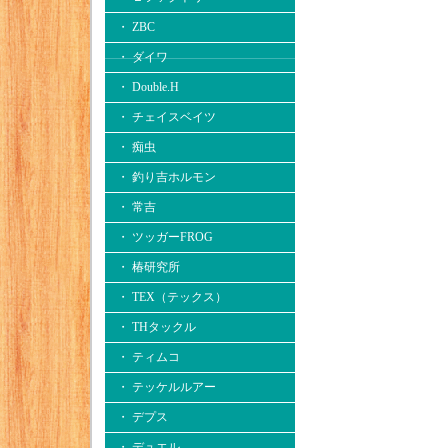
・ ZBC
・ ダイワ
・ Double.H
・ チェイスベイツ
・ 痴虫
・ 釣り吉ホルモン
・ 常吉
・ ツッガーFROG
・ 椿研究所
・ TEX（テックス）
・ THタックル
・ ティムコ
・ テッケルルアー
・ デプス
・ デュエル