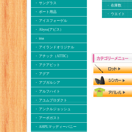
・ サングラス
・ 在庫数
・ ボート用品
・ ウエイト
・ アイスフォーゲル
・ Abyss(アビス）
・ ima
・ アイランドオリジナル
・ アチック（ATTIC）
・ アクアビット
・ アグア
・ アブガルシア
・ アルフハイト
・ アユムプロダクト
・ アンクルジョッシュ
・ アーボガスト
・ AHPLマッディーバニー