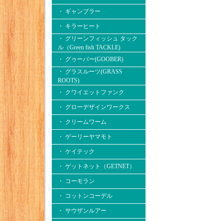
・ ギャンブラー
・ キラーヒート
・ グリーンフィッシュ タック
ル（Green fish TACKLE)
・ グゥーバー(GOOBER)
・ グラスルーツ(GRASS
ROOTS)
・ クワイエットファンク
・ グローデザインワークス
・ クリームワーム
・ ゲーリーヤマモト
・ ケイテック
・ ゲットネット（GETNET）
・ コーモラン
・ コットンコーデル
・ サウザンルアー