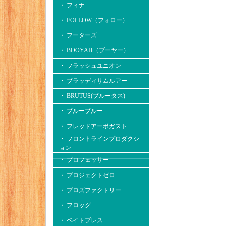
・ フィナ
・ FOLLOW（フォロー）
・ フーターズ
・ BOOYAH（ブーヤー）
・ フラッシュユニオン
・ ブラッディサムルアー
・ BRUTUS(ブルータス)
・ ブルーブルー
・ フレッドアーボガスト
・ フロントラインプロダクシ
ョン
・ プロフェッサー
・ プロジェクトゼロ
・ プロズファクトリー
・ フロッグ
・ ベイトブレス