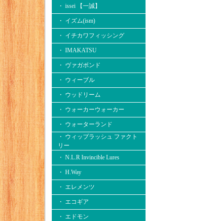
・ issei 【一誠】
・ イズム(ism)
・ イチカワフィッシング
・ IMAKATSU
・ ヴァガボンド
・ ウィーブル
・ ウッドリーム
・ ウォーカーウォーカー
・ ウォーターランド
・ ウィップラッシュ ファクト
リー
・ N.L.R Invincible Lures
・ H.Way
・ エレメンツ
・ エコギア
・ エドモン