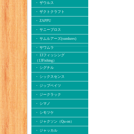
・ ザウルス
・ ザクトクラフト
・ ZAPPU
・ サニーブロス
・ サムルアーズ(sumlures)
・ サワムラ
・ 13フィッシング
（13Fishing）
・ シグナル
・ シックスセンス
・ ジップベイツ
・ ジークラック
・ シマノ
・ シモツケ
・ ジャクソン（Qu-on）
・ ジャッカル