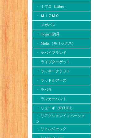
・ ミブロ（mibro）
・ ＭＩＺＭＯ
・ メガバス
・ mogami釣具
・ Molix（モリックス）
・ ヤバイブランド
・ ライブターゲット
・ ラッキークラフト
・ ラッドルアーズ
・ ラパラ
・ ランカーハント
・ リューギ（RYUGI）
・ リアクションイノベーショ
ン
・ リトルジャック