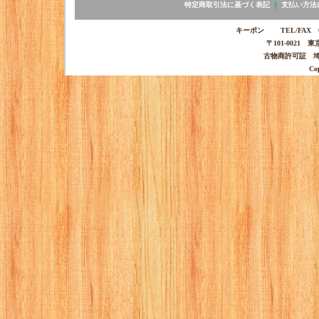
特定商取引法に基づく表記
｜
支払い方法
キーポン TEL/FAX 03-
〒101-0021 
古物商許可証 埼玉
Co