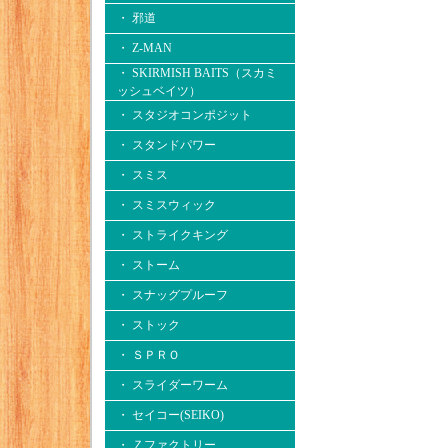
・ 邪道
・ Z-MAN
・ SKIRMISH BAITS（スカミ
ッシュベイツ）
・ スタジオコンポジット
・ スタンドパワー
・ スミス
・ スミスウィック
・ ストライクキング
・ ストーム
・ スナッグプルーフ
・ ストック
・ ＳＰＲＯ
・ スライダーワーム
・ セイコー(SEIKO)
・ Ｚファクトリー