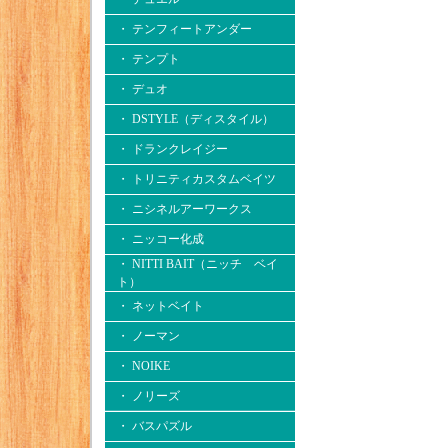
・ テンフィートアンダー
・ テンプト
・ デュオ
・ DSTYLE（ディスタイル）
・ ドランクレイジー
・ トリニティカスタムベイツ
・ ニシネルアーワークス
・ ニッコー化成
・ NITTI BAIT（ニッチ ベイ
ト）
・ ネットベイト
・ ノーマン
・ NOIKE
・ ノリーズ
・ バスパズル