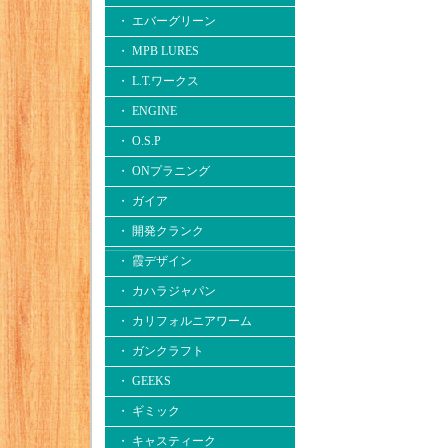
・ エバーグリーン
・ MPB LURES
・ L.T.ワークス
・ ENGINE
・ O.S.P
・ ONプラニング
・ ガイア
・ 開発クランク
・ 霞デザイン
・ カハラジャパン
・ カリフォルニアワーム
・ ガンクラフト
・ GEEKS
・ ギミック
・ キャスティーク