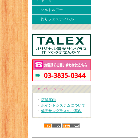
・ 中 古
・ ソルトルアー
・ 釣りフェスティバル
▼ フリーページ
・
店舗案内
・
ポイントシステムについて
・
偏光サングラスのご案内