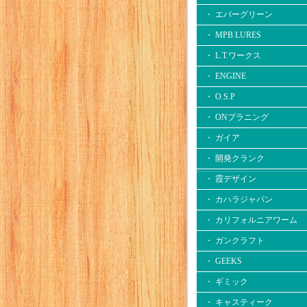
・ エバーグリーン
・ MPB LURES
・ L.T.ワークス
・ ENGINE
・ O.S.P
・ ONプラニング
・ ガイア
・ 開発クランク
・ 霞デザイン
・ カハラジャパン
・ カリフォルニアワーム
・ ガンクラフト
・ GEEKS
・ ギミック
・ キャスティーク