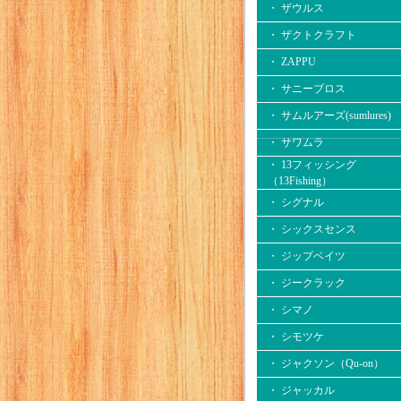
・ ザウルス
・ ザクトクラフト
・ ZAPPU
・ サニーブロス
・ サムルアーズ(sumlures)
・ サワムラ
・ 13フィッシング
（13Fishing）
・ シグナル
・ シックスセンス
・ ジップベイツ
・ ジークラック
・ シマノ
・ シモツケ
・ ジャクソン（Qu-on）
・ ジャッカル