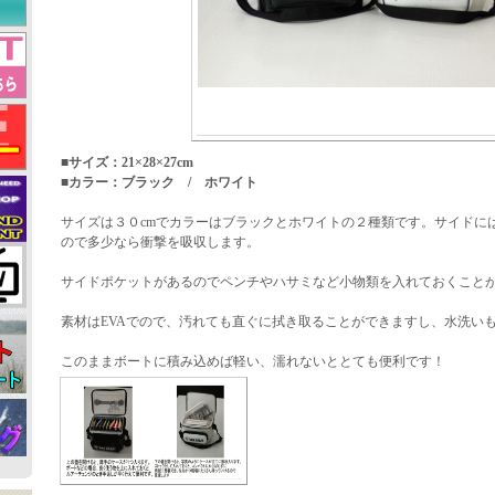
■サイズ：21×28×27cm
■カラー：ブラック / ホワイト
サイズは３０cmでカラーはブラックとホワイトの２種類です。サイドに
ので多少なら衝撃を吸収します。
サイドポケットがあるのでペンチやハサミなど小物類を入れておくこと
素材はEVAでので、汚れても直ぐに拭き取ることができますし、水洗い
このままボートに積み込めば軽い、濡れないととても便利です！