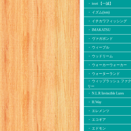
・ issei 【一誠】
・ イズム(ism)
・ イチカワフィッシング
・ IMAKATSU
・ ヴァガボンド
・ ウィーブル
・ ウッドリーム
・ ウォーカーウォーカー
・ ウォーターランド
・ ウィップラッシュ ファ
リー
・ N.L.R Invincible Lures
・ H.Way
・ エレメンツ
・ エコギア
・ エドモン