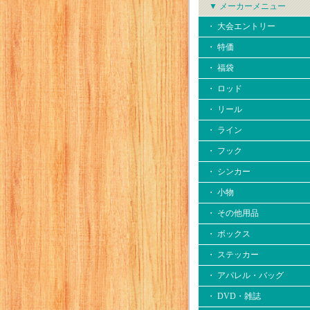
▼ メーカーメニュー
・ 大会エントリー
・ 特価
・ 福袋
・ ロッド
・ リール
・ ライン
・ フック
・ シンカー
・ 小物
・ その他用品
・ ボックス
・ ステッカー
・ アパレル・バッグ
・ DVD・雑誌