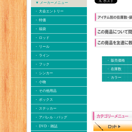
▼ メーカーメニュー
・ 大会エントリー
・ 特価
・ 福袋
・ ロッド
・ リール
・ ライン
・ 販売価格
・ フック
・ 在庫数
・ シンカー
・ カラー
・ 小物
・ その他用品
・ ボックス
・ ステッカー
・ アパレル・バッグ
・ DVD・雑誌