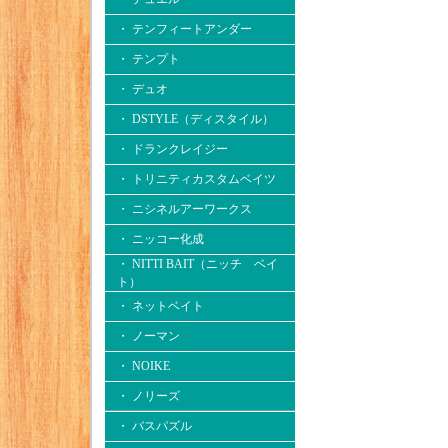
・ テンフィートアンダー
・ テンプト
・ デュオ
・ DSTYLE（ディスタイル）
・ ドランクレイジー
・ トリニティカスタムベイツ
・ ニシネルアーワークス
・ ニッコー化成
・ NITTI BAIT（ニッチ ベイ
ト）
・ ネットベイト
・ ノーマン
・ NOIKE
・ ノリーズ
・ バスパズル