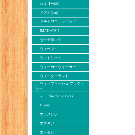
・ issei 【一誠】
・ イズム(ism)
・ イチカワフィッシング
・ IMAKATSU
・ ヴァガボンド
・ ウィーブル
・ ウッドリーム
・ ウォーカーウォーカー
・ ウォーターランド
・ ウィップラッシュ ファクト
リー
・ N.L.R Invincible Lures
・ H.Way
・ エレメンツ
・ エコギア
・ エドモン