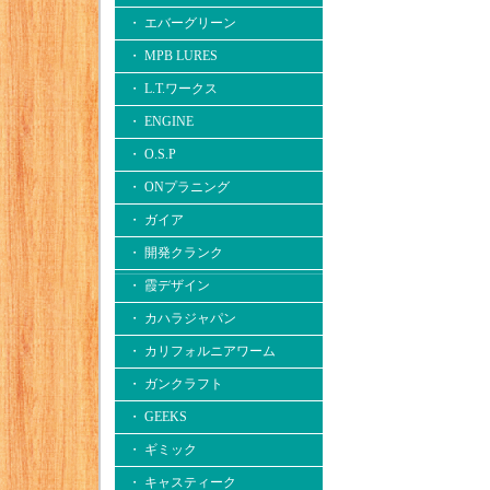
・ エバーグリーン
・ MPB LURES
・ L.T.ワークス
・ ENGINE
・ O.S.P
・ ONプラニング
・ ガイア
・ 開発クランク
・ 霞デザイン
・ カハラジャパン
・ カリフォルニアワーム
・ ガンクラフト
・ GEEKS
・ ギミック
・ キャスティーク