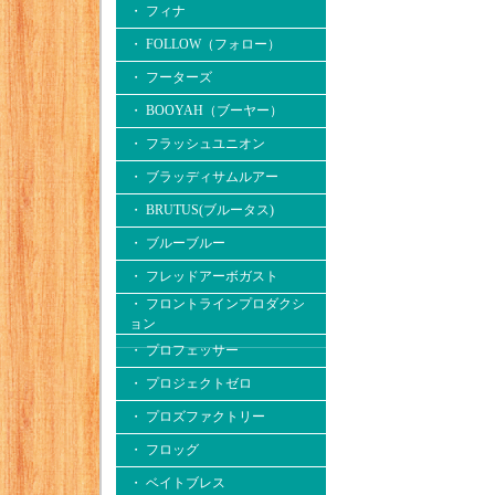
・ フィナ
・ FOLLOW（フォロー）
・ フーターズ
・ BOOYAH（ブーヤー）
・ フラッシュユニオン
・ ブラッディサムルアー
・ BRUTUS(ブルータス)
・ ブルーブルー
・ フレッドアーボガスト
・ フロントラインプロダクシ
ョン
・ プロフェッサー
・ プロジェクトゼロ
・ プロズファクトリー
・ フロッグ
・ ベイトブレス