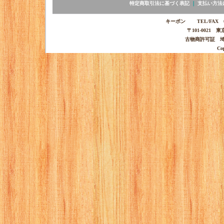
特定商取引法に基づく表記
｜
支払い方法
キーポン TEL/FAX 03-
〒101-0021 
古物商許可証 埼玉
Co