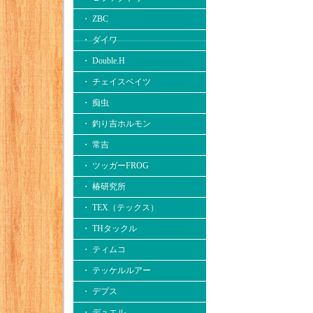
・ ZBC
・ ダイワ
・ Double.H
・ チェイスベイツ
・ 痴虫
・ 釣り吉ホルモン
・ 常吉
・ ツッガーFROG
・ 椿研究所
・ TEX（テックス）
・ THタックル
・ ティムコ
・ テッケルルアー
・ デプス
・ デュエル