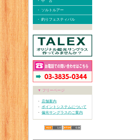
・ 中 古
・ ソルトルアー
・ 釣りフェスティバル
▼ フリーページ
・
店舗案内
・
ポイントシステムについて
・
偏光サングラスのご案内