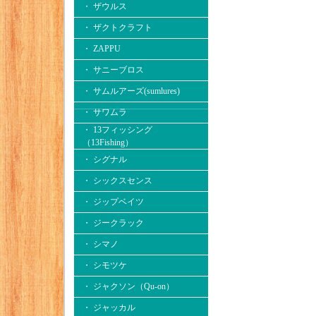
・ ザウルス
・ ザクトクラフト
・ ZAPPU
・ サニーブロス
・ サムルアーズ(sumlures)
・ サワムラ
・ 13フィッシング
（13Fishing）
・ シグナル
・ シックスセンス
・ ジップベイツ
・ ジークラック
・ シマノ
・ シモツケ
・ ジャクソン（Qu-on）
・ ジャッカル