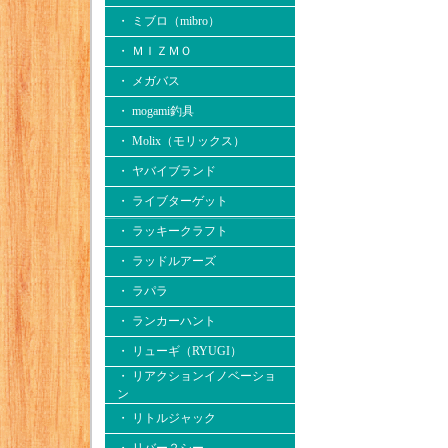
・ ミブロ（mibro）
・ ＭＩＺＭＯ
・ メガバス
・ mogami釣具
・ Molix（モリックス）
・ ヤバイブランド
・ ライブターゲット
・ ラッキークラフト
・ ラッドルアーズ
・ ラパラ
・ ランカーハント
・ リューギ（RYUGI）
・ リアクションイノベーショ
ン
・ リトルジャック