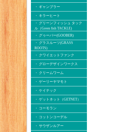
・ ギャンブラー
・ キラーヒート
・ グリーンフィッシュ タック
ル（Green fish TACKLE)
・ グゥーバー(GOOBER)
・ グラスルーツ(GRASS
ROOTS)
・ クワイエットファンク
・ グローデザインワークス
・ クリームワーム
・ ゲーリーヤマモト
・ ケイテック
・ ゲットネット（GETNET）
・ コーモラン
・ コットンコーデル
・ サウザンルアー