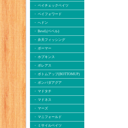
・ ペイチェックベイツ
・ ペイフォワード
・ へドン
・ BeveL(ベベル)
・ 弁天フィッシング
・ ボーマー
・ ホプキンス
・ ボレアス
・ ボトムアップ(BOTTOMUP)
・ ボンバダアグア
・ マドタチ
・ マドネス
・ マーズ
・ マニフォールド
・ ミサイルベイツ