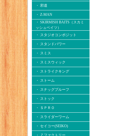
・ 邪道
・ Z-MAN
・ SKIRMISH BAITS（スカミ
ッシュベイツ）
・ スタジオコンポジット
・ スタンドパワー
・ スミス
・ スミスウィック
・ ストライクキング
・ ストーム
・ スナッグプルーフ
・ ストック
・ ＳＰＲＯ
・ スライダーワーム
・ セイコー(SEIKO)
・ Ｚファクトリー