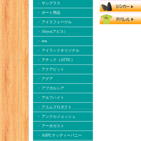
・ サングラス
・ ボート用品
・ アイスフォーゲル
・ Abyss(アビス）
・ ima
・ アイランドオリジナル
・ アチック（ATTIC）
・ アクアビット
・ アグア
・ アブガルシア
・ アルフハイト
・ アユムプロダクト
・ アンクルジョッシュ
・ アーボガスト
・ AHPLマッディーバニー