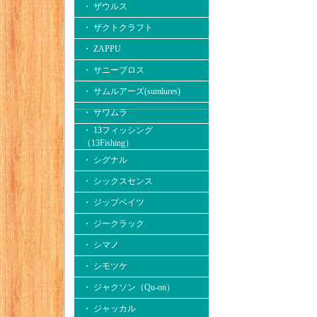
・ ザウルス
・ ザクトクラフト
・ ZAPPU
・ サニーブロス
・ サムルアーズ(sumlures)
・ サワムラ
・ 13フィッシング
（13Fishing）
・ シグナル
・ シックスセンス
・ ジップベイツ
・ ジークラック
・ シマノ
・ シモツケ
・ ジャクソン（Qu-on）
・ ジャッカル