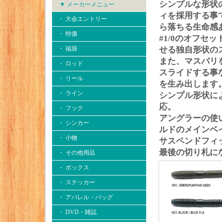
シンプルな形状の
▼ メーカーメニュー
ィを採用する事
・ 大会エントリー
ら落ちる生命感
・ 特価
#1/0のオフ
・ 福袋
せる独自形状の
また、マスバリ
・ ロッド
スライドする事
・ リール
を生み出します
・ ライン
シンプル形状に
応。
・ フック
アングラーの使
・ シンカー
ルドのメインベ
・ 小物
サスペンドフィ
最後の切り札に
・ その他用品
・ ボックス
・ ステッカー
・ アパレル・バッグ
・ DVD・雑誌