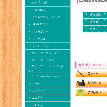
・ issei 【一誠】
・ イズム(ism)
・ 販売価格
・ イチカワフィッシング
・ 在庫数
・ IMAKATSU
・ カラー
・ ヴァガボンド
・ ウィーブル
・ ウッドリーム
・ ウォーカーウォーカー
・ ウォーターランド
・ ウィップラッシュ ファクト
リー
・ N.L.R Invincible Lures
・ H.Way
・ エレメンツ
・ エコギア
・ エドモン