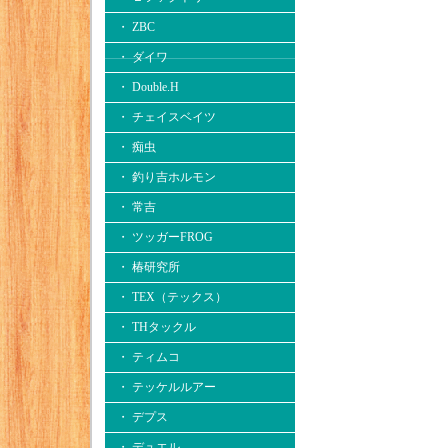
・ ZBC
・ ダイワ
・ Double.H
・ チェイスベイツ
・ 痴虫
・ 釣り吉ホルモン
・ 常吉
・ ツッガーFROG
・ 椿研究所
・ TEX（テックス）
・ THタックル
・ ティムコ
・ テッケルルアー
・ デプス
・ デュエル