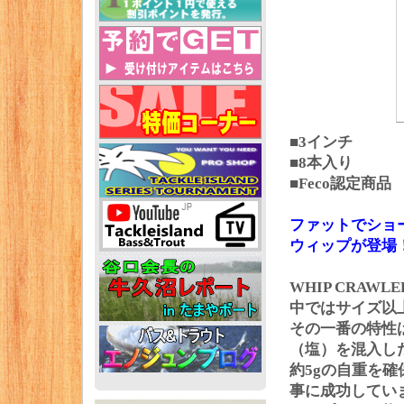
■3インチ
■8本入り
■Feco認定商品
ファットでショ
ウィップが登場
WHIP CRA
中ではサイズ以上の
その一番の特性は、
（塩）を混入した
約5gの自重を
事に成功してい