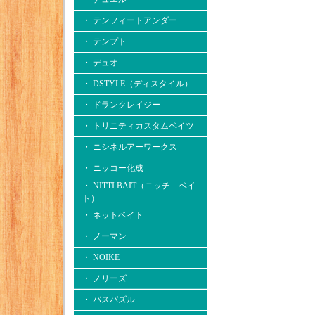
・ テンフィートアンダー
・ テンプト
・ デュオ
・ DSTYLE（ディスタイル）
・ ドランクレイジー
・ トリニティカスタムベイツ
・ ニシネルアーワークス
・ ニッコー化成
・ NITTI BAIT（ニッチ ベイ
ト）
・ ネットベイト
・ ノーマン
・ NOIKE
・ ノリーズ
・ バスパズル