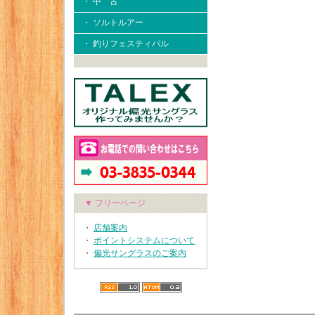
・ 中 古
・ ソルトルアー
・ 釣りフェスティバル
▼ フリーページ
・
店舗案内
・
ポイントシステムについて
・
偏光サングラスのご案内