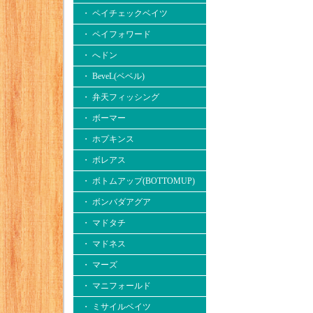
・ ペイチェックベイツ
・ ペイフォワード
・ へドン
・ BeveL(ベベル)
・ 弁天フィッシング
・ ボーマー
・ ホプキンス
・ ボレアス
・ ボトムアップ(BOTTOMUP)
・ ボンバダアグア
・ マドタチ
・ マドネス
・ マーズ
・ マニフォールド
・ ミサイルベイツ