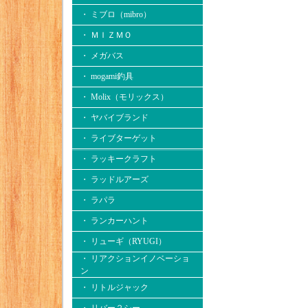
・ ミブロ（mibro）
・ ＭＩＺＭＯ
・ メガバス
・ mogami釣具
・ Molix（モリックス）
・ ヤバイブランド
・ ライブターゲット
・ ラッキークラフト
・ ラッドルアーズ
・ ラパラ
・ ランカーハント
・ リューギ（RYUGI）
・ リアクションイノベーショ
ン
・ リトルジャック