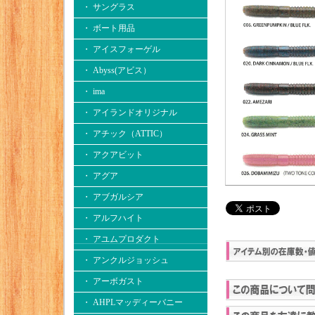
・ サングラス
・ ボート用品
・ アイスフォーゲル
・ Abyss(アビス）
・ ima
・ アイランドオリジナル
・ アチック（ATTIC）
・ アクアビット
・ アグア
・ アブガルシア
・ アルフハイト
・ アユムプロダクト
・ アンクルジョッシュ
・ アーボガスト
・ AHPLマッディーバニー