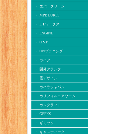
・ エバーグリーン
・ MPB LURES
・ L.T.ワークス
・ ENGINE
・ O.S.P
・ ONプラニング
・ ガイア
・ 開発クランク
・ 霞デザイン
・ カハラジャパン
・ カリフォルニアワーム
・ ガンクラフト
・ GEEKS
・ ギミック
・ キャスティーク