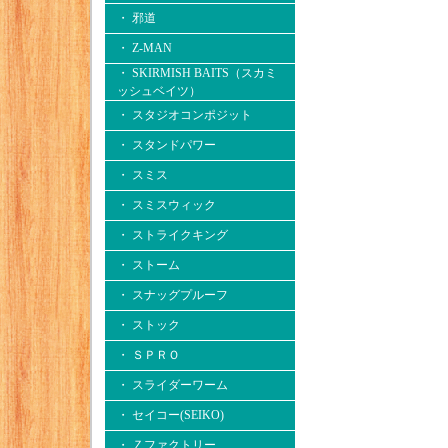
・ 邪道
・ Z-MAN
・ SKIRMISH BAITS（スカミ
ッシュベイツ）
・ スタジオコンポジット
・ スタンドパワー
・ スミス
・ スミスウィック
・ ストライクキング
・ ストーム
・ スナッグプルーフ
・ ストック
・ ＳＰＲＯ
・ スライダーワーム
・ セイコー(SEIKO)
・ Ｚファクトリー