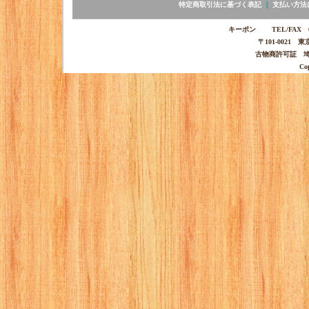
特定商取引法に基づく表記
｜
支払い方法
キーポン TEL/FAX 03-
〒101-0021 
古物商許可証 埼玉
Co