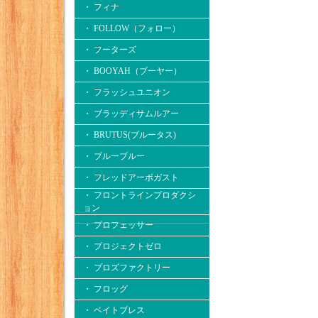
・ フィナ
・ FOLLOW（フォロー）
・ フーターズ
・ BOOYAH（ブーヤー）
・ フラッシュユニオン
・ ブラッディサムルアー
・ BRUTUS(ブルータス)
・ ブルーブルー
・ フレッドアーボガスト
・ フロントラインプロダクシ
ョン
・ プロフェッサー
・ プロジェクトゼロ
・ プロズファクトリー
・ フロッグ
・ ベイトブレス