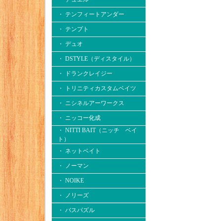
・ テンフィートアンダー
・ テンプト
・ デュオ
・ DSTYLE（ディスタイル）
・ ドランクレイジー
・ トリニティカスタムベイツ
・ ニシネルアーワークス
・ ニッコー化成
・ NITTI BAIT（ニッチ ベイ
ト）
・ ネットベイト
・ ノーマン
・ NOIKE
・ ノリーズ
・ バスパズル