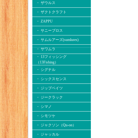
・ ザウルス
・ ザクトクラフト
・ ZAPPU
・ サニーブロス
・ サムルアーズ(sumlures)
・ サワムラ
・ 13フィッシング
（13Fishing）
・ シグナル
・ シックスセンス
・ ジップベイツ
・ ジークラック
・ シマノ
・ シモツケ
・ ジャクソン（Qu-on）
・ ジャッカル