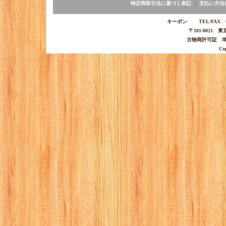
特定商取引法に基づく表記
｜
支払い方法
キーポン TEL/FAX 03-
〒101-0021 
古物商許可証 埼玉
Co