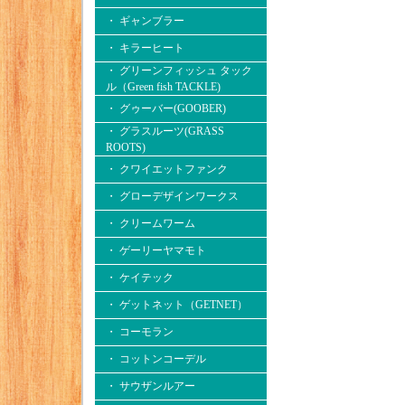
・ ギャンブラー
・ キラーヒート
・ グリーンフィッシュ タック
ル（Green fish TACKLE)
・ グゥーバー(GOOBER)
・ グラスルーツ(GRASS
ROOTS)
・ クワイエットファンク
・ グローデザインワークス
・ クリームワーム
・ ゲーリーヤマモト
・ ケイテック
・ ゲットネット（GETNET）
・ コーモラン
・ コットンコーデル
・ サウザンルアー