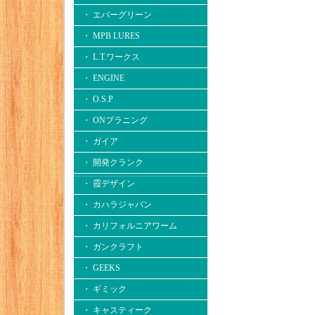
・ エバーグリーン
・ MPB LURES
・ L.T.ワークス
・ ENGINE
・ O.S.P
・ ONプラニング
・ ガイア
・ 開発クランク
・ 霞デザイン
・ カハラジャパン
・ カリフォルニアワーム
・ ガンクラフト
・ GEEKS
・ ギミック
・ キャスティーク