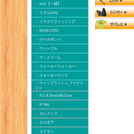
・ issei 【一誠】
・ イズム(ism)
・ イチカワフィッシング
・ IMAKATSU
・ ヴァガボンド
・ ウィーブル
・ ウッドリーム
・ ウォーカーウォーカー
・ ウォーターランド
・ ウィップラッシュ ファクト
リー
・ N.L.R Invincible Lures
・ H.Way
・ エレメンツ
・ エコギア
・ エドモン