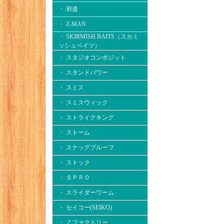
・ 邪道
・ Z-MAN
・ SKIRMISH BAITS（スカミ
ッシュベイツ）
・ スタジオコンポジット
・ スタンドパワー
・ スミス
・ スミスウィック
・ ストライクキング
・ ストーム
・ スナッグプルーフ
・ ストック
・ ＳＰＲＯ
・ スライダーワーム
・ セイコー(SEIKO)
・ Ｚファクトリー