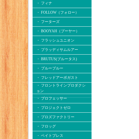
・ フィナ
・ FOLLOW（フォロー）
・ フーターズ
・ BOOYAH（ブーヤー）
・ フラッシュユニオン
・ ブラッディサムルアー
・ BRUTUS(ブルータス)
・ ブルーブルー
・ フレッドアーボガスト
・ フロントラインプロダクシ
ョン
・ プロフェッサー
・ プロジェクトゼロ
・ プロズファクトリー
・ フロッグ
・ ベイトブレス