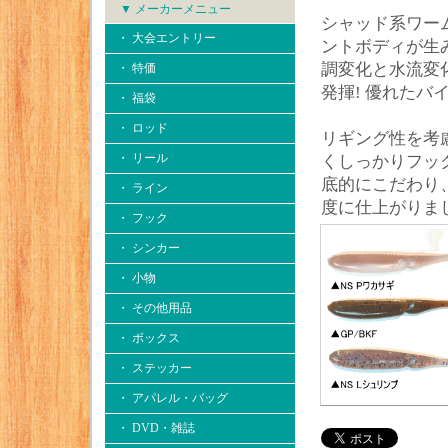
▼ メーカーメニュー
シャッド系ワー
・ 大会エントリー
ントボディが生
調変化と水流変
・ 特価
発揮! 優れたバ
・ 福袋
・ ロッド
リギング性を考
・ リール
くしっかりフッ
底的にこだわり
・ ライン
度に仕上がりました
・ フック
・ シンカー
・ 小物
・ その他用品
・ ボックス
・ ステッカー
・ アパレル・バッグ
・ DVD・雑誌