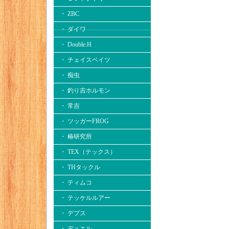
・ ZBC
・ ダイワ
・ Double.H
・ チェイスベイツ
・ 痴虫
・ 釣り吉ホルモン
・ 常吉
・ ツッガーFROG
・ 椿研究所
・ TEX（テックス）
・ THタックル
・ ティムコ
・ テッケルルアー
・ デプス
・ デュエル