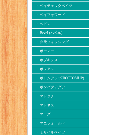
・ ペイチェックベイツ
・ ペイフォワード
・ へドン
・ BeveL(ベベル)
・ 弁天フィッシング
・ ボーマー
・ ホプキンス
・ ボレアス
・ ボトムアップ(BOTTOMUP)
・ ボンバダアグア
・ マドタチ
・ マドネス
・ マーズ
・ マニフォールド
・ ミサイルベイツ