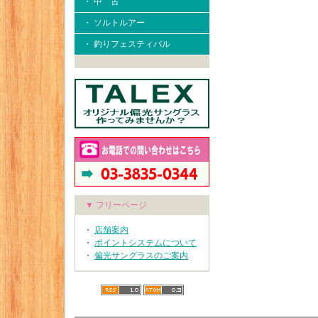
・ 中 古
・ ソルトルアー
・ 釣りフェスティバル
▼ フリーページ
・
店舗案内
・
ポイントシステムについて
・
偏光サングラスのご案内