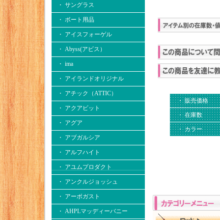
・ サングラス
・ ボート用品
・ アイスフォーゲル
・ Abyss(アビス）
・ ima
・ アイランドオリジナル
・ アチック（ATTIC）
・ 販売価格
・ アクアビット
・ 在庫数
・ アグア
・ カラー
・ アブガルシア
・ アルフハイト
・ アユムプロダクト
・ アンクルジョッシュ
・ アーボガスト
・ AHPLマッディーバニー