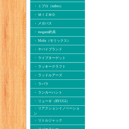
・ ミブロ（mibro）
・ ＭＩＺＭＯ
・ メガバス
・ mogami釣具
・ Molix（モリックス）
・ ヤバイブランド
・ ライブターゲット
・ ラッキークラフト
・ ラッドルアーズ
・ ラパラ
・ ランカーハント
・ リューギ（RYUGI）
・ リアクションイノベーショ
ン
・ リトルジャック