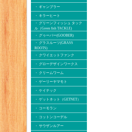
・ ギャンブラー
・ キラーヒート
・ グリーンフィッシュ タック
ル（Green fish TACKLE)
・ グゥーバー(GOOBER)
・ グラスルーツ(GRASS
ROOTS)
・ クワイエットファンク
・ グローデザインワークス
・ クリームワーム
・ ゲーリーヤマモト
・ ケイテック
・ ゲットネット（GETNET）
・ コーモラン
・ コットンコーデル
・ サウザンルアー