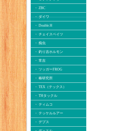
・ ZBC
・ ダイワ
・ Double.H
・ チェイスベイツ
・ 痴虫
・ 釣り吉ホルモン
・ 常吉
・ ツッガーFROG
・ 椿研究所
・ TEX（テックス）
・ THタックル
・ ティムコ
・ テッケルルアー
・ デプス
・ デュエル