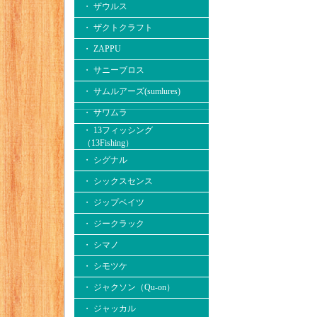
・ ザウルス
・ ザクトクラフト
・ ZAPPU
・ サニーブロス
・ サムルアーズ(sumlures)
・ サワムラ
・ 13フィッシング
（13Fishing）
・ シグナル
・ シックスセンス
・ ジップベイツ
・ ジークラック
・ シマノ
・ シモツケ
・ ジャクソン（Qu-on）
・ ジャッカル