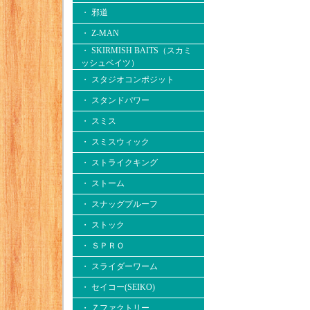
・ 邪道
・ Z-MAN
・ SKIRMISH BAITS（スカミ
ッシュベイツ）
・ スタジオコンポジット
・ スタンドパワー
・ スミス
・ スミスウィック
・ ストライクキング
・ ストーム
・ スナッグプルーフ
・ ストック
・ ＳＰＲＯ
・ スライダーワーム
・ セイコー(SEIKO)
・ Ｚファクトリー