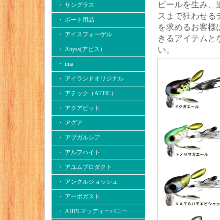
ピールを生み、
・ サングラス
スまで狂わせる
・ ボート用品
を求めるお客様
・ アイスフォーゲル
きるアイテムと
い。
・ Abyss(アビス）
・ ima
・ アイランドオリジナル
・ アチック（ATTIC）
・ アクアビット
・ アグア
・ アブガルシア
・ アルフハイト
・ アユムプロダクト
・ アンクルジョッシュ
・ アーボガスト
・ AHPLマッディーバニー