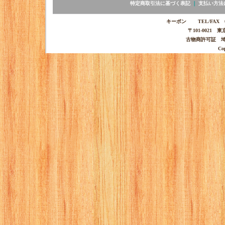
特定商取引法に基づく表記
｜
支払い方法
キーポン TEL/FAX 03-
〒101-0021 
古物商許可証 埼玉
Co