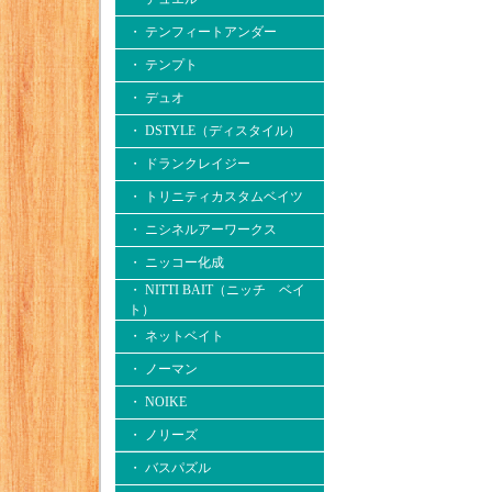
・ テンフィートアンダー
・ テンプト
・ デュオ
・ DSTYLE（ディスタイル）
・ ドランクレイジー
・ トリニティカスタムベイツ
・ ニシネルアーワークス
・ ニッコー化成
・ NITTI BAIT（ニッチ ベイ
ト）
・ ネットベイト
・ ノーマン
・ NOIKE
・ ノリーズ
・ バスパズル