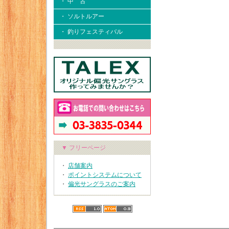
・ 中 古
・ ソルトルアー
・ 釣りフェスティバル
▼ フリーページ
・
店舗案内
・
ポイントシステムについて
・
偏光サングラスのご案内