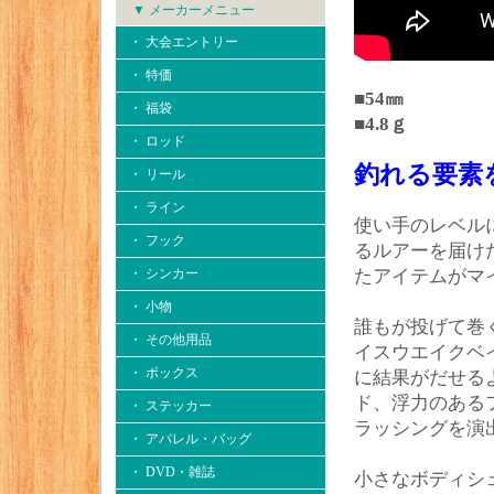
▼ メーカーメニュー
・ 大会エントリー
・ 特価
■54㎜
・ 福袋
■4.8ｇ
・ ロッド
釣れる要素
・ リール
・ ライン
使い手のレベル
・ フック
るルアーを届け
・ シンカー
たアイテムがマ
・ 小物
誰もが投げて巻
・ その他用品
イスウエイクベ
・ ボックス
に結果がだせる
ド、浮力のある
・ ステッカー
ラッシングを演
・ アパレル・バッグ
・ DVD・雑誌
小さなボディシ