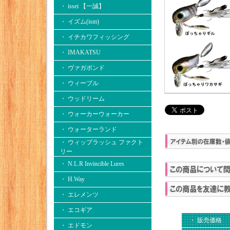
・ issei 【一誠】
・ イズム(ism)
・ イチカワフィッシング
・ IMAKATSU
・ ヴァガボンド
・ ウィーブル
・ ウッドリーム
・ ウォーカーウォーカー
・ ウォーターランド
・ ウィップラッシュ ファクト
リー
・ N.L.R Invincible Lures
・ H.Way
・ エレメンツ
・ エコギア
・ 販売価格
・ エドモン