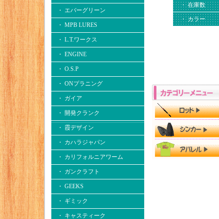
・ 在庫数
・ エバーグリーン
・ カラー
・ MPB LURES
・ L.T.ワークス
・ ENGINE
・ O.S.P
・ ONプラニング
・ ガイア
・ 開発クランク
・ 霞デザイン
・ カハラジャパン
・ カリフォルニアワーム
・ ガンクラフト
・ GEEKS
・ ギミック
・ キャスティーク