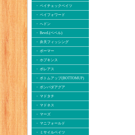
・ ペイチェックベイツ
・ ペイフォワード
・ へドン
・ BeveL(ベベル)
・ 弁天フィッシング
・ ボーマー
・ ホプキンス
・ ボレアス
・ ボトムアップ(BOTTOMUP)
・ ボンバダアグア
・ マドタチ
・ マドネス
・ マーズ
・ マニフォールド
・ ミサイルベイツ