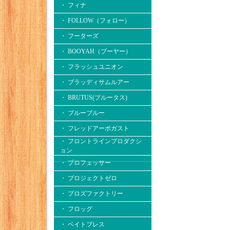
・ フィナ
・ FOLLOW（フォロー）
・ フーターズ
・ BOOYAH（ブーヤー）
・ フラッシュユニオン
・ ブラッディサムルアー
・ BRUTUS(ブルータス)
・ ブルーブルー
・ フレッドアーボガスト
・ フロントラインプロダクシ
ョン
・ プロフェッサー
・ プロジェクトゼロ
・ プロズファクトリー
・ フロッグ
・ ベイトブレス