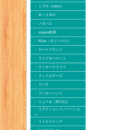
・ ミブロ（mibro）
・ ＭＩＺＭＯ
・ メガバス
・ mogami釣具
・ Molix（モリックス）
・ ヤバイブランド
・ ライブターゲット
・ ラッキークラフト
・ ラッドルアーズ
・ ラパラ
・ ランカーハント
・ リューギ（RYUGI）
・ リアクションイノベーショ
ン
・ リトルジャック