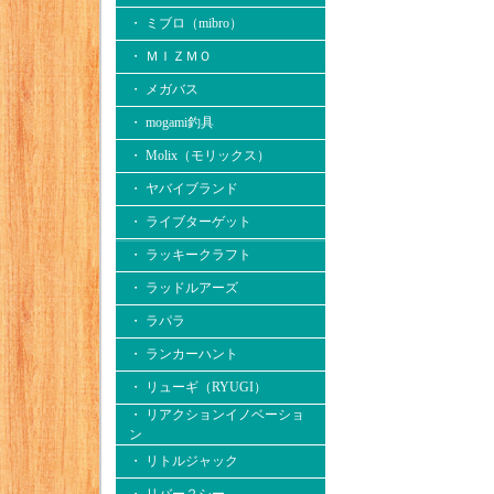
・ ミブロ（mibro）
・ ＭＩＺＭＯ
・ メガバス
・ mogami釣具
・ Molix（モリックス）
・ ヤバイブランド
・ ライブターゲット
・ ラッキークラフト
・ ラッドルアーズ
・ ラパラ
・ ランカーハント
・ リューギ（RYUGI）
・ リアクションイノベーショ
ン
・ リトルジャック