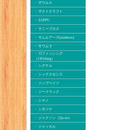
・ ザウルス
・ ザクトクラフト
・ ZAPPU
・ サニーブロス
・ サムルアーズ(sumlures)
・ サワムラ
・ 13フィッシング
（13Fishing）
・ シグナル
・ シックスセンス
・ ジップベイツ
・ ジークラック
・ シマノ
・ シモツケ
・ ジャクソン（Qu-on）
・ ジャッカル