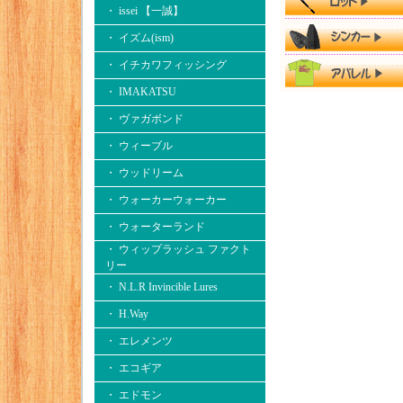
・ issei 【一誠】
・ イズム(ism)
・ イチカワフィッシング
・ IMAKATSU
・ ヴァガボンド
・ ウィーブル
・ ウッドリーム
・ ウォーカーウォーカー
・ ウォーターランド
・ ウィップラッシュ ファクト
リー
・ N.L.R Invincible Lures
・ H.Way
・ エレメンツ
・ エコギア
・ エドモン