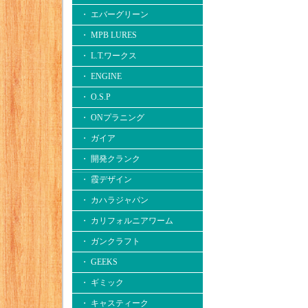
・ エバーグリーン
・ MPB LURES
・ L.T.ワークス
・ ENGINE
・ O.S.P
・ ONプラニング
・ ガイア
・ 開発クランク
・ 霞デザイン
・ カハラジャパン
・ カリフォルニアワーム
・ ガンクラフト
・ GEEKS
・ ギミック
・ キャスティーク