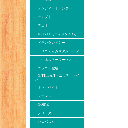
・ テンフィートアンダー
・ テンプト
・ デュオ
・ DSTYLE（ディスタイル）
・ ドランクレイジー
・ トリニティカスタムベイツ
・ ニシネルアーワークス
・ ニッコー化成
・ NITTI BAIT（ニッチ ベイ
ト）
・ ネットベイト
・ ノーマン
・ NOIKE
・ ノリーズ
・ バスパズル