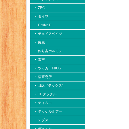
・ ZBC
・ ダイワ
・ Double.H
・ チェイスベイツ
・ 痴虫
・ 釣り吉ホルモン
・ 常吉
・ ツッガーFROG
・ 椿研究所
・ TEX（テックス）
・ THタックル
・ ティムコ
・ テッケルルアー
・ デプス
・ デュエル