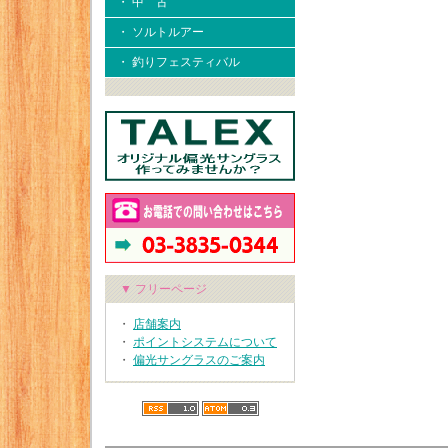
・ 中 古
・ ソルトルアー
・ 釣りフェスティバル
▼ フリーページ
・
店舗案内
・
ポイントシステムについて
・
偏光サングラスのご案内