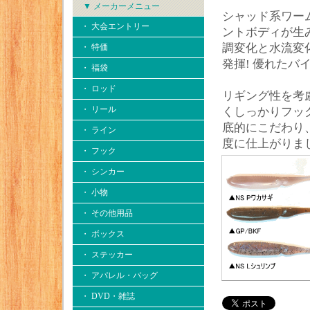
▼ メーカーメニュー
シャッド系ワー
・ 大会エントリー
ントボディが生
調変化と水流変
・ 特価
発揮! 優れたバ
・ 福袋
・ ロッド
リギング性を考
・ リール
くしっかりフッ
底的にこだわり
・ ライン
度に仕上がりました
・ フック
・ シンカー
・ 小物
・ その他用品
・ ボックス
・ ステッカー
・ アパレル・バッグ
・ DVD・雑誌