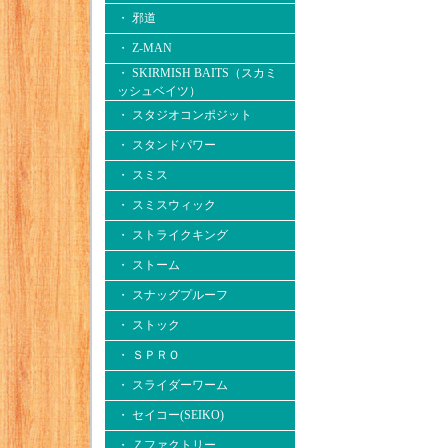
・ 邪道
・ Z-MAN
・ SKIRMISH BAITS（スカミ
ッシュベイツ）
・ スタジオコンポジット
・ スタンドパワー
・ スミス
・ スミスウィック
・ ストライクキング
・ ストーム
・ スナッグプルーフ
・ ストック
・ ＳＰＲＯ
・ スライダーワーム
・ セイコー(SEIKO)
・ Ｚファクトリー