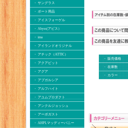
・ サングラス
・ ボート用品
・ アイスフォーゲル
・ Abyss(アビス）
・ ima
・ アイランドオリジナル
・ アチック（ATTIC）
・ 販売価格
・ アクアビット
・ 在庫数
・ アグア
・ カラー
・ アブガルシア
・ アルフハイト
・ アユムプロダクト
・ アンクルジョッシュ
・ アーボガスト
・ AHPLマッディーバニー