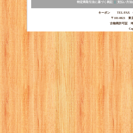
特定商取引法に基づく表記
｜
支払い方法
キーポン TEL/FAX 03-
〒101-0021 
古物商許可証 埼玉
Co