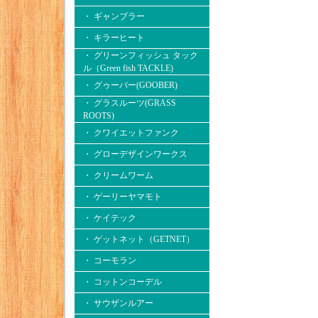
・ ギャンブラー
・ キラーヒート
・ グリーンフィッシュ タック
ル（Green fish TACKLE)
・ グゥーバー(GOOBER)
・ グラスルーツ(GRASS
ROOTS)
・ クワイエットファンク
・ グローデザインワークス
・ クリームワーム
・ ゲーリーヤマモト
・ ケイテック
・ ゲットネット（GETNET）
・ コーモラン
・ コットンコーデル
・ サウザンルアー