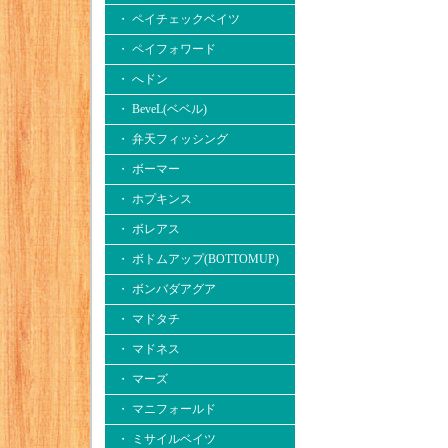
・ ペイチェックベイツ
・ ペイフォワード
・ へドン
・ BeveL(ベベル)
・ 弁天フィッシング
・ ボーマー
・ ホプキンス
・ ボレアス
・ ボトムアップ(BOTTOMUP)
・ ボンバダアグア
・ マドタチ
・ マドネス
・ マーズ
・ マニフォールド
・ ミサイルベイツ