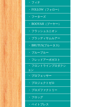
・ フィナ
・ FOLLOW（フォロー）
・ フーターズ
・ BOOYAH（ブーヤー）
・ フラッシュユニオン
・ ブラッディサムルアー
・ BRUTUS(ブルータス)
・ ブルーブルー
・ フレッドアーボガスト
・ フロントラインプロダクシ
ョン
・ プロフェッサー
・ プロジェクトゼロ
・ プロズファクトリー
・ フロッグ
・ ベイトブレス