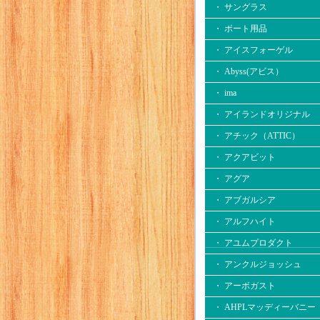
・ サングラス
・ ボート用品
・ アイスフォーゲル
・ Abyss(アビス）
・ ima
・ アイランドオリジナル
・ アチック（ATTIC）
・ アクアビット
・ アグア
・ アブガルシア
・ アルフハイト
・ アユムプロダクト
・ アンクルジョッシュ
・ アーボガスト
・ AHPLマッディーバニー