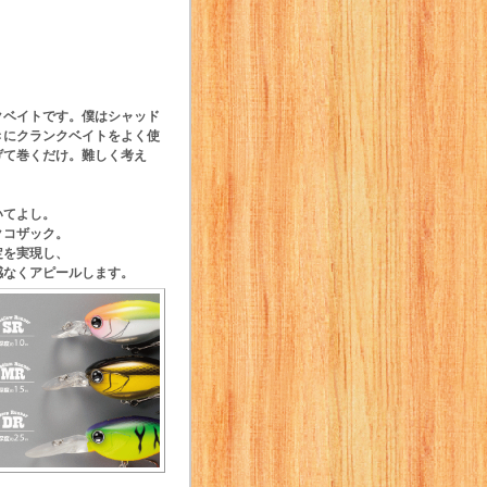
クベイトです。僕はシャッド
きにクランクベイトをよく使
げて巻くだけ。難しく考え
いてよし。
クコザック。
定を実現し、
感なくアピールします。