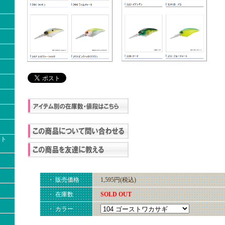
クト
・ 販売価格
1,595円(税込)
・ 在庫数
SOLD OUT
・ カラー