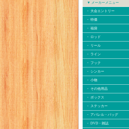
▼ メーカーメニュー
・ 大会エントリー
・ 特価
・ 福袋
・ ロッド
・ リール
・ ライン
・ フック
・ シンカー
・ 小物
・ その他用品
・ ボックス
・ ステッカー
・ アパレル・バッグ
・ DVD・雑誌