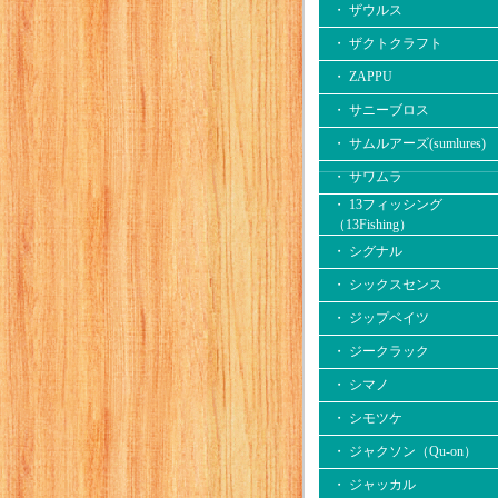
・ ザウルス
・ ザクトクラフト
・ ZAPPU
・ サニーブロス
・ サムルアーズ(sumlures)
・ サワムラ
・ 13フィッシング
（13Fishing）
・ シグナル
・ シックスセンス
・ ジップベイツ
・ ジークラック
・ シマノ
・ シモツケ
・ ジャクソン（Qu-on）
・ ジャッカル