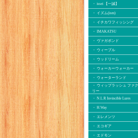
・ issei 【一誠】
・ イズム(ism)
・ イチカワフィッシング
・ IMAKATSU
・ ヴァガボンド
・ ウィーブル
・ ウッドリーム
・ ウォーカーウォーカー
・ ウォーターランド
・ ウィップラッシュ ファ
リー
・ N.L.R Invincible Lures
・ H.Way
・ エレメンツ
・ エコギア
・ エドモン