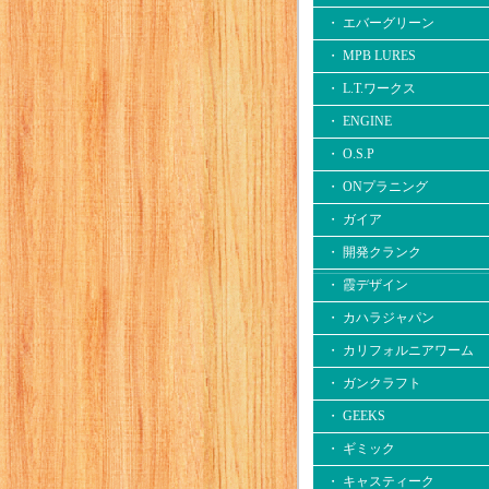
・ エバーグリーン
・ MPB LURES
・ L.T.ワークス
・ ENGINE
・ O.S.P
・ ONプラニング
・ ガイア
・ 開発クランク
・ 霞デザイン
・ カハラジャパン
・ カリフォルニアワーム
・ ガンクラフト
・ GEEKS
・ ギミック
・ キャスティーク