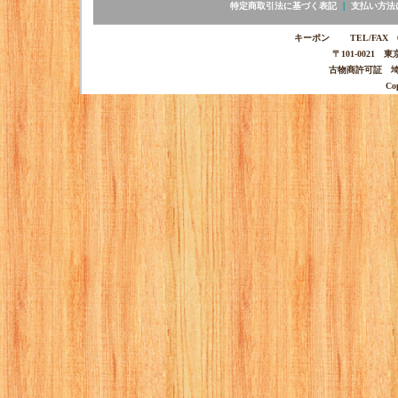
特定商取引法に基づく表記
｜
支払い方法
キーポン TEL/FAX 03-
〒101-0021 
古物商許可証 埼玉
Co