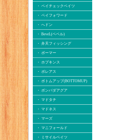
・ ペイチェックベイツ
・ ペイフォワード
・ へドン
・ BeveL(ベベル)
・ 弁天フィッシング
・ ボーマー
・ ホプキンス
・ ボレアス
・ ボトムアップ(BOTTOMUP)
・ ボンバダアグア
・ マドタチ
・ マドネス
・ マーズ
・ マニフォールド
・ ミサイルベイツ