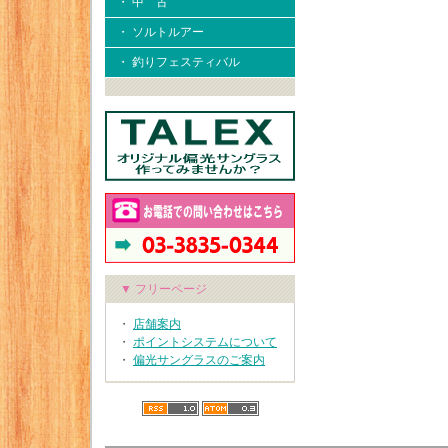
・ 中 古
・ ソルトルアー
・ 釣りフェスティバル
▼ フリーページ
・
店舗案内
・
ポイントシステムについて
・
偏光サングラスのご案内