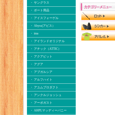
・ サングラス
・ ボート用品
・ アイスフォーゲル
・ Abyss(アビス）
・ ima
・ アイランドオリジナル
・ アチック（ATTIC）
・ アクアビット
・ アグア
・ アブガルシア
・ アルフハイト
・ アユムプロダクト
・ アンクルジョッシュ
・ アーボガスト
・ AHPLマッディーバニー