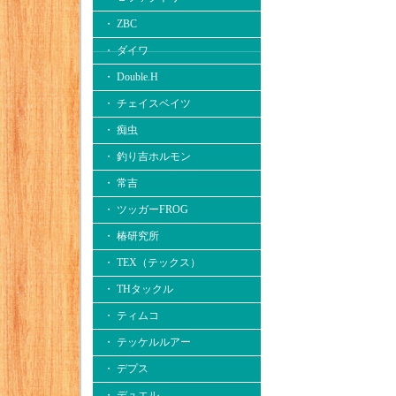
・ ZBC
・ ダイワ
・ Double.H
・ チェイスベイツ
・ 痴虫
・ 釣り吉ホルモン
・ 常吉
・ ツッガーFROG
・ 椿研究所
・ TEX（テックス）
・ THタックル
・ ティムコ
・ テッケルルアー
・ デプス
・ デュエル