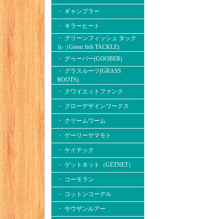
・ ギャンブラー
・ キラーヒート
・ グリーンフィッシュ タック
ル（Green fish TACKLE)
・ グゥーバー(GOOBER)
・ グラスルーツ(GRASS
ROOTS)
・ クワイエットファンク
・ グローデザインワークス
・ クリームワーム
・ ゲーリーヤマモト
・ ケイテック
・ ゲットネット（GETNET）
・ コーモラン
・ コットンコーデル
・ サウザンルアー