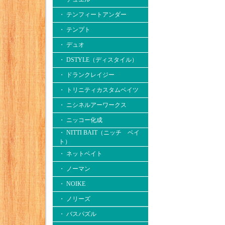
・ テンフィートアンダー
・ テンプト
・ デュオ
・ DSTYLE（ディスタイル）
・ ドランクレイジー
・ トリニティカスタムベイツ
・ ニシネルアーワークス
・ ニッコー化成
・ NITTI BAIT（ニッチ ベイ
ト）
・ ネットベイト
・ ノーマン
・ NOIKE
・ ノリーズ
・ バスパズル