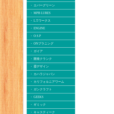
・ エバーグリーン
・ MPB LURES
・ L.T.ワークス
・ ENGINE
・ O.S.P
・ ONプラニング
・ ガイア
・ 開発クランク
・ 霞デザイン
・ カハラジャパン
・ カリフォルニアワーム
・ ガンクラフト
・ GEEKS
・ ギミック
・ キャスティーク