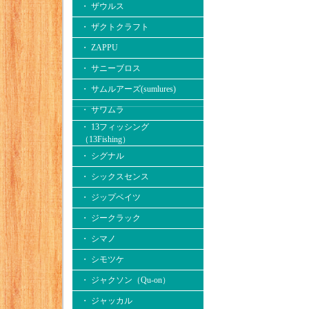
・ ザウルス
・ ザクトクラフト
・ ZAPPU
・ サニーブロス
・ サムルアーズ(sumlures)
・ サワムラ
・ 13フィッシング
（13Fishing）
・ シグナル
・ シックスセンス
・ ジップベイツ
・ ジークラック
・ シマノ
・ シモツケ
・ ジャクソン（Qu-on）
・ ジャッカル