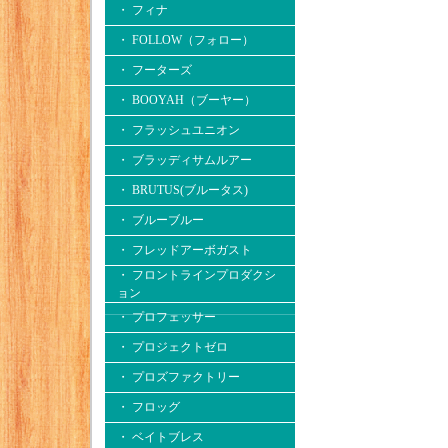
・ フィナ
・ FOLLOW（フォロー）
・ フーターズ
・ BOOYAH（ブーヤー）
・ フラッシュユニオン
・ ブラッディサムルアー
・ BRUTUS(ブルータス)
・ ブルーブルー
・ フレッドアーボガスト
・ フロントラインプロダクシ
ョン
・ プロフェッサー
・ プロジェクトゼロ
・ プロズファクトリー
・ フロッグ
・ ベイトブレス