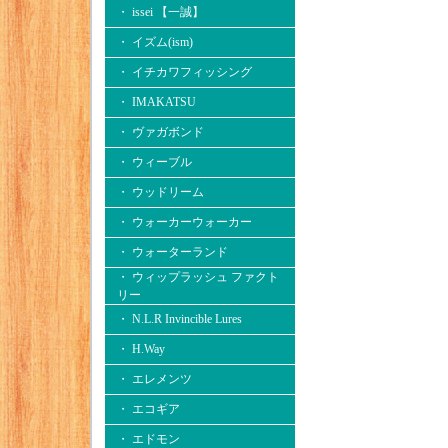
・ issei 【一誠】
・ イズム(ism)
・ イチカワフィッシング
・ IMAKATSU
・ ヴァガボンド
・ ウィーブル
・ ウッドリーム
・ ウォーカーウォーカー
・ ウォーターランド
・ ウィップラッシュ ファクト
リー
・ N.L.R Invincible Lures
・ H.Way
・ エレメンツ
・ エコギア
・ エドモン