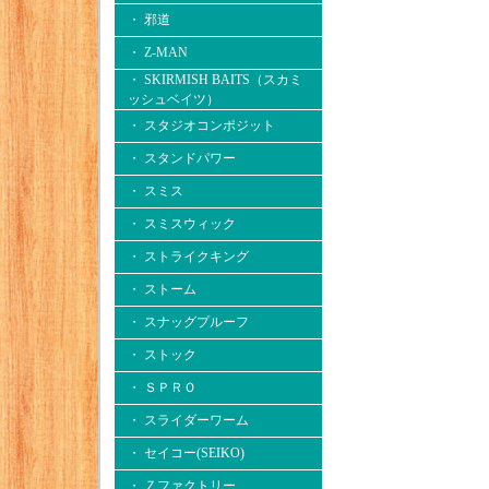
・ 邪道
・ Z-MAN
・ SKIRMISH BAITS（スカミ
ッシュベイツ）
・ スタジオコンポジット
・ スタンドパワー
・ スミス
・ スミスウィック
・ ストライクキング
・ ストーム
・ スナッグプルーフ
・ ストック
・ ＳＰＲＯ
・ スライダーワーム
・ セイコー(SEIKO)
・ Ｚファクトリー