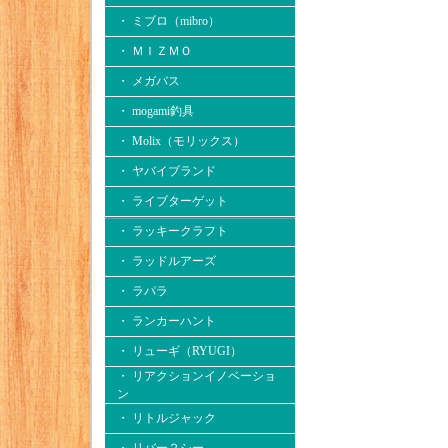
・ ミブロ（mibro）
・ ＭＩＺＭＯ
・ メガバス
・ mogami釣具
・ Molix（モリックス）
・ ヤバイブランド
・ ライブターゲット
・ ラッキークラフト
・ ラッドルアーズ
・ ラパラ
・ ランカーハント
・ リューギ（RYUGI）
・ リアクションイノベーショ
ン
・ リトルジャック