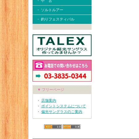
・ 中 古
・ ソルトルアー
・ 釣りフェスティバル
▼ フリーページ
・
店舗案内
・
ポイントシステムについて
・
偏光サングラスのご案内