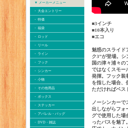
▼ メーカーメニュー
・ 大会エントリー
・ 特価
■3インチ
・ 福袋
■10本入り
■エコ
・ ロッド
・ リール
魅惑のスライド
・ ライン
ク3”が登場。
・ フック
国の津々浦々の
ではなくスモー
・ シンカー
発揮。フック装
・ 小物
を指した場合、
・ その他用品
ただければベス
・ ボックス
ノーシンカーで
・ ステッカー
出しながらフォ
・ アパレル・バッグ
グで使用した場
ったバスを魅了。
・ DVD・雑誌