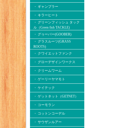
・ ギャンブラー
・ キラーヒート
・ グリーンフィッシュ タック
ル（Green fish TACKLE)
・ グゥーバー(GOOBER)
・ グラスルーツ(GRASS
ROOTS)
・ クワイエットファンク
・ グローデザインワークス
・ クリームワーム
・ ゲーリーヤマモト
・ ケイテック
・ ゲットネット（GETNET）
・ コーモラン
・ コットンコーデル
・ サウザンルアー