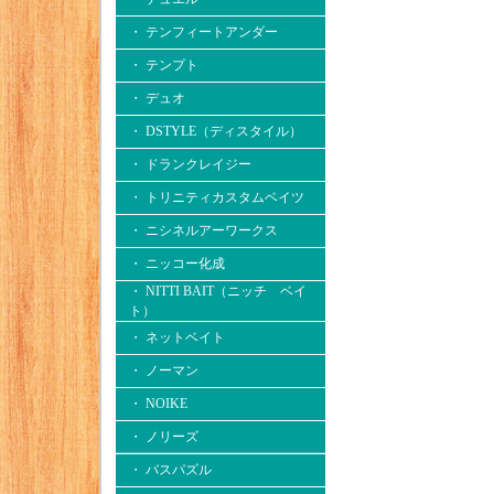
・ テンフィートアンダー
・ テンプト
・ デュオ
・ DSTYLE（ディスタイル）
・ ドランクレイジー
・ トリニティカスタムベイツ
・ ニシネルアーワークス
・ ニッコー化成
・ NITTI BAIT（ニッチ ベイ
ト）
・ ネットベイト
・ ノーマン
・ NOIKE
・ ノリーズ
・ バスパズル