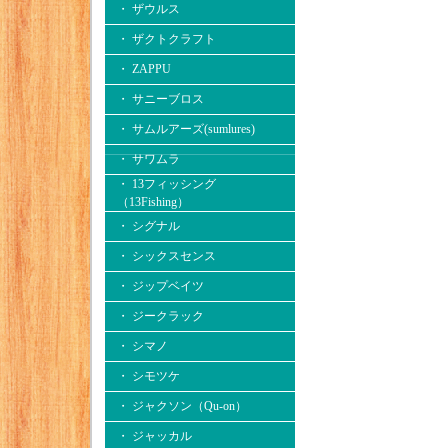
・ ザウルス
・ ザクトクラフト
・ ZAPPU
・ サニーブロス
・ サムルアーズ(sumlures)
・ サワムラ
・ 13フィッシング
（13Fishing）
・ シグナル
・ シックスセンス
・ ジップベイツ
・ ジークラック
・ シマノ
・ シモツケ
・ ジャクソン（Qu-on）
・ ジャッカル