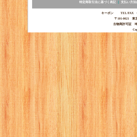
特定商取引法に基づく表記
｜
支払い方法
キーポン TEL/FAX 03-
〒101-0021 
古物商許可証 埼玉
Co