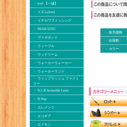
・ issei 【一誠】
・ イズム(ism)
・ イチカワフィッシング
・ IMAKATSU
・ 販売価格
・ ヴァガボンド
・ 在庫数
・ ウィーブル
・ カラー
・ ウッドリーム
・ ウォーカーウォーカー
・ ウォーターランド
・ ウィップラッシュ ファクト
リー
・ N.L.R Invincible Lures
・ H.Way
・ エレメンツ
・ エコギア
・ エドモン