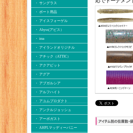
応でトーナメン
・ サングラス
・ ボート用品
・ アイスフォーゲル
・ Abyss(アビス）
・ ima
・ アイランドオリジナル
・ アチック（ATTIC）
・ アクアビット
・ アグア
・ アブガルシア
・ アルフハイト
・ アユムプロダクト
・ アンクルジョッシュ
・ アーボガスト
・ AHPLマッディーバニー