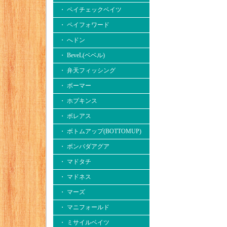
・ ペイチェックベイツ
・ ペイフォワード
・ へドン
・ BeveL(ベベル)
・ 弁天フィッシング
・ ボーマー
・ ホプキンス
・ ボレアス
・ ボトムアップ(BOTTOMUP)
・ ボンバダアグア
・ マドタチ
・ マドネス
・ マーズ
・ マニフォールド
・ ミサイルベイツ