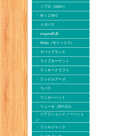
・ ミブロ（mibro）
・ ＭＩＺＭＯ
・ メガバス
・ mogami釣具
・ Molix（モリックス）
・ ヤバイブランド
・ ライブターゲット
・ ラッキークラフト
・ ラッドルアーズ
・ ラパラ
・ ランカーハント
・ リューギ（RYUGI）
・ リアクションイノベーショ
ン
・ リトルジャック