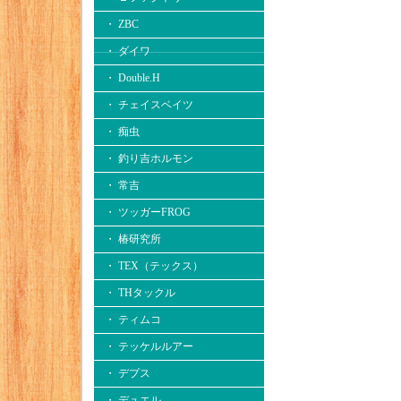
・ ZBC
・ ダイワ
・ Double.H
・ チェイスベイツ
・ 痴虫
・ 釣り吉ホルモン
・ 常吉
・ ツッガーFROG
・ 椿研究所
・ TEX（テックス）
・ THタックル
・ ティムコ
・ テッケルルアー
・ デプス
・ デュエル