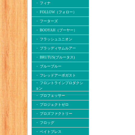
・ フィナ
・ FOLLOW（フォロー）
・ フーターズ
・ BOOYAH（ブーヤー）
・ フラッシュユニオン
・ ブラッディサムルアー
・ BRUTUS(ブルータス)
・ ブルーブルー
・ フレッドアーボガスト
・ フロントラインプロダクシ
ョン
・ プロフェッサー
・ プロジェクトゼロ
・ プロズファクトリー
・ フロッグ
・ ベイトブレス