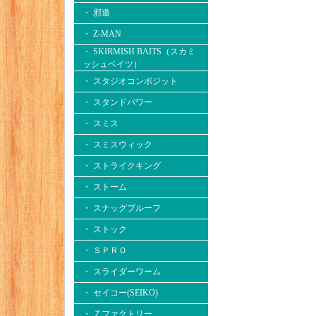
・ 邪道
・ Z-MAN
・ SKIRMISH BAITS（スカミ
ッシュベイツ）
・ スタジオコンポジット
・ スタンドパワー
・ スミス
・ スミスウィック
・ ストライクキング
・ ストーム
・ スナッグプルーフ
・ ストック
・ ＳＰＲＯ
・ スライダーワーム
・ セイコー(SEIKO)
・ Ｚファクトリー