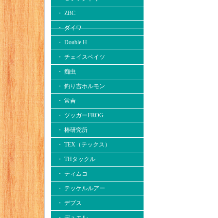
・ ZBC
・ ダイワ
・ Double.H
・ チェイスベイツ
・ 痴虫
・ 釣り吉ホルモン
・ 常吉
・ ツッガーFROG
・ 椿研究所
・ TEX（テックス）
・ THタックル
・ ティムコ
・ テッケルルアー
・ デプス
・ デュエル