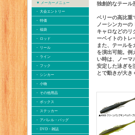
▼ メーカーメニュー
独創的なテール
・ 大会エントリー
ベリーの高比重
・ 特価
ノーシンカーの
・ 福袋
キャロなどのリ
ーベイトのトレ
・ ロッド
また、テールを
・ リール
を演出可能。例
・ ライン
い時は、ノーマ
安定した泳ぎを
・ フック
とで動きが大き
・ シンカー
・ 小物
・ その他用品
・ ボックス
・ ステッカー
・ アパレル・バッグ
・ DVD・雑誌