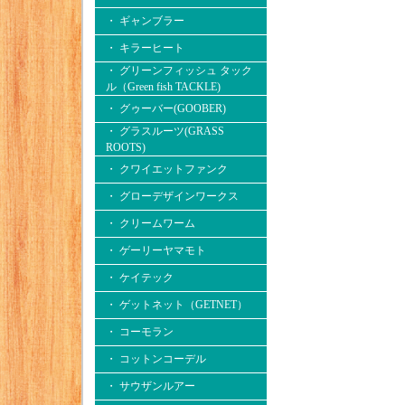
・ ギャンブラー
・ キラーヒート
・ グリーンフィッシュ タック
ル（Green fish TACKLE)
・ グゥーバー(GOOBER)
・ グラスルーツ(GRASS
ROOTS)
・ クワイエットファンク
・ グローデザインワークス
・ クリームワーム
・ ゲーリーヤマモト
・ ケイテック
・ ゲットネット（GETNET）
・ コーモラン
・ コットンコーデル
・ サウザンルアー