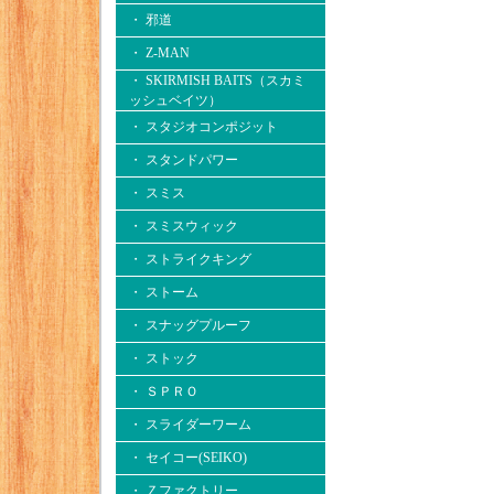
・ 邪道
・ Z-MAN
・ SKIRMISH BAITS（スカミ
ッシュベイツ）
・ スタジオコンポジット
・ スタンドパワー
・ スミス
・ スミスウィック
・ ストライクキング
・ ストーム
・ スナッグプルーフ
・ ストック
・ ＳＰＲＯ
・ スライダーワーム
・ セイコー(SEIKO)
・ Ｚファクトリー