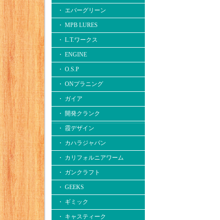
・ エバーグリーン
・ MPB LURES
・ L.T.ワークス
・ ENGINE
・ O.S.P
・ ONプラニング
・ ガイア
・ 開発クランク
・ 霞デザイン
・ カハラジャパン
・ カリフォルニアワーム
・ ガンクラフト
・ GEEKS
・ ギミック
・ キャスティーク