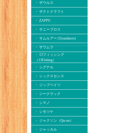
・ ザウルス
・ ザクトクラフト
・ ZAPPU
・ サニーブロス
・ サムルアーズ(sumlures)
・ サワムラ
・ 13フィッシング
（13Fishing）
・ シグナル
・ シックスセンス
・ ジップベイツ
・ ジークラック
・ シマノ
・ シモツケ
・ ジャクソン（Qu-on）
・ ジャッカル