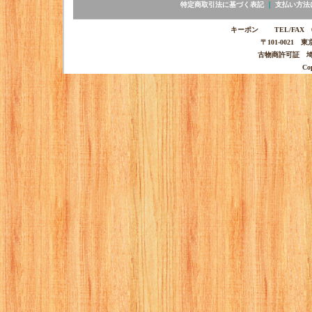
特定商取引法に基づく表記
｜
支払い方法
キーポン TEL/FAX 03-
〒101-0021 
古物商許可証 埼玉
Co