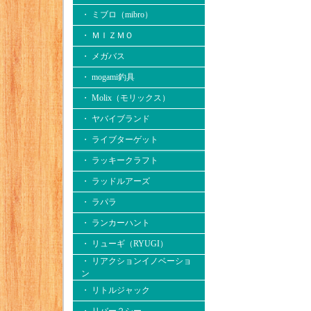
・ ミブロ（mibro）
・ ＭＩＺＭＯ
・ メガバス
・ mogami釣具
・ Molix（モリックス）
・ ヤバイブランド
・ ライブターゲット
・ ラッキークラフト
・ ラッドルアーズ
・ ラパラ
・ ランカーハント
・ リューギ（RYUGI）
・ リアクションイノベーショ
ン
・ リトルジャック