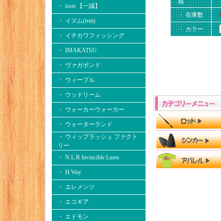
格
・ issei 【一誠】
・ 在庫数
・ イズム(ism)
・ カラー
・ イチカワフィッシング
・ IMAKATSU
・ ヴァガボンド
・ ウィーブル
・ ウッドリーム
・ ウォーカーウォーカー
・ ウォーターランド
・ ウィップラッシュ ファクト
リー
・ N.L.R Invincible Lures
・ H.Way
・ エレメンツ
・ エコギア
・ エドモン