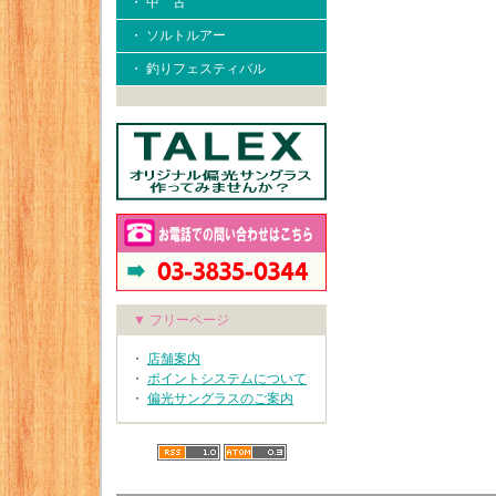
・ 中 古
・ ソルトルアー
・ 釣りフェスティバル
▼ フリーページ
・
店舗案内
・
ポイントシステムについて
・
偏光サングラスのご案内