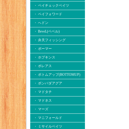
・ ペイチェックベイツ
・ ペイフォワード
・ へドン
・ BeveL(ベベル)
・ 弁天フィッシング
・ ボーマー
・ ホプキンス
・ ボレアス
・ ボトムアップ(BOTTOMUP)
・ ボンバダアグア
・ マドタチ
・ マドネス
・ マーズ
・ マニフォールド
・ ミサイルベイツ