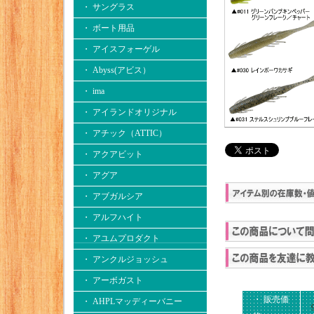
・ サングラス
・ ボート用品
・ アイスフォーゲル
・ Abyss(アビス）
・ ima
・ アイランドオリジナル
・ アチック（ATTIC）
・ アクアビット
・ アグア
・ アブガルシア
・ アルフハイト
・ アユムプロダクト
・ アンクルジョッシュ
・ アーボガスト
・ 販売価
・ AHPLマッディーバニー