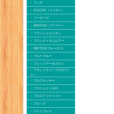
・ フィナ
・ FOLLOW（フォロー）
・ フーターズ
・ BOOYAH（ブーヤー）
・ フラッシュユニオン
・ ブラッディサムルアー
・ BRUTUS(ブルータス)
・ ブルーブルー
・ フレッドアーボガスト
・ フロントラインプロダクシ
ョン
・ プロフェッサー
・ プロジェクトゼロ
・ プロズファクトリー
・ フロッグ
・ ベイトブレス