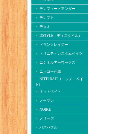
・ テンフィートアンダー
・ テンプト
・ デュオ
・ DSTYLE（ディスタイル）
・ ドランクレイジー
・ トリニティカスタムベイツ
・ ニシネルアーワークス
・ ニッコー化成
・ NITTI BAIT（ニッチ ベイ
ト）
・ ネットベイト
・ ノーマン
・ NOIKE
・ ノリーズ
・ バスパズル