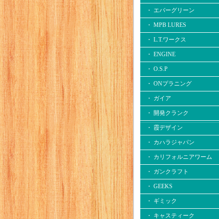
・ エバーグリーン
・ MPB LURES
・ L.T.ワークス
・ ENGINE
・ O.S.P
・ ONプラニング
・ ガイア
・ 開発クランク
・ 霞デザイン
・ カハラジャパン
・ カリフォルニアワーム
・ ガンクラフト
・ GEEKS
・ ギミック
・ キャスティーク