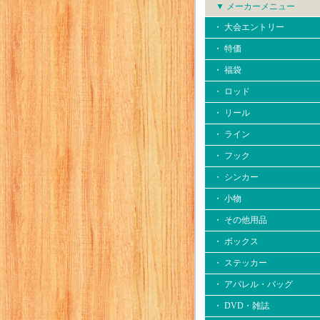
▼ メーカーメニュー
・ 大会エントリー
・ 特価
・ 福袋
・ ロッド
・ リール
・ ライン
・ フック
・ シンカー
・ 小物
・ その他用品
・ ボックス
・ ステッカー
・ アパレル・バッグ
・ DVD・雑誌