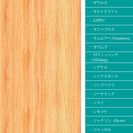
・ ザウルス
・ ザクトクラフト
・ ZAPPU
・ サニーブロス
・ サムルアーズ(sumlures)
・ サワムラ
・ 13フィッシング
（13Fishing）
・ シグナル
・ シックスセンス
・ ジップベイツ
・ ジークラック
・ シマノ
・ シモツケ
・ ジャクソン（Qu-on）
・ ジャッカル