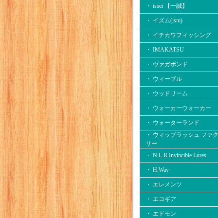
・ issei 【一誠】
・ イズム(ism)
・ イチカワフィッシング
・ IMAKATSU
・ ヴァガボンド
・ ウィーブル
・ ウッドリーム
・ ウォーカーウォーカー
・ ウォーターランド
・ ウィップラッシュ ファ
リー
・ N.L.R Invincible Lures
・ H.Way
・ エレメンツ
・ エコギア
・ エドモン