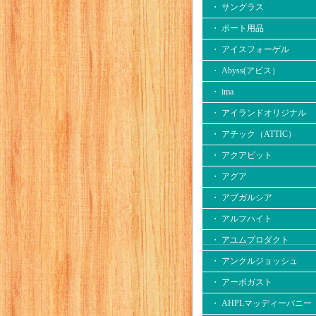
・ サングラス
・ ボート用品
・ アイスフォーゲル
・ Abyss(アビス）
・ ima
・ アイランドオリジナル
・ アチック（ATTIC）
・ アクアビット
・ アグア
・ アブガルシア
・ アルフハイト
・ アユムプロダクト
・ アンクルジョッシュ
・ アーボガスト
・ AHPLマッディーバニー