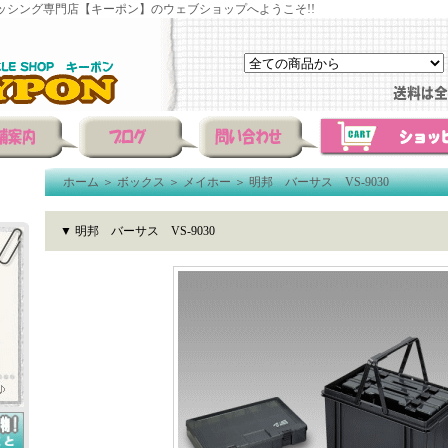
ッシング専門店【キーポン】のウェブショップへようこそ!!
ホーム
＞
ボックス
＞
メイホー
＞
明邦 バーサス VS-9030
▼ 明邦 バーサス VS-9030