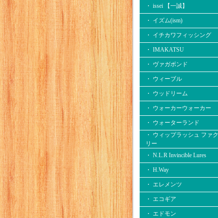
・ issei 【一誠】
・ イズム(ism)
・ イチカワフィッシング
・ IMAKATSU
・ ヴァガボンド
・ ウィーブル
・ ウッドリーム
・ ウォーカーウォーカー
・ ウォーターランド
・ ウィップラッシュ ファ
リー
・ N.L.R Invincible Lures
・ H.Way
・ エレメンツ
・ エコギア
・ エドモン