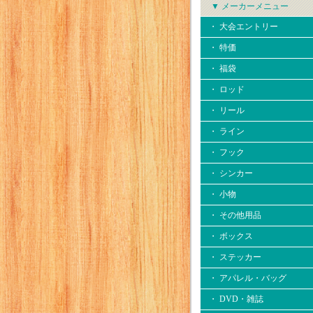
▼ メーカーメニュー
・ 大会エントリー
・ 特価
・ 福袋
・ ロッド
・ リール
・ ライン
・ フック
・ シンカー
・ 小物
・ その他用品
・ ボックス
・ ステッカー
・ アパレル・バッグ
・ DVD・雑誌