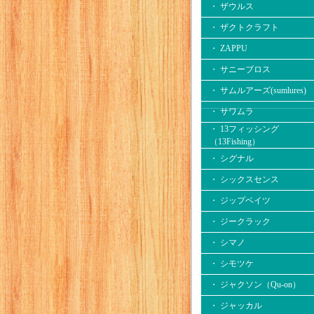
・ ザウルス
・ ザクトクラフト
・ ZAPPU
・ サニーブロス
・ サムルアーズ(sumlures)
・ サワムラ
・ 13フィッシング
（13Fishing）
・ シグナル
・ シックスセンス
・ ジップベイツ
・ ジークラック
・ シマノ
・ シモツケ
・ ジャクソン（Qu-on）
・ ジャッカル