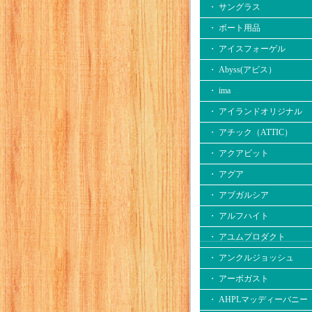
・ サングラス
・ ボート用品
・ アイスフォーゲル
・ Abyss(アビス）
・ ima
・ アイランドオリジナル
・ アチック（ATTIC）
・ アクアビット
・ アグア
・ アブガルシア
・ アルフハイト
・ アユムプロダクト
・ アンクルジョッシュ
・ アーボガスト
・ AHPLマッディーバニー