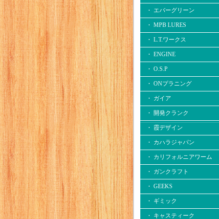
・ エバーグリーン
・ MPB LURES
・ L.T.ワークス
・ ENGINE
・ O.S.P
・ ONプラニング
・ ガイア
・ 開発クランク
・ 霞デザイン
・ カハラジャパン
・ カリフォルニアワーム
・ ガンクラフト
・ GEEKS
・ ギミック
・ キャスティーク