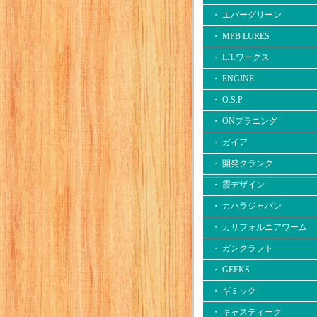
・ エバーグリーン
・ MPB LURES
・ L.T.ワークス
・ ENGINE
・ O.S.P
・ ONプラニング
・ ガイア
・ 開発クランク
・ 霞デザイン
・ カハラジャパン
・ カリフォルニアワーム
・ ガンクラフト
・ GEEKS
・ ギミック
・ キャスティーク