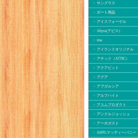
・ サングラス
・ ボート用品
・ アイスフォーゲル
・ Abyss(アビス）
・ ima
・ アイランドオリジナル
・ アチック（ATTIC）
・ アクアビット
・ アグア
・ アブガルシア
・ アルフハイト
・ アユムプロダクト
・ アンクルジョッシュ
・ アーボガスト
・ AHPLマッディーバニー