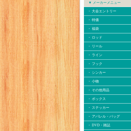
▼ メーカーメニュー
・ 大会エントリー
・ 特価
・ 福袋
・ ロッド
・ リール
・ ライン
・ フック
・ シンカー
・ 小物
・ その他用品
・ ボックス
・ ステッカー
・ アパレル・バッグ
・ DVD・雑誌