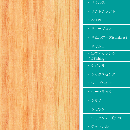
・ ザウルス
・ ザクトクラフト
・ ZAPPU
・ サニーブロス
・ サムルアーズ(sumlures)
・ サワムラ
・ 13フィッシング
（13Fishing）
・ シグナル
・ シックスセンス
・ ジップベイツ
・ ジークラック
・ シマノ
・ シモツケ
・ ジャクソン（Qu-on）
・ ジャッカル