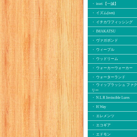
・ issei 【一誠】
・ イズム(ism)
・ イチカワフィッシング
・ IMAKATSU
・ ヴァガボンド
・ ウィーブル
・ ウッドリーム
・ ウォーカーウォーカー
・ ウォーターランド
・ ウィップラッシュ ファ
リー
・ N.L.R Invincible Lures
・ H.Way
・ エレメンツ
・ エコギア
・ エドモン