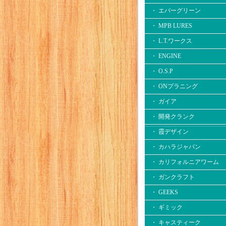
・ エバーグリーン
・ MPB LURES
・ L.T.ワークス
・ ENGINE
・ O.S.P
・ ONプラニング
・ ガイア
・ 開発クランク
・ 霞デザイン
・ カハラジャパン
・ カリフォルニアワーム
・ ガンクラフト
・ GEEKS
・ ギミック
・ キャスティーク