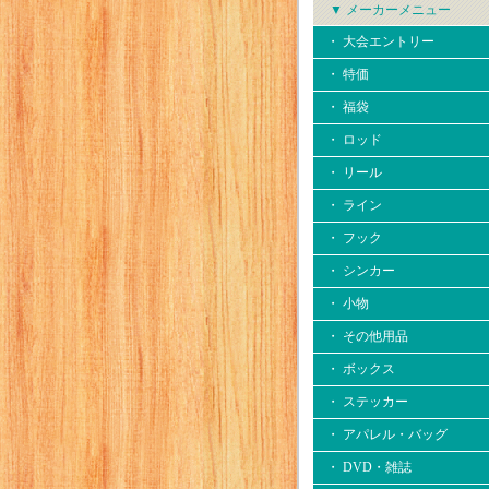
▼ メーカーメニュー
・ 大会エントリー
・ 特価
・ 福袋
・ ロッド
・ リール
・ ライン
・ フック
・ シンカー
・ 小物
・ その他用品
・ ボックス
・ ステッカー
・ アパレル・バッグ
・ DVD・雑誌