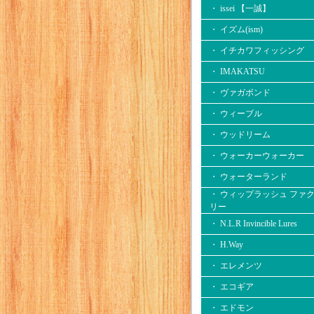
・ issei 【一誠】
・ イズム(ism)
・ イチカワフィッシング
・ IMAKATSU
・ ヴァガボンド
・ ウィーブル
・ ウッドリーム
・ ウォーカーウォーカー
・ ウォーターランド
・ ウィップラッシュ ファ
リー
・ N.L.R Invincible Lures
・ H.Way
・ エレメンツ
・ エコギア
・ エドモン