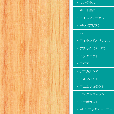
・ サングラス
・ ボート用品
・ アイスフォーゲル
・ Abyss(アビス）
・ ima
・ アイランドオリジナル
・ アチック（ATTIC）
・ アクアビット
・ アグア
・ アブガルシア
・ アルフハイト
・ アユムプロダクト
・ アンクルジョッシュ
・ アーボガスト
・ AHPLマッディーバニー