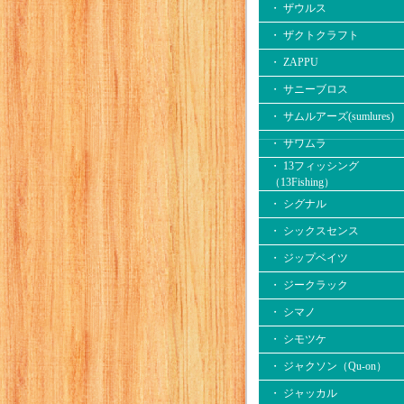
・ ザウルス
・ ザクトクラフト
・ ZAPPU
・ サニーブロス
・ サムルアーズ(sumlures)
・ サワムラ
・ 13フィッシング
（13Fishing）
・ シグナル
・ シックスセンス
・ ジップベイツ
・ ジークラック
・ シマノ
・ シモツケ
・ ジャクソン（Qu-on）
・ ジャッカル