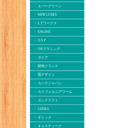
・ エバーグリーン
・ MPB LURES
・ L.T.ワークス
・ ENGINE
・ O.S.P
・ ONプラニング
・ ガイア
・ 開発クランク
・ 霞デザイン
・ カハラジャパン
・ カリフォルニアワーム
・ ガンクラフト
・ GEEKS
・ ギミック
・ キャスティーク