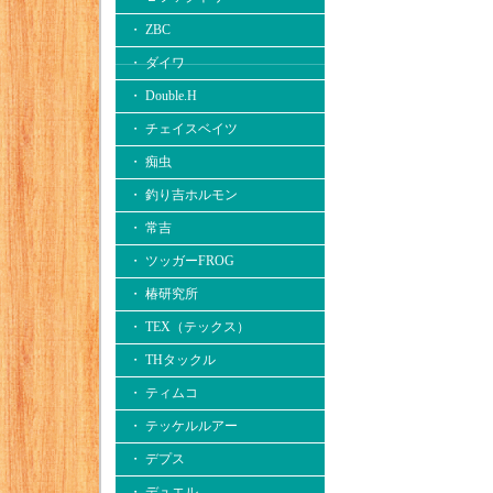
・ ZBC
・ ダイワ
・ Double.H
・ チェイスベイツ
・ 痴虫
・ 釣り吉ホルモン
・ 常吉
・ ツッガーFROG
・ 椿研究所
・ TEX（テックス）
・ THタックル
・ ティムコ
・ テッケルルアー
・ デプス
・ デュエル