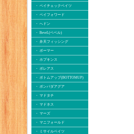
・ ペイチェックベイツ
・ ペイフォワード
・ へドン
・ BeveL(ベベル)
・ 弁天フィッシング
・ ボーマー
・ ホプキンス
・ ボレアス
・ ボトムアップ(BOTTOMUP)
・ ボンバダアグア
・ マドタチ
・ マドネス
・ マーズ
・ マニフォールド
・ ミサイルベイツ