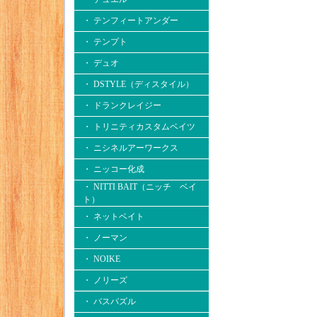
・ テンフィートアンダー
・ テンプト
・ デュオ
・ DSTYLE（ディスタイル）
・ ドランクレイジー
・ トリニティカスタムベイツ
・ ニシネルアーワークス
・ ニッコー化成
・ NITTI BAIT（ニッチ ベイ
ト）
・ ネットベイト
・ ノーマン
・ NOIKE
・ ノリーズ
・ バスパズル