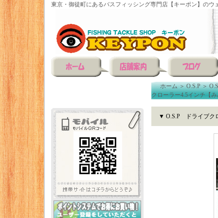
東京・御徒町にあるバスフィッシング専門店【キーポン】のウェ
ホーム
＞
O.S.P
＞
O
クローラー4.5インチ【
▼ O.S.P ドライ