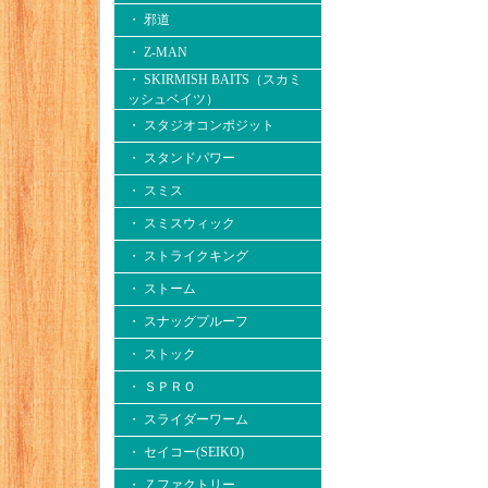
・ 邪道
・ Z-MAN
・ SKIRMISH BAITS（スカミ
ッシュベイツ）
・ スタジオコンポジット
・ スタンドパワー
・ スミス
・ スミスウィック
・ ストライクキング
・ ストーム
・ スナッグプルーフ
・ ストック
・ ＳＰＲＯ
・ スライダーワーム
・ セイコー(SEIKO)
・ Ｚファクトリー