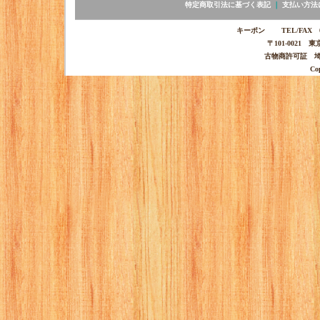
特定商取引法に基づく表記
｜
支払い方法
キーポン TEL/FAX 03-
〒101-0021 
古物商許可証 埼玉
Co