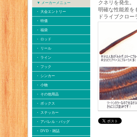
クネリを発生。
▼ メーカーメニュー
明確な性能差を
・ 大会エントリー
ドライブクロー
・ 特価
・ 福袋
・ ロッド
・ リール
・ ライン
・ フック
・ シンカー
・ 小物
・ その他用品
・ ボックス
・ ステッカー
・ アパレル・バッグ
・ DVD・雑誌