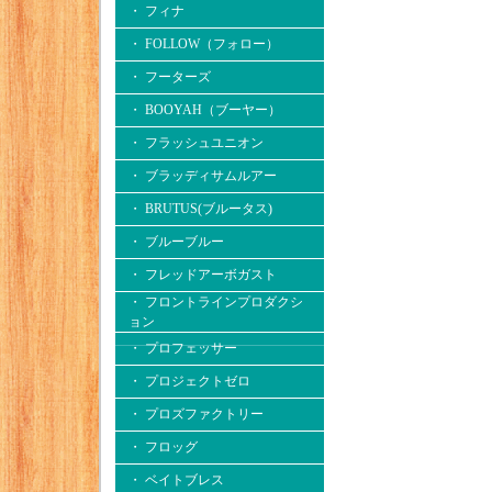
・ フィナ
・ FOLLOW（フォロー）
・ フーターズ
・ BOOYAH（ブーヤー）
・ フラッシュユニオン
・ ブラッディサムルアー
・ BRUTUS(ブルータス)
・ ブルーブルー
・ フレッドアーボガスト
・ フロントラインプロダクシ
ョン
・ プロフェッサー
・ プロジェクトゼロ
・ プロズファクトリー
・ フロッグ
・ ベイトブレス