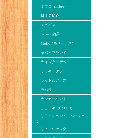
・ ミブロ（mibro）
・ ＭＩＺＭＯ
・ メガバス
・ mogami釣具
・ Molix（モリックス）
・ ヤバイブランド
・ ライブターゲット
・ ラッキークラフト
・ ラッドルアーズ
・ ラパラ
・ ランカーハント
・ リューギ（RYUGI）
・ リアクションイノベーショ
ン
・ リトルジャック