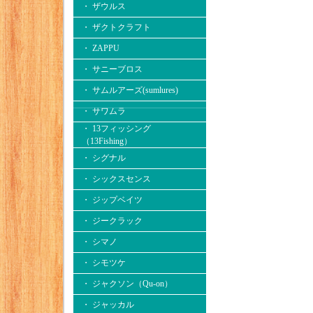
・ ザウルス
・ ザクトクラフト
・ ZAPPU
・ サニーブロス
・ サムルアーズ(sumlures)
・ サワムラ
・ 13フィッシング
（13Fishing）
・ シグナル
・ シックスセンス
・ ジップベイツ
・ ジークラック
・ シマノ
・ シモツケ
・ ジャクソン（Qu-on）
・ ジャッカル