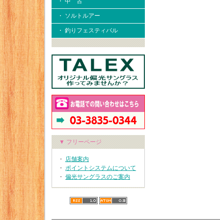
・ 中 古
・ ソルトルアー
・ 釣りフェスティバル
▼ フリーページ
・
店舗案内
・
ポイントシステムについて
・
偏光サングラスのご案内