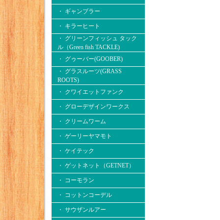
・ ギャンブラー
・ キラーヒート
・ グリーンフィッシュ タック
ル（Green fish TACKLE)
・ グゥーバー(GOOBER)
・ グラスルーツ(GRASS
ROOTS)
・ クワイエットファンク
・ グローデザインワークス
・ クリームワーム
・ ゲーリーヤマモト
・ ケイテック
・ ゲットネット（GETNET）
・ コーモラン
・ コットンコーデル
・ サウザンルアー