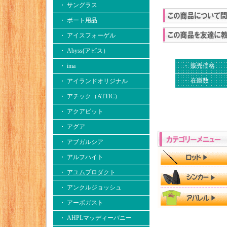
・ サングラス
・ ボート用品
・ アイスフォーゲル
・ Abyss(アビス）
・ 販売価格
・ ima
・ 在庫数
・ アイランドオリジナル
・ アチック（ATTIC）
・ アクアビット
・ アグア
・ アブガルシア
・ アルフハイト
・ アユムプロダクト
・ アンクルジョッシュ
・ アーボガスト
・ AHPLマッディーバニー