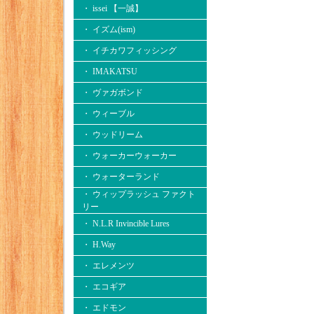
・ issei 【一誠】
・ イズム(ism)
・ イチカワフィッシング
・ IMAKATSU
・ ヴァガボンド
・ ウィーブル
・ ウッドリーム
・ ウォーカーウォーカー
・ ウォーターランド
・ ウィップラッシュ ファクト
リー
・ N.L.R Invincible Lures
・ H.Way
・ エレメンツ
・ エコギア
・ エドモン